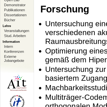
Demonstrator
Forschung
Publikationen
Dissertationen
Bücher
Untersuchung ein
Lehre
verschiedenen ak
Veranstaltungen
Stud. Arbeiten
Raumausbreitung
Information
Intern
Optimierung ein
Konferenzen
Externe
gemäß dem Hiperl
Jobangebote
Untersuchung zur 
basiertem Zugan
Machbarkeitsstud
Multiträger-Codem
orthogonalen Mod