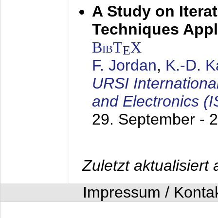
A Study on Itera
Techniques Appl
BibT
X
E
F. Jordan
,
K.-D. 
URSI Internation
and Electronics (
29. September - 
Zuletzt aktualisier
Impressum / Konta