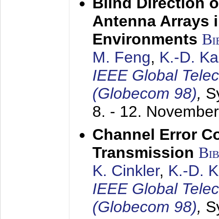
Blind Direction o
Antenna Arrays 
Environments
Bi
M. Feng
,
K.-D. K
IEEE Global Tele
(Globecom 98)
,
S
8. - 12. Novembe
Channel Error C
Transmission
Bi
K. Cinkler
,
K.-D. 
IEEE Global Tele
(Globecom 98)
,
S