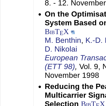
8. - 12. Novembe
On the Optimisa
System Based on
BibT
X
E
M. Benthin
,
K.-D.
D. Nikolai
European Transac
(ETT 98)
,
Vol. 9, 
November 1998
Reducing the Pe
Multicarrier Sig
Selection
BibT
X
E