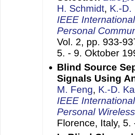
H. Schmidt
,
K.-D
IEEE Internationa
Personal Commun
Vol. 2, pp. 933-9
5. - 9. Oktober 1
Blind Source Se
Signals Using A
M. Feng
,
K.-D. K
IEEE Internationa
Personal Wireles
Florence, Italy,
5.