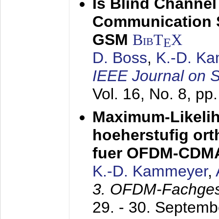
Is Blind Channel
Communication 
GSM
BibT
X
E
D. Boss
,
K.-D. K
IEEE Journal on 
Vol. 16, No. 8, p
Maximum-Likeli
hoeherstufig or
fuer OFDM-CDM
K.-D. Kammeyer
,
3. OFDM-Fachge
29. - 30. Septem