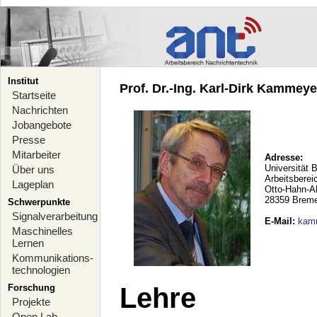
Institut
Prof. Dr.-Ing. Karl-Dirk Kammeyer
Startseite
Nachrichten
Jobangebote
Presse
Mitarbeiter
Adresse:
Universität 
Über uns
Arbeitsberei
Lageplan
Otto-Hahn-A
28359 Brem
Schwerpunkte
Signalverarbeitung
E-Mail
:
kam
Maschinelles
Lernen
Kommunikations-
technologien
Forschung
Lehre
Projekte
Open Lab