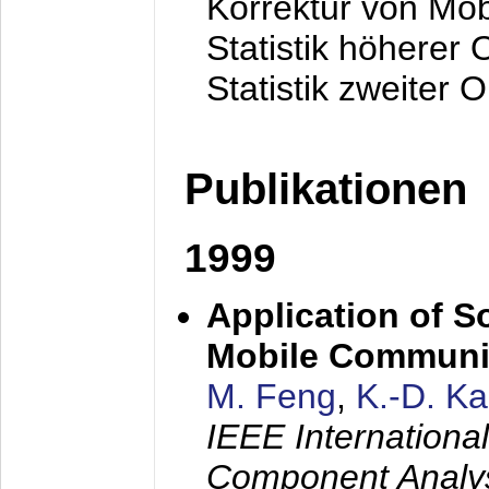
Korrektur von Mo
Statistik höherer
Statistik zweiter 
Publikationen
1999
Application of S
Mobile Communi
M. Feng
,
K.-D. K
IEEE Internation
Component Analysi