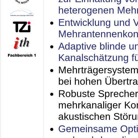
heterogenen Meh
Entwicklung und V
Mehrantennenkon
Adaptive blinde u
Kanalschätzung f
Mehrträgersystem
bei hohen Übertr
Robuste Sprecher
mehrkanaliger Ko
akustischen Stör
Gemeinsame Opti