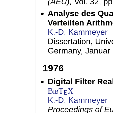
(AEÜ),
Vol. 32, p
Analyse des Quan
Verteilten Arithm
K.-D. Kammeyer
Dissertation, Univ
Germany,
Januar
1976
Digital Filter Re
BibT
X
E
K.-D. Kammeyer
Proceedings of Eu