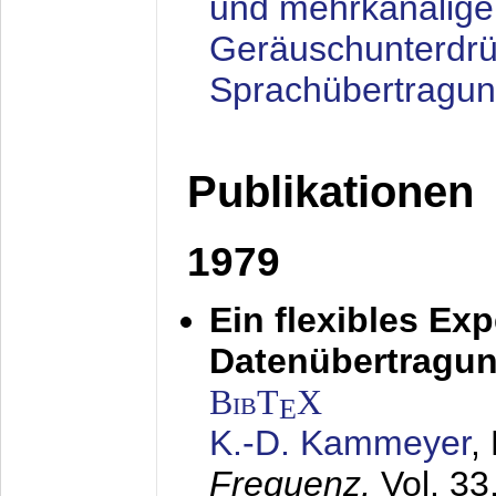
und mehrkanalige
Geräuschunterdrü
Sprachübertragu
Publikationen
1979
Ein flexibles Ex
Datenübertragung
BibT
X
E
K.-D. Kammeyer
,
Frequenz,
Vol. 33