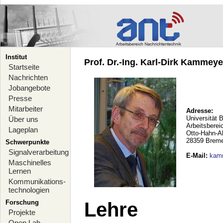
Institut
Prof. Dr.-Ing. Karl-Dirk Kammeyer
Startseite
Nachrichten
Jobangebote
Presse
Mitarbeiter
Adresse:
Universität 
Über uns
Arbeitsberei
Lageplan
Otto-Hahn-A
28359 Brem
Schwerpunkte
Signalverarbeitung
E-Mail
:
kam
Maschinelles
Lernen
Kommunikations-
technologien
Forschung
Lehre
Projekte
Open Lab