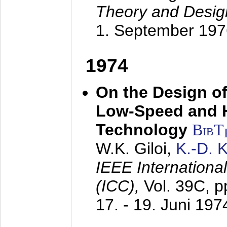
Theory and Desig
1. September 197
1974
On the Design of
Low-Speed and 
Technology
BibT
W.K. Giloi,
K.-D.
IEEE Internation
(ICC),
Vol. 39C, p
17. - 19. Juni 197