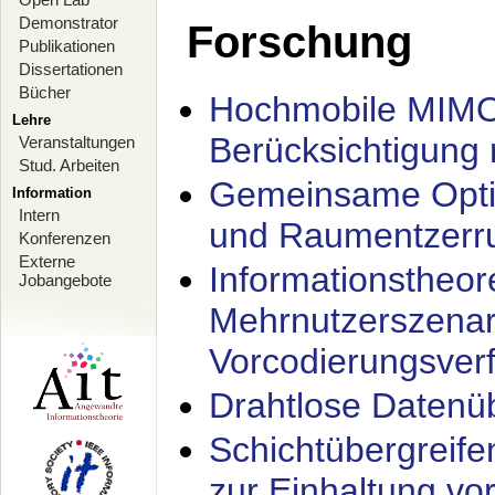
Demonstrator
Forschung
Publikationen
Dissertationen
Bücher
Hochmobile MIMO
Lehre
Berücksichtigung 
Veranstaltungen
Stud. Arbeiten
Gemeinsame Opti
Information
Intern
und Raumentzerru
Konferenzen
Externe
Informationstheor
Jobangebote
Mehrnutzerszenar
Vorcodierungsverf
Drahtlose Datenü
Schichtübergrei
zur Einhaltung vo