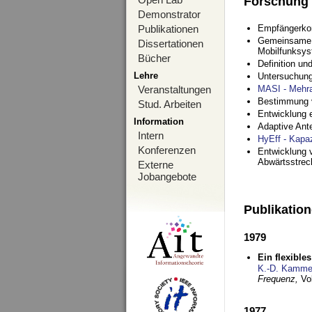
Forschung
Demonstrator
Publikationen
Empfängerko
Gemeinsame O
Dissertationen
Mobilfunksy
Bücher
Definition u
Lehre
Untersuchung
Veranstaltungen
MASI - Mehr
Bestimmung v
Stud. Arbeiten
Entwicklung 
Information
Adaptive Ant
Intern
HyEff - Kapa
Konferenzen
Entwicklung v
Abwärtsstre
Externe
Jobangebote
Publikatio
1979
Ein flexible
K.-D. Kamme
Frequenz,
Vo
1977