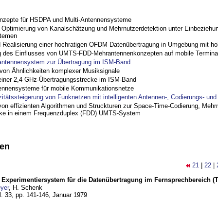
nzepte für HSDPA und Multi-Antennensysteme
ptimierung von Kanalschätzung und Mehrnutzerdetektion unter Einbeziehu
stemen
nd Realisierung einer hochratigen OFDM-Datenübertragung in Umgebung mit h
 des Einflusses von UMTS-FDD-Mehrantennenkonzepten auf mobile Termina
antennensystem zur Übertragung im ISM-Band
on Ähnlichkeiten komplexer Musiksignale
einer 2,4 GHz-Übertragungsstrecke im ISM-Band
ennensysteme für mobile Kommunikationsnetze
zitätssteigerung von Funknetzen mit intelligenten Antennen-, Codierungs- un
on effizienten Algorithmen und Struckturen zur Space-Time-Codierung, Mehrn
cke in einem Frequenzduplex (FDD) UMTS-System
nen
21
|
22
|
s Experimentiersystem für die Datenübertragung im Fernsprechbereich (Te
yer
, H. Schenk
l. 33, pp. 141-146,
Januar 1979