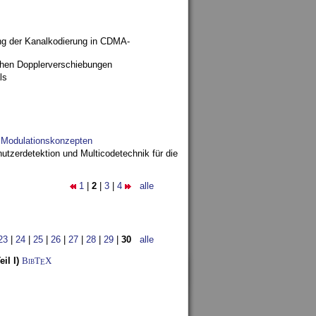
ng der Kanalkodierung in CDMA-
ohen Dopplerverschiebungen
ls
d Modulationskonzepten
utzerdetektion und Multicodetechnik für die
1
|
2
|
3
|
4
alle
23
|
24
|
25
|
26
|
27
|
28
|
29
|
30
alle
il I)
BibT
X
E