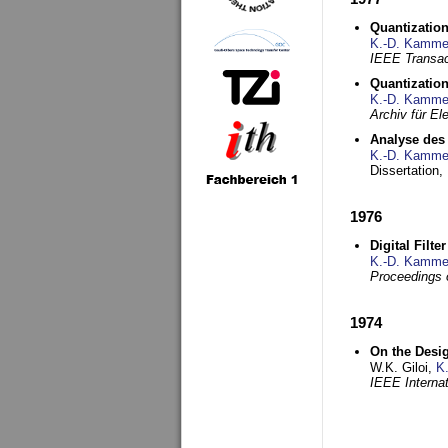
Quantization
K.-D. Kamme
IEEE Transac
Quantization
K.-D. Kamme
Archiv für E
Analyse des 
K.-D. Kamme
Dissertation,
1976
Digital Filte
K.-D. Kamme
Proceedings 
1974
On the Desi
W.K. Giloi,
K
IEEE Interna