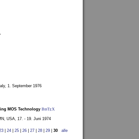
7
aly,
1. September 1976
Using MOS Technology
BibT
X
E
 MN, USA,
17. - 19. Juni 1974
23
|
24
|
25
|
26
|
27
|
28
|
29
|
30
alle