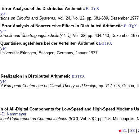
 Error Analysis of the Distributed Arithmetic
BibT
X
E
yer
tions on Circuits and Systems,
Vol. 24, No. 12, pp. 681-689,
Dezember 1977
 Error Analysis of Nonrecursive Filters in Distributed Arithmetic
BibT
X
E
yer
lektronik und Übertragungstechnik (AEÜ),
Vol. 32, pp. 434-440,
Dezember 197
Quantisierungsfehlers bei der Verteilten Arithmetik
BibT
X
E
yer
 Universität Erlangen,
Erlangen, Germany,
Januar 1977
r Realization in Distributed Arithmetic
BibT
X
E
yer
of European Conference on Circuit Theory and Design,
pp. 717-725,
Genua, It
gn of All-Digital Components for Low-Speed and High-Speed Modems 
.-D. Kammeyer
tional Conference on Communications (ICC),
Vol. 39C, pp. 1-5,
Minneapolis,
21
|
22
|