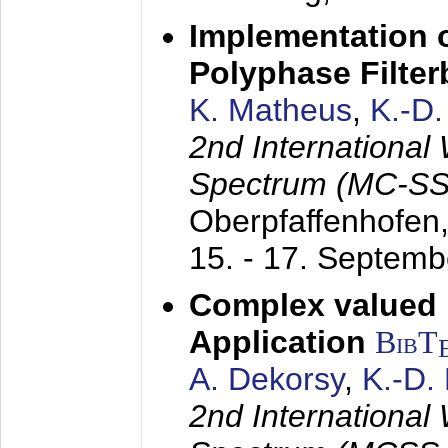
Implementation o
Polyphase Filte
K. Matheus
,
K.-D
2nd International
Spectrum (MC-SS 
Oberpfaffenhofen
15. - 17. Septem
Complex valued
Application
BibT
A. Dekorsy
,
K.-D.
2nd International