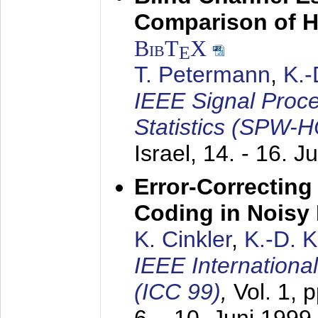
Comparison of 
BibT
X
E
T. Petermann
,
K.
IEEE Signal Proc
Statistics (SPW-
Israel,
14. - 16. J
Error-Correctin
Coding in Noisy
K. Cinkler
,
K.-D. 
IEEE Internation
(ICC 99)
,
Vol. 1, 