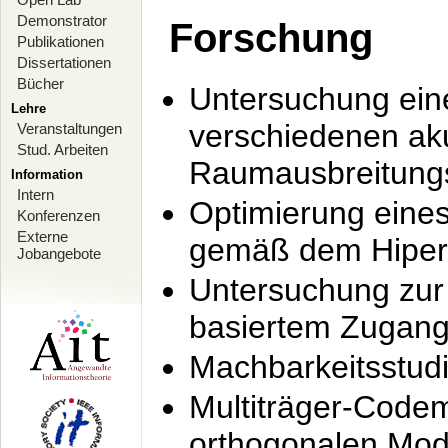
Demonstrator
Forschung
Publikationen
Dissertationen
Bücher
Untersuchung ein
Lehre
verschiedenen ak
Veranstaltungen
Stud. Arbeiten
Raumausbreitung
Information
Intern
Optimierung ein
Konferenzen
Externe
gemäß dem Hiperl
Jobangebote
Untersuchung zur 
basiertem Zugan
Machbarkeitsstud
Multiträger-Codem
orthogonalen Mod