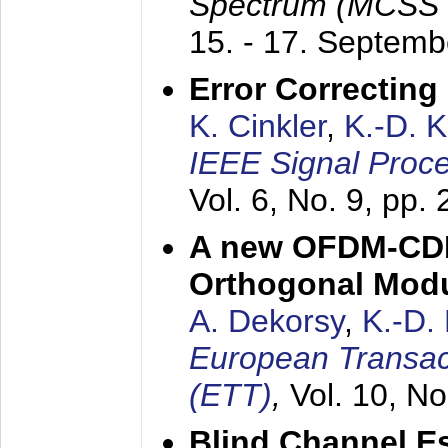
Spectrum (MCSS 
15. - 17. Septem
Error Correctin
K. Cinkler
,
K.-D. 
IEEE Signal Proce
Vol. 6, No. 9, pp.
A new OFDM-CDM
Orthogonal Modu
A. Dekorsy
,
K.-D.
European Transac
(ETT)
,
Vol. 10, No
Blind Channel E