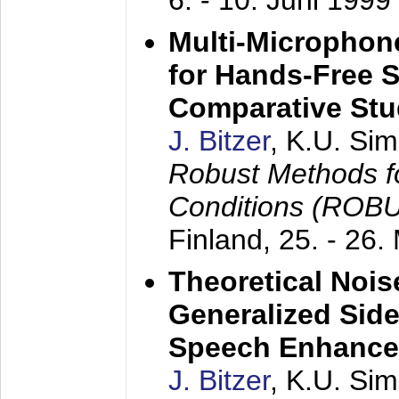
6. - 10. Juni 1999
Multi-Microphon
for Hands-Free 
Comparative St
J. Bitzer
, K.U. Si
Robust Methods f
Conditions (ROB
Finland,
25. - 26.
Theoretical Nois
Generalized Side
Speech Enhanc
J. Bitzer
, K.U. Si