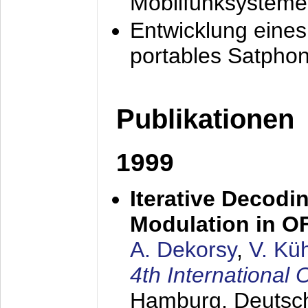
Mobilfunksysteme
Entwicklung eine
portables Satpho
Publikationen
1999
Iterative Decodi
Modulation in 
A. Dekorsy
,
V. Kü
4th Internationa
Hamburg, Deutsc