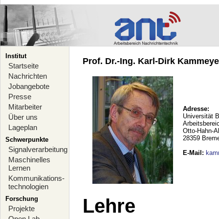
Institut
Prof. Dr.-Ing. Karl-Dirk Kammeyer
Startseite
Nachrichten
Jobangebote
Presse
Mitarbeiter
Adresse:
Universität 
Über uns
Arbeitsberei
Lageplan
Otto-Hahn-A
28359 Brem
Schwerpunkte
Signalverarbeitung
E-Mail
:
kam
Maschinelles
Lernen
Kommunikations-
technologien
Forschung
Lehre
Projekte
Open Lab