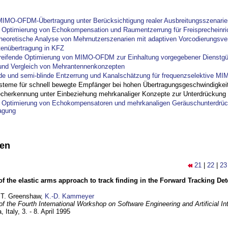
IMO-OFDM-Übertragung unter Berücksichtigung realer Ausbreitungsszenarie
ptimierung von Echokompensation und Raumentzerrung für Freisprecheinri
theoretische Analyse von Mehrnutzerszenarien mit adaptiven Vorcodierungsver
tenübertragung in KFZ
reifende Optimierung von MIMO-OFDM zur Einhaltung vorgegebener Dienstgü
und Vergleich von Mehrantennenkonzepten
nde und semi-blinde Entzerrung und Kanalschätzung für frequenzselektive M
steme für schnell bewegte Empfänger bei hohen Übertragungsgeschwindigkei
cherkennung unter Einbeziehung mehrkanaliger Konzepte zur Unterdrückung
ptimierung von Echokompensatoren und mehrkanaligen Geräuschunterdrück
agung
nen
21
|
22
|
23
of the elastic arms approach to track finding in the Forward Tracking D
 T. Greenshaw,
K.-D. Kammeyer
f the Fourth International Workshop on Software Engineering and Artificial In
, Italy,
3. - 8. April 1995