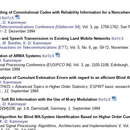
ding of Convolutional Codes with Reliability Information for a Noncohe
t
BibT
X
E
.-D. Kammeyer
Telecommunications Conference (Globecom 94)
,
Vol. 3, pp. 1758-1762,
San F
 - 2. Dezember 1994
eo and Speech Transmission in Existing Land Mobile Networks
BibT
X
E
z
,
M. Benthin
,
K.-D. Kammeyer
nsactions on Telecommunications (ETT)
,
Vol. 5, No. 6, pp. 59-72,
November 
ation of ARMA Systems
BibT
X
E
D. Kammeyer
nal Processing Conference (EUSIPCO 94),
Vol. 3, pp. 1105-1108,
Edinburgh, 
ptember 1994
Analysis of Cumulant Estimation Errors with regard to an efficient Blind 
D. Kammeyer
HOS = Advanced Topics in Higher Order Statistics; ESPRIT basic research
K.,
12. September 1994
f Soft Bit Information with the Use of M-ary Modulation
BibT
X
E
.-D. Kammeyer
D(94)108,
pp. 1-8,
Darmstadt, Germany,
1. September 1994
Algorithm for Blind MA-System Identification Based on Higher Order Cu
K.-D. Kammeyer
d Signal Processing: Algorithms, Architectures and Implementations V,
Vol.