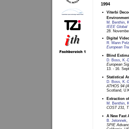
1994
Viterbi Deco
Environmen
M. Benthin
,
K
IEEE Global 
28. November
Digital Vid
R. Mann Pel
European Tra
Blind Estim
D. Boss
,
K.-
European Sig
13. - 16. Se
Statistical 
D. Boss
,
K.-
ATHOS 94 (AT
Scotland, U.
Extraction o
M. Benthin
,
K
COST 231, T
A New Fast 
B. Jelonnek
,
SPIE Advance