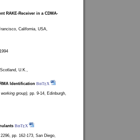
rent RAKE-Receiver in a CDMA-
rancisco, California, USA,
1994
Scotland, U.K.,
ARMA Identification
BibT
X
E
 working group),
pp. 9-14,
Edinburgh,
mulants
BibT
X
E
 2296, pp. 162-173,
San Diego,