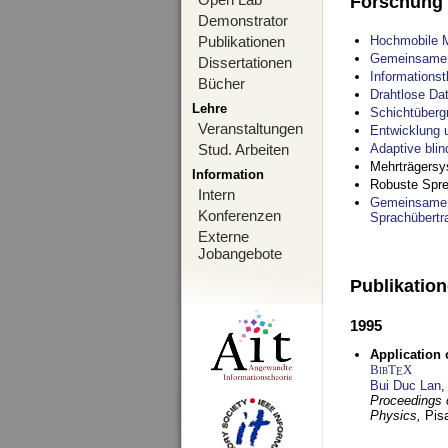
Forschung
Demonstrator
Publikationen
Hochmobile M
Gemeinsame O
Dissertationen
Informations
Bücher
Drahtlose Da
Lehre
Schichtüberg
Veranstaltungen
Entwicklung 
Stud. Arbeiten
Adaptive bli
Mehrträgersy
Information
Robuste Spre
Intern
Gemeinsame O
Konferenzen
Sprachübertr
Externe
Jobangebote
Publikatio
1995
Application 
BibT
X
E
Bui Duc Lan
,
Proceedings o
Physics,
Pisa