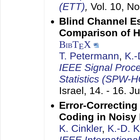
(ETT)
,
Vol. 10, No
Blind Channel E
Comparison of 
BibT
X
E
T. Petermann
,
K.
IEEE Signal Proc
Statistics (SPW-
Israel,
14. - 16. J
Error-Correctin
Coding in Noisy
K. Cinkler
,
K.-D. 