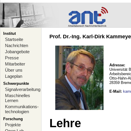
Institut
Prof. Dr.-Ing. Karl-Dirk Kammeyer
Startseite
Nachrichten
Jobangebote
Presse
Mitarbeiter
Adresse:
Universität 
Über uns
Arbeitsberei
Lageplan
Otto-Hahn-A
28359 Brem
Schwerpunkte
Signalverarbeitung
E-Mail
:
kam
Maschinelles
Lernen
Kommunikations-
technologien
Forschung
Lehre
Projekte
Open Lab