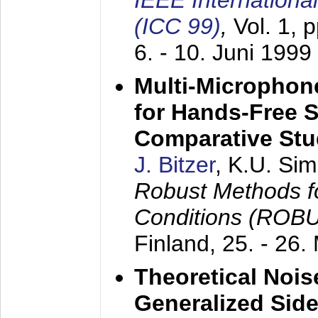
IEEE Internation
(ICC 99)
,
Vol. 1, 
6. - 10. Juni 1999
Multi-Microphon
for Hands-Free 
Comparative St
J. Bitzer
, K.U. Si
Robust Methods f
Conditions (ROB
Finland,
25. - 26.
Theoretical Nois
Generalized Side