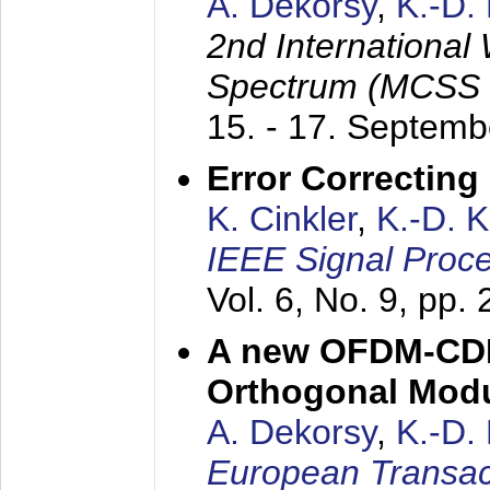
A. Dekorsy
,
K.-D.
2nd International
Spectrum (MCSS 
15. - 17. Septem
Error Correctin
K. Cinkler
,
K.-D. 
IEEE Signal Proce
Vol. 6, No. 9, pp.
A new OFDM-CDM
Orthogonal Modu
A. Dekorsy
,
K.-D.
European Transac