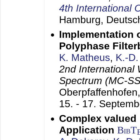
4th Internationa
Hamburg, Deutsc
Implementation o
Polyphase Filte
K. Matheus
,
K.-D
2nd International
Spectrum (MC-SS 
Oberpfaffenhofen
15. - 17. Septem
Complex valued
Application
BibT