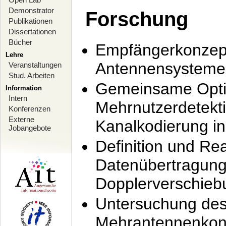
Demonstrator
Forschung
Publikationen
Dissertationen
Bücher
Empfängerkonzept
Lehre
Antennensysteme
Veranstaltungen
Stud. Arbeiten
Gemeinsame Opti
Information
Intern
Mehrnutzerdetekti
Konferenzen
Externe
Kanalkodierung 
Jobangebote
Definition und Re
Datenübertragung
Dopplerverschie
Untersuchung de
Mehrantennenkonz