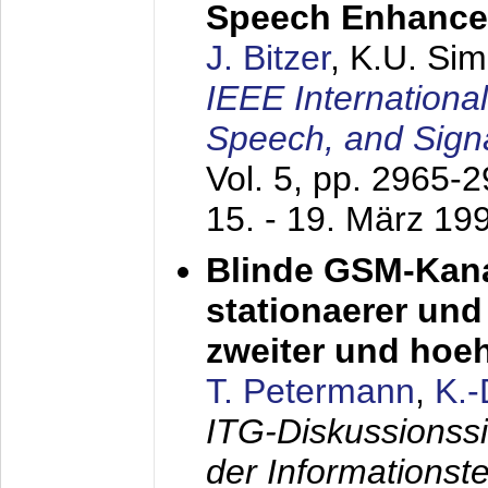
Speech Enhanc
J. Bitzer
, K.U. Si
IEEE Internationa
Speech, and Sign
Vol. 5, pp. 2965-
15. - 19. März 19
Blinde GSM-Kana
stationaerer und 
zweiter und hoe
T. Petermann
,
K.
ITG-Diskussionss
der Informationst