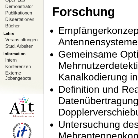
Demonstrator
Forschung
Publikationen
Dissertationen
Bücher
Empfängerkonzept
Lehre
Antennensysteme
Veranstaltungen
Stud. Arbeiten
Gemeinsame Opti
Information
Intern
Mehrnutzerdetekti
Konferenzen
Externe
Kanalkodierung 
Jobangebote
Definition und Re
Datenübertragung
Dopplerverschie
Untersuchung de
Mehrantennenkonz