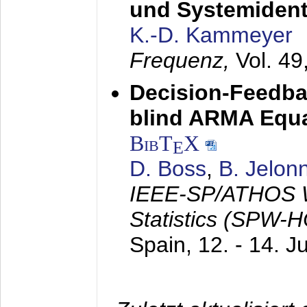
und Systemidenti
K.-D. Kammeyer
Frequenz,
Vol. 49
Decision-Feedba
blind ARMA Equal
BibT
X
E
D. Boss
,
B. Jelon
IEEE-SP/ATHOS W
Statistics (SPW-
Spain,
12. - 14. J