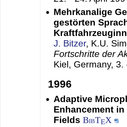
Mehrkanalige G
gestörten Sprach
Kraftfahrzeugin
J. Bitzer
, K.U. Si
Fortschritte der 
Kiel, Germany,
3.
1996
Adaptive Microp
Enhancement in 
Fields
BibT
X
E