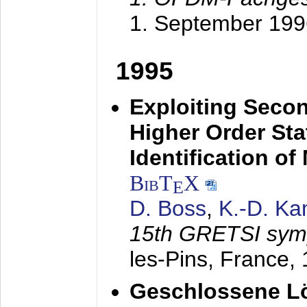
1. September 199
1995
Exploiting Secon
Higher Order Stat
Identification o
BibT
X
E
D. Boss
,
K.-D. K
15th GRETSI sy
les-Pins, France,
Geschlossene Lö