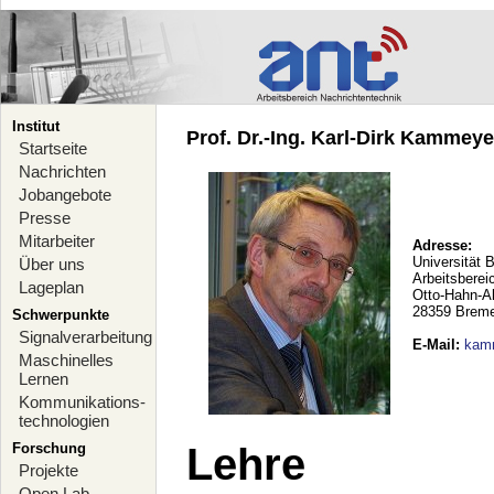
Institut
Prof. Dr.-Ing. Karl-Dirk Kammeyer
Startseite
Nachrichten
Jobangebote
Presse
Mitarbeiter
Adresse:
Universität 
Über uns
Arbeitsberei
Lageplan
Otto-Hahn-A
28359 Brem
Schwerpunkte
Signalverarbeitung
E-Mail
:
kam
Maschinelles
Lernen
Kommunikations-
technologien
Forschung
Lehre
Projekte
Open Lab