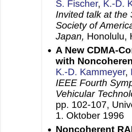
S. Fischer
,
K.-D.
Invited talk at the
Society of America
Japan,
Honolulu, 
A New CDMA-Con
with Noncoheren
K.-D. Kammeyer
,
IEEE Fourth Sym
Vehicular Technol
pp. 102-107,
Univ
1. Oktober 1996
Noncoherent RA