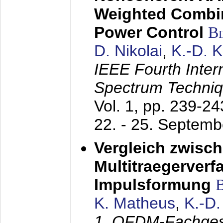
Weighted Combi
Power Control
B
D. Nikolai
,
K.-D. 
IEEE Fourth Inte
Spectrum Techniq
Vol. 1, pp. 239-2
22. - 25. Septem
Vergleich zwisc
Multitraegerverf
Impulsformung
K. Matheus
,
K.-D
1. OFDM-Fachge