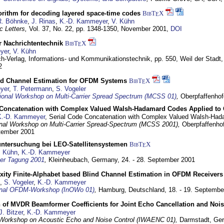
gorithm for decoding layered space-time codes
BibT
X
E
R. Böhnke
,
J. Rinas
,
K.-D. Kammeyer
,
V. Kühn
c Letters,
Vol. 37, No. 22, pp. 1348-1350,
November 2001
,
DOI
r Nachrichtentechnik
BibT
X
E
yer
,
V. Kühn
h-Verlag, Informations- und Kommunikationstechnik,
pp. 550,
Weil der Stadt
2
lind Channel Estimation for OFDM Systems
BibT
X
E
yer
,
T. Petermann
,
S. Vogeler
ational Workshop on Multi-Carrier Spread Spectrum (MCSS 01)
,
Oberpfaffenho
 Concatenation with Complex Valued Walsh-Hadamard Codes Applied 
K.-D. Kammeyer
, Serial Code Concatenation with Complex Valued Walsh-H
ional Workshop on Multi-Carrier Spread-Spectrum (MCSS 2001),
Oberpfaffenho
ptember 2001
suntersuchung bei LEO-Satellitensystemen
BibT
X
E
. Kühn
,
K.-D. Kammeyer
er Tagung 2001
,
Kleinheubach, Germany,
24. - 28. September 2001
ity Finite-Alphabet based Blind Channel Estimation in OFDM Receivers
,
S. Vogeler
,
K.-D. Kammeyer
ional OFDM-Workshop (InOWo 01)
,
Hamburg, Deutschland,
18. - 19. Septembe
n of MVDR Beamformer Coefficients for Joint Echo Cancellation and Nois
J. Bitzer
,
K.-D. Kammeyer
l Workshop on Acoustic Echo and Noise Control (IWAENC 01),
Darmstadt, Ge