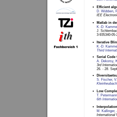
Efficient al
D. Wübben
,
IEE Electroni
Matlab in de
K.-D. Kamme
J. Schlembac
3-935340-05-
Iterative B
K.-D. Kamme
Third Intern
Serial Code
A. Dekorsy
,
3rd Internat
26. - 28. Se
Diversitaet
S. Fischer
,
V
Kleinheubach
Low Complex
T. Petermann
6th Internat
Interpolatio
M. Kallinger
,
Internationa