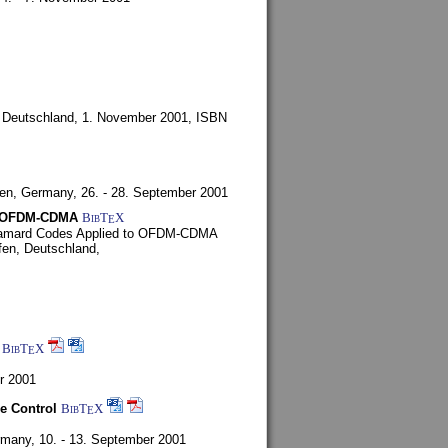
, Deutschland,
1. November 2001
, ISBN
fen, Germany,
26. - 28. September 2001
to OFDM-CDMA
BibT
X
E
adamard Codes Applied to OFDM-CDMA
fen, Deutschland,
BibT
X
E
r 2001
e Control
BibT
X
E
rmany,
10. - 13. September 2001