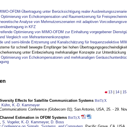
IMO-OFDM-Übertragung unter Berücksichtigung realer Ausbreitungsszenarie
ptimierung von Echokompensation und Raumentzerrung für Freisprecheinri
theoretische Analyse von Mehrnutzerszenarien mit adaptiven Vorcodierungsver
tenübertragung in KFZ
reifende Optimierung von MIMO-OFDM zur Einhaltung vorgegebener Dienstgü
und Vergleich von Mehrantennenkonzepten
nde und semi-blinde Entzerrung und Kanalschätzung für frequenzselektive M
steme für schnell bewegte Empfänger bei hohen Übertragungsgeschwindigkei
cherkennung unter Einbeziehung mehrkanaliger Konzepte zur Unterdrückung
ptimierung von Echokompensatoren und mehrkanaligen Geräuschunterdrück
agung
nen
13
|
14
|
15
Diversity Effects for Satellite Communication Systems
BibT
X
E
. Kühn
,
K.-D. Kammeyer
 Communications Conference (Globecom 01),
San Antonio, USA,
25. - 29. N
 Channel Estimation in OFDM Systems
BibT
X
E
,
S. Vogeler
,
K.-D. Kammeyer
,
D. Boss
r Conference on Signals, Systems, and Computers
,
Pacific Grove, CA, USA