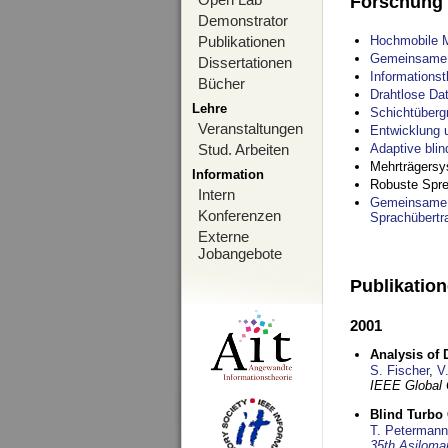
Forschung
Demonstrator
Publikationen
Hochmobile M
Gemeinsame O
Dissertationen
Informations
Bücher
Drahtlose Da
Lehre
Schichtüberg
Veranstaltungen
Entwicklung 
Stud. Arbeiten
Adaptive bli
Mehrträgersy
Information
Robuste Spre
Intern
Gemeinsame O
Konferenzen
Sprachübertr
Externe
Jobangebote
Publikatio
2001
Analysis of 
S. Fischer
,
V
IEEE Global
Blind Turbo
T. Petermann
35th Asiloma