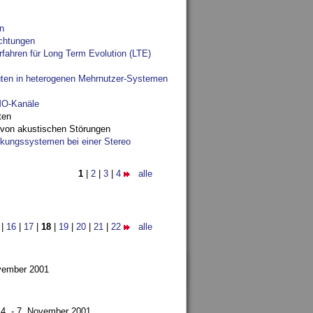
n
chtungen
fahren für Long Term Evolution (LTE)
ten in heterogenen Mehrnutzer-Systemen
IMO-Kanäle
ten
 von akustischen Störungen
ungssystemen bei einer Stereo
1
|
2
|
3
|
4
alle
|
16
|
17
|
18
|
19
|
20
|
21
|
22
alle
ovember 2001
,
4. - 7. November 2001