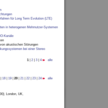
n
chtungen
fahren für Long Term Evolution (LTE)
ten in heterogenen Mehrnutzer-Systemen
IMO-Kanäle
ten
 von akustischen Störungen
ungssystemen bei einer Stereo
1
|
2
|
3
|
4
alle
|
18
|
19
|
20
|
21
|
22
|
23
|
24
alle
00),
London, UK,