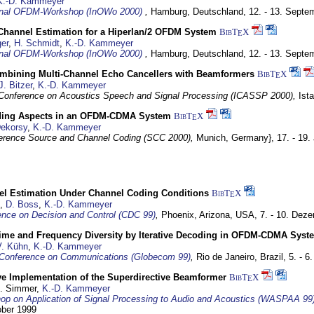
K.-D. Kammeyer
ional OFDM-Workshop (InOWo 2000)
,
Hamburg, Deutschland,
12. - 13. Septe
 Channel Estimation for a Hiperlan/2 OFDM System
BibT
X
E
er
,
H. Schmidt
,
K.-D. Kammeyer
ional OFDM-Workshop (InOWo 2000)
,
Hamburg, Deutschland,
12. - 13. Septe
mbining Multi-Channel Echo Cancellers with Beamformers
BibT
X
E
J. Bitzer
,
K.-D. Kammeyer
l Conference on Acoustics Speech and Signal Processing (ICASSP 2000),
Ist
ding Aspects in an OFDM-CDMA System
BibT
X
E
Dekorsy
,
K.-D. Kammeyer
erence Source and Channel Coding (SCC 2000),
Munich, Germany},
17. - 19.
el Estimation Under Channel Coding Conditions
BibT
X
E
,
D. Boss
,
K.-D. Kammeyer
nce on Decision and Control (CDC 99)
,
Phoenix, Arizona, USA,
7. - 10. Dez
Time and Frequency Diversity by Iterative Decoding in OFDM-CDMA Syst
V. Kühn
,
K.-D. Kammeyer
Conference on Communications (Globecom 99)
,
Rio de Janeiro, Brazil,
5. - 
ve Implementation of the Superdirective Beamformer
BibT
X
E
U. Simmer,
K.-D. Kammeyer
p on Application of Signal Processing to Audio and Acoustics (WASPAA 99
ober 1999