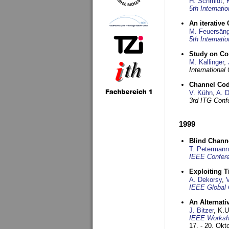
H. Schmidt
,
5th Internat
An iterative
M. Feuersäng
5th Internat
Study on Co
M. Kallinger
,
Internationa
Channel Co
V. Kühn
,
A. 
3rd ITG Conf
1999
Blind Chann
T. Petermann
IEEE Confere
Exploiting 
A. Dekorsy
,
IEEE Global 
An Alternati
J. Bitzer
, K.
IEEE Worksho
17. - 20. Okt