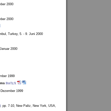
mber 2000
mber 2000
anbul, Turkey,
5. - 9. Juni 2000
 Januar 2000
ember 1999
ems
BibT
X
E
6. Dezember 1999
)
,
pp. 7-10,
New Paltz, New York, USA,