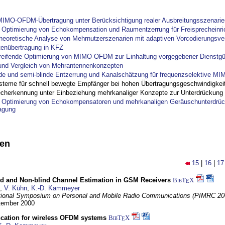
IMO-OFDM-Übertragung unter Berücksichtigung realer Ausbreitungsszenarie
ptimierung von Echokompensation und Raumentzerrung für Freisprecheinri
theoretische Analyse von Mehrnutzerszenarien mit adaptiven Vorcodierungsver
tenübertragung in KFZ
reifende Optimierung von MIMO-OFDM zur Einhaltung vorgegebener Dienstgü
und Vergleich von Mehrantennenkonzepten
nde und semi-blinde Entzerrung und Kanalschätzung für frequenzselektive M
steme für schnell bewegte Empfänger bei hohen Übertragungsgeschwindigkei
cherkennung unter Einbeziehung mehrkanaliger Konzepte zur Unterdrückung
ptimierung von Echokompensatoren und mehrkanaligen Geräuschunterdrück
agung
nen
15
|
16
|
17
ind and Non-blind Channel Estimation in GSM Receivers
BibT
X
E
,
V. Kühn
,
K.-D. Kammeyer
tional Symposium on Personal and Mobile Radio Communications (PIMRC 20
ptember 2000
ncation for wireless OFDM systems
BibT
X
E