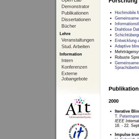
Forschung
Demonstrator
Publikationen
Hochmobile M
Gemeinsame O
Dissertationen
Informations
Bücher
Drahtlose Da
Lehre
Schichtüberg
Veranstaltungen
Entwicklung 
Stud. Arbeiten
Adaptive bli
Mehrträgersy
Information
Robuste Spre
Intern
Gemeinsame O
Konferenzen
Sprachübertr
Externe
Jobangebote
Publikatio
2000
Iterative Bl
T. Petermann
IEEE Interna
18. - 22. Se
Impulse tru