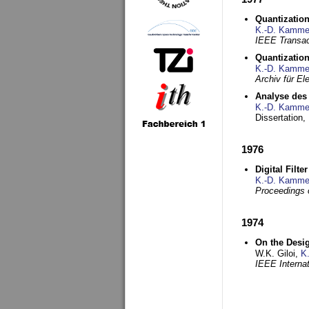
Quantization
K.-D. Kamme
IEEE Transac
Quantization
K.-D. Kamme
Archiv für E
Analyse des 
K.-D. Kamme
Dissertation,
1976
Digital Filte
K.-D. Kamme
Proceedings 
1974
On the Desi
W.K. Giloi,
K
IEEE Interna