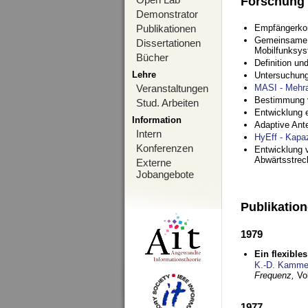
Forschung
Demonstrator
Publikationen
Empfängerko
Gemeinsame O
Dissertationen
Mobilfunksy
Bücher
Definition u
Lehre
Untersuchung
Veranstaltungen
MASI - Mehr
Bestimmung v
Stud. Arbeiten
Entwicklung 
Information
Adaptive Ant
Intern
HyEff - Kapa
Konferenzen
Entwicklung v
Abwärtsstre
Externe
Jobangebote
Publikatio
1979
Ein flexible
K.-D. Kamme
Frequenz,
Vo
1977