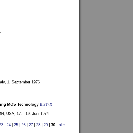
7
aly,
1. September 1976
Using MOS Technology
BibT
X
E
 MN, USA,
17. - 19. Juni 1974
23
|
24
|
25
|
26
|
27
|
28
|
29
|
30
alle