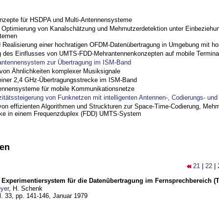
nzepte für HSDPA und Multi-Antennensysteme
ptimierung von Kanalschätzung und Mehrnutzerdetektion unter Einbeziehu
stemen
nd Realisierung einer hochratigen OFDM-Datenübertragung in Umgebung mit h
 des Einflusses von UMTS-FDD-Mehrantennenkonzepten auf mobile Termina
antennensystem zur Übertragung im ISM-Band
on Ähnlichkeiten komplexer Musiksignale
einer 2,4 GHz-Übertragungsstrecke im ISM-Band
ennensysteme für mobile Kommunikationsnetze
zitätssteigerung von Funknetzen mit intelligenten Antennen-, Codierungs- un
on effizienten Algorithmen und Struckturen zur Space-Time-Codierung, Mehrn
cke in einem Frequenzduplex (FDD) UMTS-System
nen
21
|
22
|
s Experimentiersystem für die Datenübertragung im Fernsprechbereich (Te
yer
, H. Schenk
l. 33, pp. 141-146,
Januar 1979