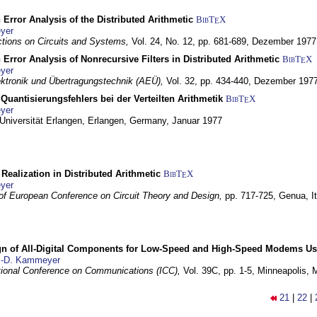
 Error Analysis of the Distributed Arithmetic
BibT
X
E
yer
tions on Circuits and Systems,
Vol. 24, No. 12, pp. 681-689,
Dezember 1977
 Error Analysis of Nonrecursive Filters in Distributed Arithmetic
BibT
X
E
yer
lektronik und Übertragungstechnik (AEÜ),
Vol. 32, pp. 434-440,
Dezember 197
Quantisierungsfehlers bei der Verteilten Arithmetik
BibT
X
E
yer
 Universität Erlangen,
Erlangen, Germany,
Januar 1977
r Realization in Distributed Arithmetic
BibT
X
E
yer
of European Conference on Circuit Theory and Design,
pp. 717-725,
Genua, It
gn of All-Digital Components for Low-Speed and High-Speed Modems 
.-D. Kammeyer
tional Conference on Communications (ICC),
Vol. 39C, pp. 1-5,
Minneapolis,
21
|
22
|