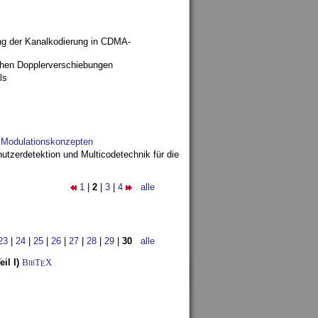
ng der Kanalkodierung in CDMA-
ohen Dopplerverschiebungen
ls
d Modulationskonzepten
utzerdetektion und Multicodetechnik für die
1
|
2
|
3
|
4
alle
23
|
24
|
25
|
26
|
27
|
28
|
29
|
30
alle
il I)
BibT
X
E