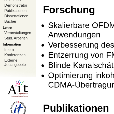
Demonstrator
Forschung
Publikationen
Dissertationen
Bücher
Skalierbare OFDM-
Lehre
Anwendungen
Veranstaltungen
Stud. Arbeiten
Verbesserung de
Information
Intern
Entzerrung von F
Konferenzen
Externe
Blinde Kanalschä
Jobangebote
Optimierung inko
CDMA-Übertragung
Publikationen