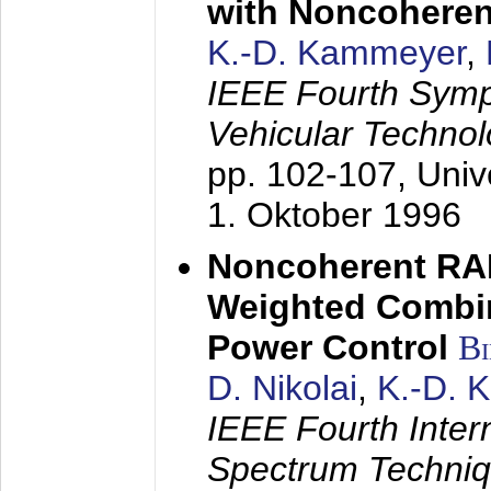
with Noncoheren
K.-D. Kammeyer
,
IEEE Fourth Sym
Vehicular Technol
pp. 102-107,
Univ
1. Oktober 1996
Noncoherent RA
Weighted Combi
Power Control
B
D. Nikolai
,
K.-D. 
IEEE Fourth Inte
Spectrum Techniq