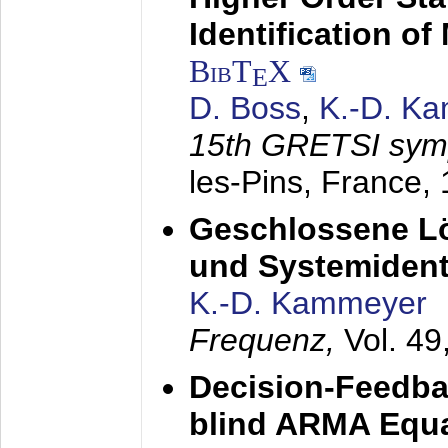
Identification o
BibT
X
E
D. Boss
,
K.-D. K
15th GRETSI sy
les-Pins, France,
Geschlossene Lö
und Systemidenti
K.-D. Kammeyer
Frequenz,
Vol. 49
Decision-Feedba
blind ARMA Equal