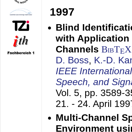
1997
Blind Identifica
with Applicatio
Channels
BibT
X
E
D. Boss
,
K.-D. K
IEEE Internationa
Speech, and Sign
Vol. 5, pp. 3589-
21. - 24. April 199
Multi-Channel S
Environment usin