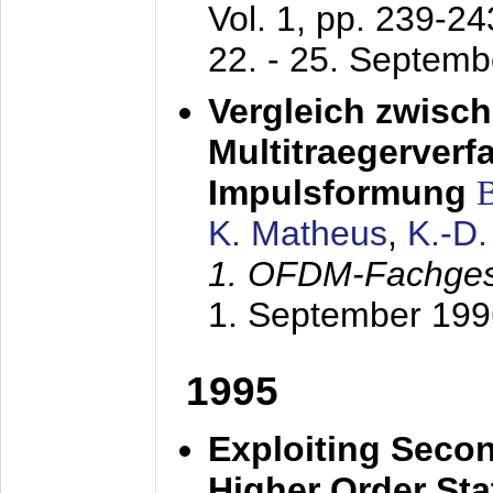
Vol. 1, pp. 239-2
22. - 25. Septem
Vergleich zwisc
Multitraegerverf
Impulsformung
K. Matheus
,
K.-D
1. OFDM-Fachge
1. September 199
1995
Exploiting Secon
Higher Order Stat