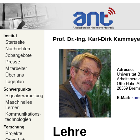
Institut
Prof. Dr.-Ing. Karl-Dirk Kammeyer
Startseite
Nachrichten
Jobangebote
Presse
Mitarbeiter
Adresse:
Universität 
Über uns
Arbeitsberei
Lageplan
Otto-Hahn-A
28359 Brem
Schwerpunkte
Signalverarbeitung
E-Mail
:
kam
Maschinelles
Lernen
Kommunikations-
technologien
Forschung
Lehre
Projekte
Open Lab