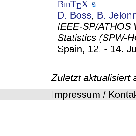
BibT
X
E
D. Boss
,
B. Jelon
IEEE-SP/ATHOS W
Statistics (SPW-
Spain,
12. - 14. J
Zuletzt aktualisier
Impressum / Konta