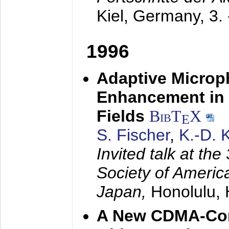
Kiel, Germany,
3.
1996
Adaptive Microp
Enhancement in 
Fields
BibT
X
E
S. Fischer
,
K.-D.
Invited talk at the
Society of America
Japan,
Honolulu, 
A New CDMA-Con