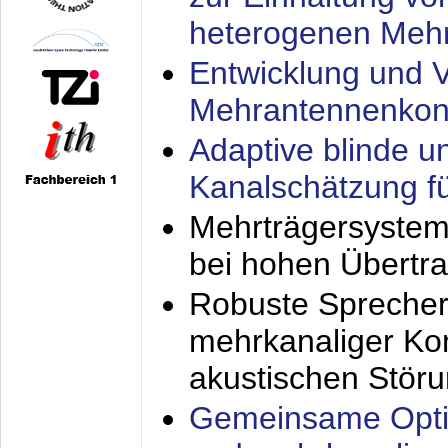
heterogenen Meh
Entwicklung und V
Mehrantennenkon
Adaptive blinde u
Kanalschätzung f
Mehrträgersystem
bei hohen Übertr
Robuste Sprecher
mehrkanaliger Ko
akustischen Stör
Gemeinsame Opti