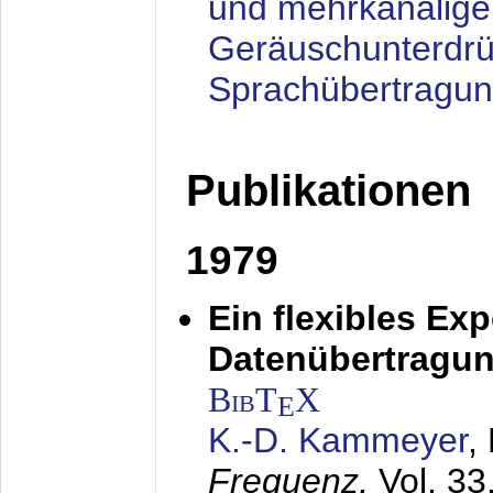
und mehrkanalige
Geräuschunterdrü
Sprachübertragu
Publikationen
1979
Ein flexibles Ex
Datenübertragung
BibT
X
E
K.-D. Kammeyer
,
Frequenz,
Vol. 33