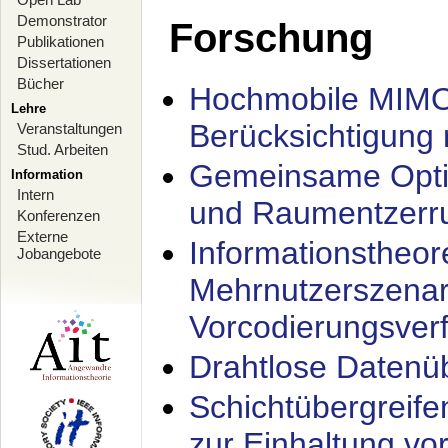
Demonstrator
Forschung
Publikationen
Dissertationen
Bücher
Hochmobile MIMO
Lehre
Berücksichtigung 
Veranstaltungen
Stud. Arbeiten
Gemeinsame Opti
Information
Intern
und Raumentzerru
Konferenzen
Externe
Informationstheor
Jobangebote
Mehrnutzerszenar
Vorcodierungsverf
Drahtlose Datenü
Schichtübergrei
zur Einhaltung vo