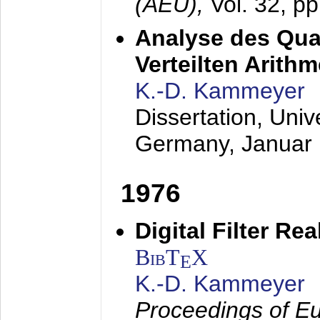
(AEÜ),
Vol. 32, p
Analyse des Quan
Verteilten Arithm
K.-D. Kammeyer
Dissertation, Univ
Germany,
Januar
1976
Digital Filter Re
BibT
X
E
K.-D. Kammeyer
Proceedings of Eu