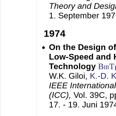
Theory and Desig
1. September 197
1974
On the Design of
Low-Speed and 
Technology
BibT
W.K. Giloi,
K.-D.
IEEE Internation
(ICC),
Vol. 39C, p
17. - 19. Juni 197