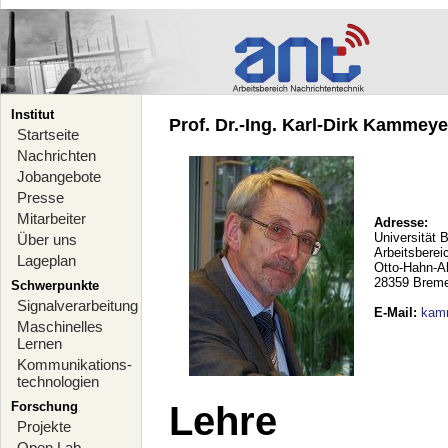
Institut
Prof. Dr.-Ing. Karl-Dirk Kammeyer
Startseite
Nachrichten
Jobangebote
Presse
Mitarbeiter
Adresse:
Universität 
Über uns
Arbeitsberei
Lageplan
Otto-Hahn-A
28359 Brem
Schwerpunkte
Signalverarbeitung
E-Mail
:
kam
Maschinelles
Lernen
Kommunikations-
technologien
Forschung
Lehre
Projekte
Open Lab