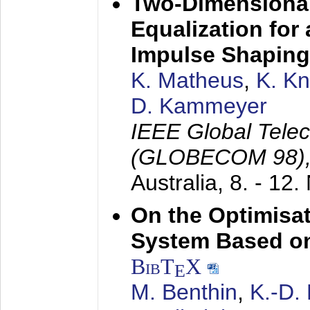
Two-Dimensional
Equalization for 
Impulse Shaping
K. Matheus
,
K. K
D. Kammeyer
IEEE Global Tele
(GLOBECOM 98)
Australia,
8. - 12
On the Optimisa
System Based on
BibT
X
E
M. Benthin
,
K.-D.