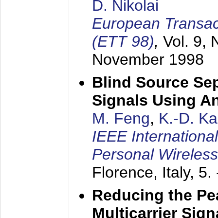
D. Nikolai
European Transac
(ETT 98)
,
Vol. 9, 
November 1998
Blind Source Se
Signals Using A
M. Feng
,
K.-D. K
IEEE Internationa
Personal Wireles
Florence, Italy,
5.
Reducing the Pe
Multicarrier Sig