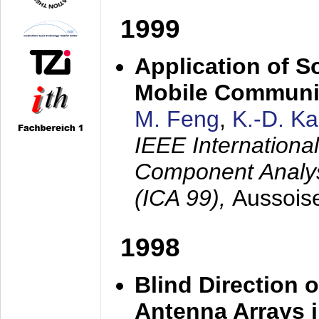
1999
Application of S
Mobile Communi
M. Feng
,
K.-D. K
IEEE Internation
Component Analysi
(ICA 99),
Aussois
1998
Blind Direction o
Antenna Arrays 