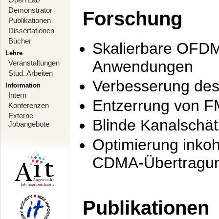
Demonstrator
Forschung
Publikationen
Dissertationen
Bücher
Skalierbare OFDM-
Lehre
Anwendungen
Veranstaltungen
Stud. Arbeiten
Verbesserung de
Information
Intern
Entzerrung von F
Konferenzen
Externe
Blinde Kanalschä
Jobangebote
Optimierung inko
CDMA-Übertragung
Publikationen