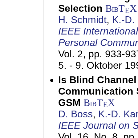
Selection
BibT
X
E
H. Schmidt
,
K.-D
IEEE Internationa
Personal Commun
Vol. 2, pp. 933-9
5. - 9. Oktober 1
Is Blind Channel
Communication 
GSM
BibT
X
E
D. Boss
,
K.-D. K
IEEE Journal on 
Vol. 16, No. 8, p