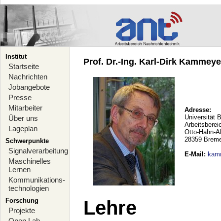
Institut
Prof. Dr.-Ing. Karl-Dirk Kammeyer
Startseite
Nachrichten
Jobangebote
Presse
Mitarbeiter
Adresse:
Universität 
Über uns
Arbeitsberei
Lageplan
Otto-Hahn-A
28359 Brem
Schwerpunkte
Signalverarbeitung
E-Mail
:
kam
Maschinelles
Lernen
Kommunikations-
technologien
Forschung
Lehre
Projekte
Open Lab