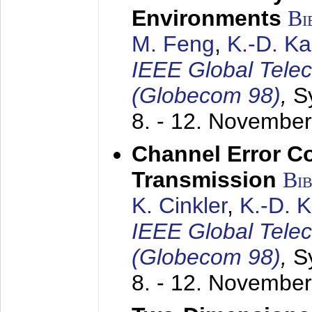
Environments
Bi
M. Feng
,
K.-D. K
IEEE Global Tele
(Globecom 98)
,
S
8. - 12. Novembe
Channel Error C
Transmission
Bi
K. Cinkler
,
K.-D. 
IEEE Global Tele
(Globecom 98)
,
S
8. - 12. Novembe