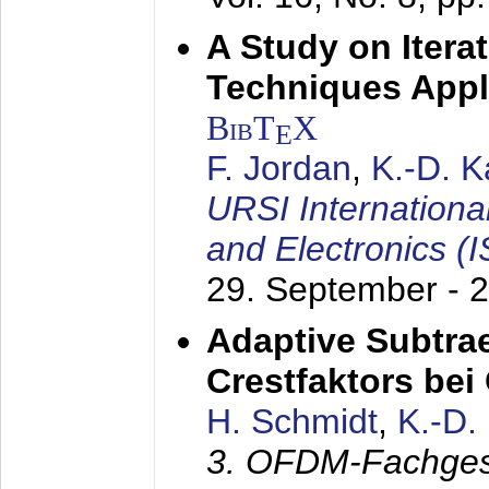
A Study on Itera
Techniques Appl
BibT
X
E
F. Jordan
,
K.-D. 
URSI Internation
and Electronics (
29. September - 
Adaptive Subtra
Crestfaktors be
H. Schmidt
,
K.-D
3. OFDM-Fachge