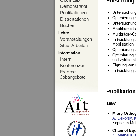
Forschung
Demonstrator
Publikationen
Untersuchung
Optimierung
Dissertationen
Untersuchung
Bücher
Machbarkeits
Lehre
Multiträger-C
Veranstaltungen
Entwicklung u
Mobilstation
Stud. Arbeiten
Optimierung 
Information
Optimierung 
Intern
und zyklostat
Konferenzen
Eignung von
Entwicklung 
Externe
Jobangebote
Publikatio
1997
M-ary Ortho
A. Dekorsy
,
Kapitel in Mu
Channel Equa
K. Matheus
,