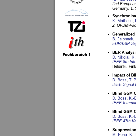
2nd European
Germany,
1.
Synchronisa
K. Matheus
,
2. OFDM-Fac
Generalized 
B. Jelonnek
,
EURASIP Sig
BER Analysi
D. Nikolai
,
K.
IEEE 8th Int
Helsinki, Fin
Impact of B
D. Boss
,
T. 
IEEE Signal 
Blind GSM C
D. Boss
,
K.-
IEEE Interna
Blind GSM C
D. Boss
,
K.-
IEEE 47th Ve
Suppression
M. Feng
,
K.-