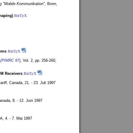
g "Mobile Kommunikation",
Bonn,
haping)
BibT
X
E
tems
BibT
X
E
s (PIMRC 97)
,
Vol. 2, pp. 256-260,
SM Receivers
BibT
X
E
anff, Canada,
21. - 23. Juli 1997
Canada,
8. - 12. Juni 1997
SA,
4. - 7. Mai 1997