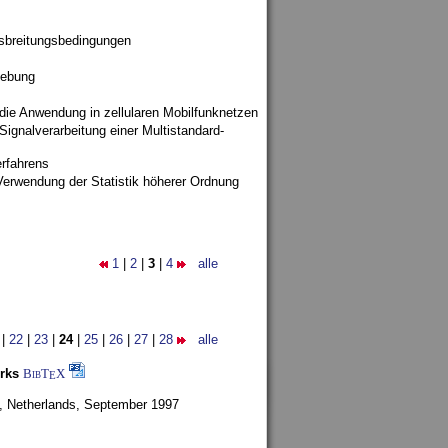
sbreitungsbedingungen
gebung
 die Anwendung in zellularen Mobilfunknetzen
ignalverarbeitung einer Multistandard-
rfahrens
Verwendung der Statistik höherer Ordnung
1
|
2
|
3
|
4
alle
|
22
|
23
|
24
|
25
|
26
|
27
|
28
alle
rks
BibT
X
E
, Netherlands,
September 1997