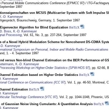
 Personal Mobile Communications Conference (EPMCC 97) / ITG-Fachtagun
 September 1997
tionseigenschaften von MCSIS (Multicarrier System with Soft Impulse S
K.-D. Kammeyer
hgespräch,
Braunschweig, Germany,
1. September 1997
Eigenvector Algorithm for Blind Equalization
BibT
X
E
D. Boss
,
K.-D. Kammeyer
nal Processing
,
Vol. 61, No. 3, pp. 237-264,
September 1997
s of a Novel Hybrid Modulation Scheme for Noncoherent DS-CDMA Sys
-D. Kammeyer
ernational Symposium on Personal, Indoor and Mobile Radio Communication
land,
1. - 4. September 1997
lind versus Non-blind Channel Estimation on the BER Performance of G
Petermann
,
K.-D. Kammeyer
Processing Workshop on Higher-Order Statistics (SPW-HOS 97)
,
pp. 62-66,
B
hannel Estimation based on Higher Order Statistics
BibT
X
E
D. Kammeyer
tional Conference on Communications (ICC 97)
,
Vol. 1, pp. 46-50,
Montreal, 
hannel Estimation
BibT
X
E
D. Kammeyer
hicular Technology Conference (VTC 97)
,
Vol. 2, pp. 1044-1048,
Phoenix, U
 of Gaussian Noise Using Cumulants: A Quantitative Analysis
BibT
X
E
D. Kammeyer