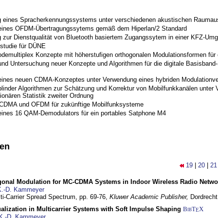
 eines Spracherkennungssystems unter verschiedenen akustischen Raumau
 eines OFDM-Übertragungssytems gemäß dem Hiperlan/2 Standard
 zur Dienstqualität von Bluetooth basiertem Zugangssytem in einer KFZ-Um
studie für DÜNE
odemultiplex Konzepte mit höherstufigen orthogonalen Modulationsformen für
nd Untersuchung neuer Konzepte und Algorithmen für die digitale Basisband-S
eines neuen CDMA-Konzeptes unter Verwendung eines hybriden Modulationve
blinder Algorithmen zur Schätzung und Korrektur von Mobilfunkkanälen unter 
ionären Statistik zweiter Ordnung
 CDMA und OFDM für zukünftige Mobilfunksysteme
eines 16 QAM-Demodulators für ein portables Satphone M4
nen
19
|
20
|
21
gonal Modulation for MC-CDMA Systems in Indoor Wireless Radio Netwo
K.-D. Kammeyer
lti-Carrier Spread Spectrum,
pp. 69-76,
Kluwer Academic Publisher,
Dordrecht
lization in Multicarrier Systems with Soft Impulse Shaping
BibT
X
E
K.-D. Kammeyer