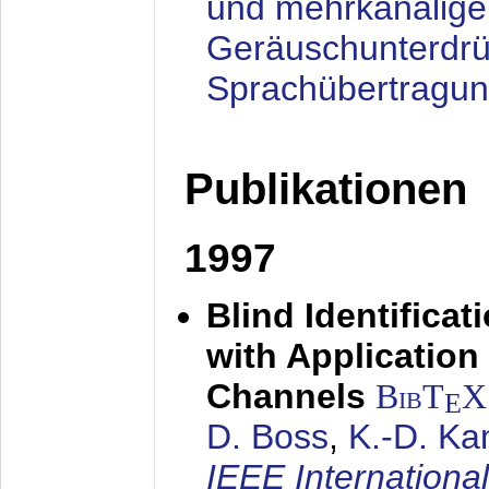
und mehrkanalige
Geräuschunterdrü
Sprachübertragu
Publikationen
1997
Blind Identifica
with Applicatio
Channels
BibT
X
E
D. Boss
,
K.-D. K
IEEE Internationa