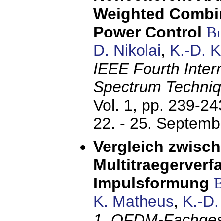
Weighted Combi
Power Control
B
D. Nikolai
,
K.-D. 
IEEE Fourth Inte
Spectrum Techniq
Vol. 1, pp. 239-2
22. - 25. Septem
Vergleich zwisc
Multitraegerverf
Impulsformung
K. Matheus
,
K.-D
1. OFDM-Fachge