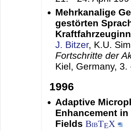
Mehrkanalige G
gestörten Sprach
Kraftfahrzeugin
J. Bitzer
, K.U. Si
Fortschritte der 
Kiel, Germany,
3.
1996
Adaptive Microp
Enhancement in 
Fields
BibT
X
E