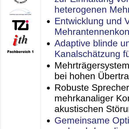
heterogenen Meh
Entwicklung und V
Mehrantennenkon
Adaptive blinde u
Kanalschätzung f
Mehrträgersystem
bei hohen Übertr
Robuste Sprecher
mehrkanaliger Ko
akustischen Stör
Gemeinsame Opti