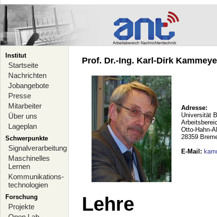
Institut
Prof. Dr.-Ing. Karl-Dirk Kammeyer
Startseite
Nachrichten
Jobangebote
Presse
Mitarbeiter
Adresse:
Universität 
Über uns
Arbeitsberei
Lageplan
Otto-Hahn-A
28359 Brem
Schwerpunkte
Signalverarbeitung
E-Mail
:
kam
Maschinelles
Lernen
Kommunikations-
technologien
Forschung
Lehre
Projekte
Open Lab