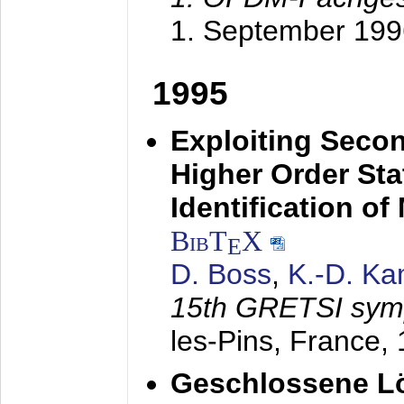
1. September 199
1995
Exploiting Secon
Higher Order Stat
Identification o
BibT
X
E
D. Boss
,
K.-D. K
15th GRETSI sy
les-Pins, France,
Geschlossene Lö