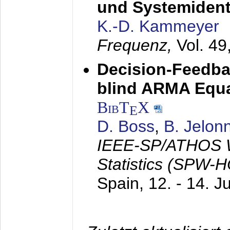
und Systemidenti
K.-D. Kammeyer
Frequenz,
Vol. 49
Decision-Feedba
blind ARMA Equal
BibT
X
E
D. Boss
,
B. Jelon
IEEE-SP/ATHOS W
Statistics (SPW-
Spain,
12. - 14. J