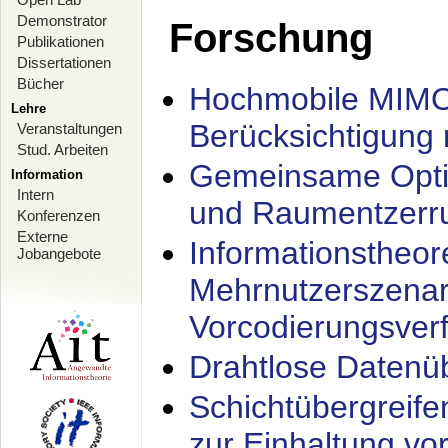
Demonstrator
Forschung
Publikationen
Dissertationen
Bücher
Hochmobile MIMO
Lehre
Berücksichtigung 
Veranstaltungen
Stud. Arbeiten
Gemeinsame Opti
Information
Intern
und Raumentzerru
Konferenzen
Externe
Informationstheor
Jobangebote
Mehrnutzerszenar
Vorcodierungsverf
Drahtlose Datenü
Schichtübergrei
zur Einhaltung vo