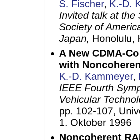
S. Fischer
,
K.-D.
Invited talk at the
Society of America
Japan,
Honolulu, 
A New CDMA-Con
with Noncoheren
K.-D. Kammeyer
,
IEEE Fourth Sym
Vehicular Technol
pp. 102-107,
Univ
1. Oktober 1996
Noncoherent RA