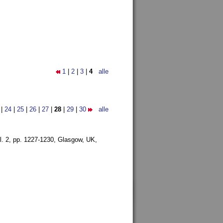
1
|
2
|
3
|
4
alle
|
24
|
25
|
26
|
27
|
28
|
29
|
30
alle
l. 2, pp. 1227-1230,
Glasgow, UK,