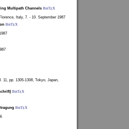
ying Multipath Channels
BibT
X
E
Florence, Italy,
7. - 10. September 1987
ion
BibT
X
E
1987
1987
l. 11, pp. 1305-1308,
Tokyo, Japan,
chrift)
BibT
X
E
rtragung
BibT
X
E
86