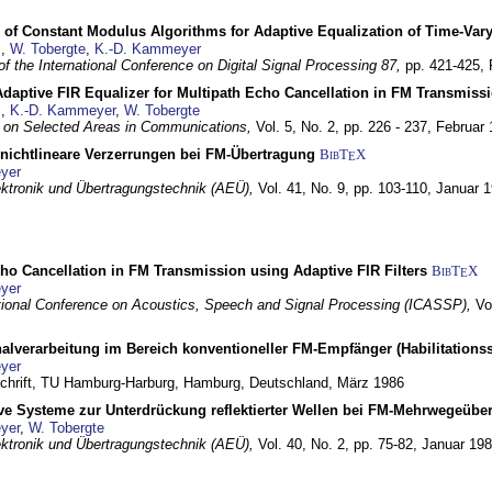
 of Constant Modulus Algorithms for Adaptive Equalization of Time-Var
z
,
W. Tobergte
,
K.-D. Kammeyer
f the International Conference on Digital Signal Processing 87,
pp. 421-425,
daptive FIR Equalizer for Multipath Echo Cancellation in FM Transmiss
z
,
K.-D. Kammeyer
,
W. Tobergte
 on Selected Areas in Communications,
Vol. 5, No. 2, pp. 226 - 237,
Februar 
 nichtlineare Verzerrungen bei FM-Übertragung
BibT
X
E
yer
lektronik und Übertragungstechnik (AEÜ),
Vol. 41, No. 9, pp. 103-110,
Januar 
ho Cancellation in FM Transmission using Adaptive FIR Filters
BibT
X
E
yer
tional Conference on Acoustics, Speech and Signal Processing (ICASSP),
Vo
nalverarbeitung im Bereich konventioneller FM-Empfänger (Habilitationss
yer
schrift, TU Hamburg-Harburg,
Hamburg, Deutschland,
März 1986
ive Systeme zur Unterdrückung reflektierter Wellen bei FM-Mehrwegeübe
yer
,
W. Tobergte
lektronik und Übertragungstechnik (AEÜ),
Vol. 40, No. 2, pp. 75-82,
Januar 19