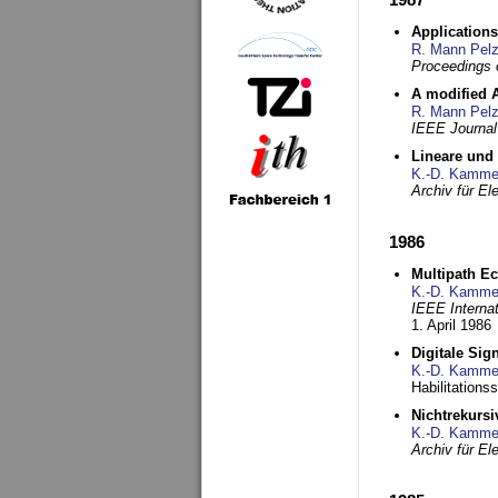
Applications
R. Mann Pel
Proceedings o
A modified A
R. Mann Pel
IEEE Journal
Lineare und
K.-D. Kamme
Archiv für E
1986
Multipath Ec
K.-D. Kamme
IEEE Interna
1. April 1986
Digitale Sig
K.-D. Kamme
Habilitations
Nichtrekurs
K.-D. Kamme
Archiv für E