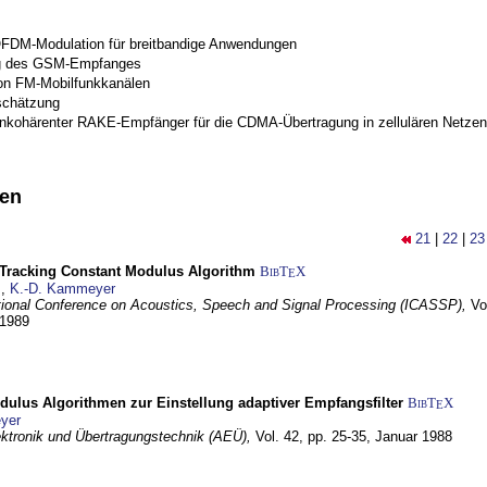
OFDM-Modulation für breitbandige Anwendungen
g des GSM-Empfanges
on FM-Mobilfunkkanälen
schätzung
inkohärenter RAKE-Empfänger für die CDMA-Übertragung in zellulären Netzen
nen
21
|
22
|
23
-Tracking Constant Modulus Algorithm
BibT
X
E
z
,
K.-D. Kammeyer
tional Conference on Acoustics, Speech and Signal Processing (ICASSP),
Vo
 1989
dulus Algorithmen zur Einstellung adaptiver Empfangsfilter
BibT
X
E
yer
lektronik und Übertragungstechnik (AEÜ),
Vol. 42, pp. 25-35,
Januar 1988