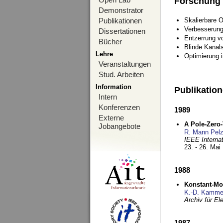
Forschung
Demonstrator
Publikationen
Skalierbare 
Verbesserun
Dissertationen
Entzerrung v
Bücher
Blinde Kanal
Lehre
Optimierung 
Veranstaltungen
Stud. Arbeiten
Information
Publikatio
Intern
Konferenzen
1989
Externe
A Pole-Zero
Jobangebote
R. Mann Pel
IEEE Interna
23. - 26. Mai
1988
Konstant-Mo
K.-D. Kamme
Archiv für E
1987