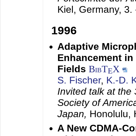
Kiel, Germany,
3.
1996
Adaptive Microp
Enhancement in 
Fields
BibT
X
E
S. Fischer
,
K.-D.
Invited talk at the
Society of America
Japan,
Honolulu, 
A New CDMA-Con