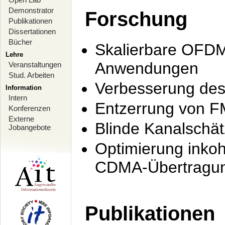
Demonstrator
Forschung
Publikationen
Dissertationen
Bücher
Skalierbare OFDM-
Lehre
Anwendungen
Veranstaltungen
Stud. Arbeiten
Verbesserung de
Information
Intern
Entzerrung von F
Konferenzen
Externe
Blinde Kanalschä
Jobangebote
Optimierung inko
CDMA-Übertragung
Publikationen