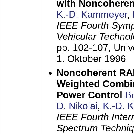
with Noncoheren
K.-D. Kammeyer
,
IEEE Fourth Sym
Vehicular Technol
pp. 102-107,
Univ
1. Oktober 1996
Noncoherent RA
Weighted Combi
Power Control
B
D. Nikolai
,
K.-D. 
IEEE Fourth Inte
Spectrum Techniq