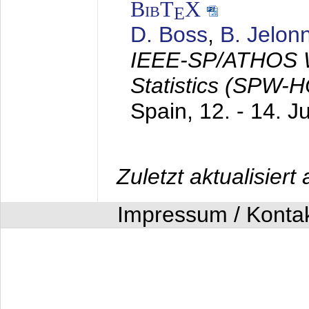
BibT
X
E
D. Boss
,
B. Jelon
IEEE-SP/ATHOS W
Statistics (SPW-
Spain,
12. - 14. J
Zuletzt aktualisier
Impressum / Konta