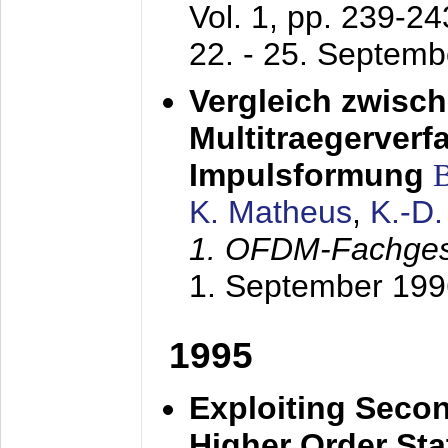
Vol. 1, pp. 239-2
22. - 25. Septem
Vergleich zwisc
Multitraegerverf
Impulsformung
K. Matheus
,
K.-D
1. OFDM-Fachge
1. September 199
1995
Exploiting Secon
Higher Order Stat