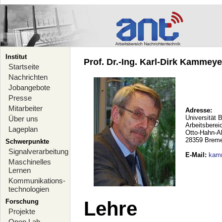
Institut
Prof. Dr.-Ing. Karl-Dirk Kammeyer
Startseite
Nachrichten
Jobangebote
Presse
Mitarbeiter
Adresse:
Universität 
Über uns
Arbeitsberei
Lageplan
Otto-Hahn-A
28359 Brem
Schwerpunkte
Signalverarbeitung
E-Mail
:
kam
Maschinelles
Lernen
Kommunikations-
technologien
Forschung
Lehre
Projekte
Open Lab