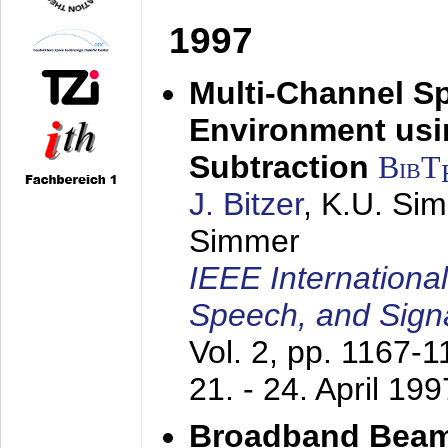
1997
Multi-Channel S
Environment usin
Subtraction
BibT
J. Bitzer
, K.U. Si
Simmer
IEEE Internationa
Speech, and Sign
Vol. 2, pp. 1167-
21. - 24. April 199
Broadband Beam