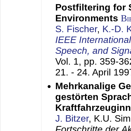
Postfiltering for
Environments
Bi
S. Fischer
,
K.-D.
IEEE Internationa
Speech, and Sign
Vol. 1, pp. 359-3
21. - 24. April 199
Mehrkanalige G
gestörten Sprach
Kraftfahrzeugin
J. Bitzer
, K.U. Si
Fortschritte der 