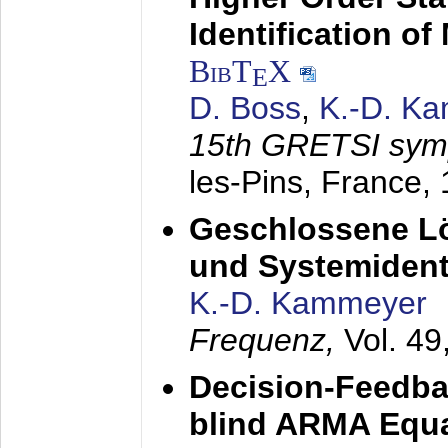
Identification o
BibT
X
E
D. Boss
,
K.-D. K
15th GRETSI sy
les-Pins, France,
Geschlossene Lö
und Systemidenti
K.-D. Kammeyer
Frequenz,
Vol. 49
Decision-Feedba
blind ARMA Equal