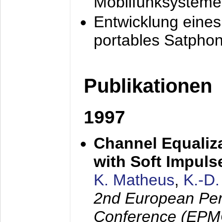
Mobilfunksysteme
Entwicklung eine
portables Satpho
Publikationen
1997
Channel Equaliza
with Soft Impul
K. Matheus
,
K.-D
2nd European Per
Conference (EPMC