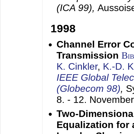
(ICA 99),
Aussois
1998
Channel Error C
Transmission
Bi
K. Cinkler
,
K.-D. 
IEEE Global Tele
(Globecom 98)
,
S
8. - 12. Novembe
Two-Dimensional
Equalization for 