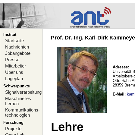
Institut
Prof. Dr.-Ing. Karl-Dirk Kammeyer
Startseite
Nachrichten
Jobangebote
Presse
Mitarbeiter
Adresse:
Universität 
Über uns
Arbeitsberei
Lageplan
Otto-Hahn-A
28359 Brem
Schwerpunkte
Signalverarbeitung
E-Mail
:
kam
Maschinelles
Lernen
Kommunikations-
technologien
Forschung
Lehre
Projekte
Open Lab