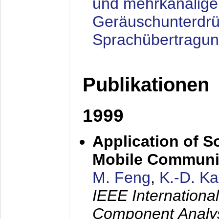
und mehrkanalige
Geräuschunterdrü
Sprachübertragu
Publikationen
1999
Application of S
Mobile Communi
M. Feng
,
K.-D. K
IEEE Internation
Component Analysi