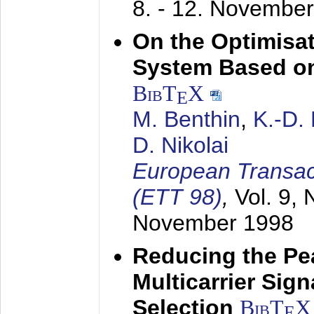
8. - 12. Novembe
On the Optimisa
System Based on
BibT
X
E
M. Benthin
,
K.-D.
D. Nikolai
European Transac
(ETT 98)
,
Vol. 9, 
November 1998
Reducing the Pe
Multicarrier Sig
Selection
BibT
X
E