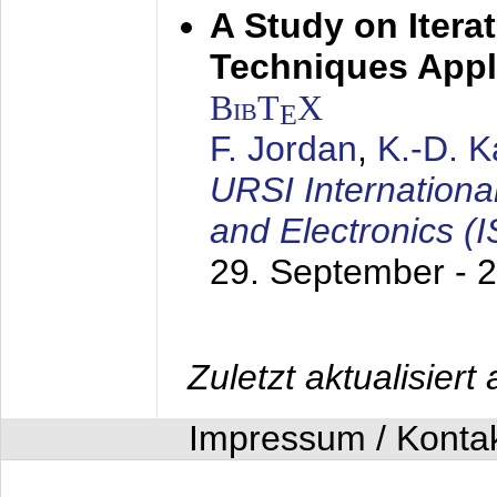
A Study on Itera
Techniques Appl
BibT
X
E
F. Jordan
,
K.-D. 
URSI Internation
and Electronics (
29. September - 
Zuletzt aktualisier
Impressum / Konta