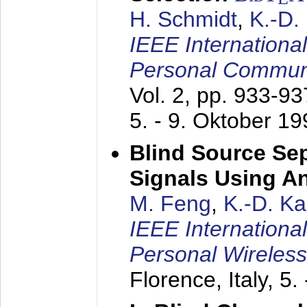
H. Schmidt
,
K.-D
IEEE Internationa
Personal Commun
Vol. 2, pp. 933-9
5. - 9. Oktober 1
Blind Source Se
Signals Using A
M. Feng
,
K.-D. K
IEEE Internationa
Personal Wireles
Florence, Italy,
5.