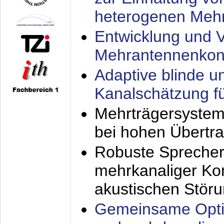
heterogenen Meh
Entwicklung und V
Mehrantennenkon
Adaptive blinde u
Kanalschätzung f
Mehrträgersystem
bei hohen Übertr
Robuste Sprecher
mehrkanaliger Ko
akustischen Stör
Gemeinsame Opti