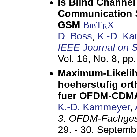
Is Blind Channel
Communication 
GSM
BibT
X
E
D. Boss
,
K.-D. K
IEEE Journal on 
Vol. 16, No. 8, p
Maximum-Likeli
hoeherstufig or
fuer OFDM-CDM
K.-D. Kammeyer
,
3. OFDM-Fachge
29. - 30. Septem