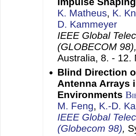
Impulse Shaping
K. Matheus
,
K. K
D. Kammeyer
IEEE Global Tele
(GLOBECOM 98)
Australia,
8. - 12
Blind Direction o
Antenna Arrays 
Environments
Bi
M. Feng
,
K.-D. K
IEEE Global Tele
(Globecom 98)
,
S