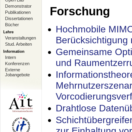
Demonstrator
Forschung
Publikationen
Dissertationen
Bücher
Hochmobile MIMO
Lehre
Berücksichtigung 
Veranstaltungen
Stud. Arbeiten
Gemeinsame Opti
Information
Intern
und Raumentzerru
Konferenzen
Externe
Informationstheor
Jobangebote
Mehrnutzerszenar
Vorcodierungsverf
Drahtlose Datenü
Schichtübergrei
zur Einhaltung vo