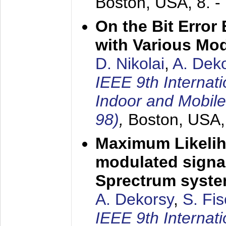
Boston, USA,
8. 
On the Bit Erro
with Various Mo
D. Nikolai
,
A. Dek
IEEE 9th Internat
Indoor and Mobil
98)
,
Boston, USA
Maximum Likelih
modulated signal
Sprectrum syst
A. Dekorsy
,
S. Fis
IEEE 9th Internat