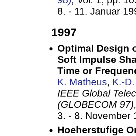
98)
,
Vol. 1, pp. 1
8. - 11. Januar 1
1997
Optimal Design o
Soft Impulse Sha
Time or Frequenc
K. Matheus
,
K.-D
IEEE Global Tele
(GLOBECOM 97)
3. - 8. November
Hoeherstufige O