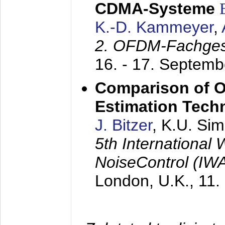
CDMA-Systeme
K.-D. Kammeyer
,
2. OFDM-Fachge
16. - 17. Septem
Comparison of O
Estimation Tech
J. Bitzer
, K.U. Si
5th International
NoiseControl (I
London, U.K.,
11.