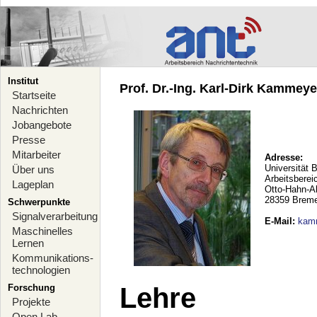
Institut
Prof. Dr.-Ing. Karl-Dirk Kammeyer
Startseite
Nachrichten
Jobangebote
Presse
Mitarbeiter
Adresse:
Universität 
Über uns
Arbeitsberei
Lageplan
Otto-Hahn-A
28359 Brem
Schwerpunkte
Signalverarbeitung
E-Mail
:
kam
Maschinelles
Lernen
Kommunikations-
technologien
Forschung
Lehre
Projekte
Open Lab