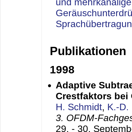
und mehrkanalige
Geräuschunterdrü
Sprachübertragu
Publikationen
1998
Adaptive Subtra
Crestfaktors be
H. Schmidt
,
K.-D
3. OFDM-Fachge
29. - 30. Septem