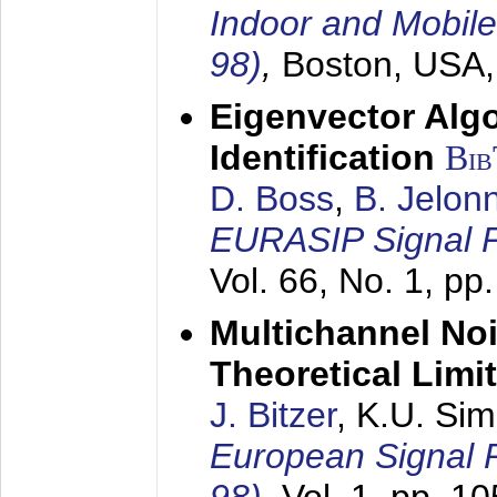
Indoor and Mobil
98)
,
Boston, USA
Eigenvector Alg
Identification
Bi
D. Boss
,
B. Jelon
EURASIP Signal P
Vol. 66, No. 1, pp
Multichannel No
Theoretical Limi
J. Bitzer
, K.U. Si
European Signal