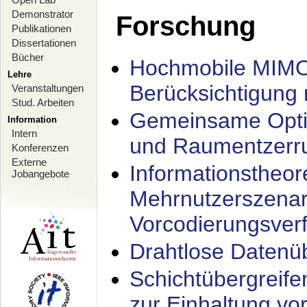
Demonstrator
Forschung
Publikationen
Dissertationen
Bücher
Hochmobile MIMO
Lehre
Berücksichtigung 
Veranstaltungen
Stud. Arbeiten
Gemeinsame Opti
Information
Intern
und Raumentzerru
Konferenzen
Externe
Informationstheor
Jobangebote
Mehrnutzerszenar
Vorcodierungsverf
Drahtlose Datenü
Schichtübergrei
zur Einhaltung vo