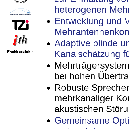
heterogenen Meh
Entwicklung und V
Mehrantennenkon
Adaptive blinde u
Kanalschätzung f
Mehrträgersystem
bei hohen Übertr
Robuste Sprecher
mehrkanaliger Ko
akustischen Stör
Gemeinsame Opti