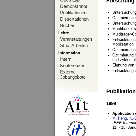
Forschung
Demonstrator
Publikationen
Untersuchung
Optimierung
Dissertationen
Untersuchung
Bücher
Machbarkeits
Lehre
Multiträger-C
Veranstaltungen
Entwicklung u
Mobilstation
Stud. Arbeiten
Optimierung 
Information
Optimierung 
Intern
und zyklostat
Konferenzen
Eignung von
Entwicklung 
Externe
Jobangebote
Publikatio
1999
Application
M. Feng
,
K.-
IEEE Interna
11. - 15. Jan