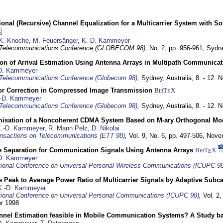
nal (Recursive) Channel Equalization for a Multicarrier System with S
K. Knoche
,
M. Feuersänger
,
K.-D. Kammeyer
 Telecommunications Conference (GLOBECOM 98),
No. 2, pp. 956-961,
Sydne
ion of Arrival Estimation Using Antenna Arrays in Multipath Communica
D. Kammeyer
Telecommunications Conference (Globecom 98)
,
Sydney, Australia,
8. - 12.
or Correction in Compressed Image Transmission
BibT
X
E
-D. Kammeyer
Telecommunications Conference (Globecom 98)
,
Sydney, Australia,
8. - 12.
misation of a Noncoherent CDMA System Based on M-ary Orthogonal Mo
.-D. Kammeyer
,
R. Mann Pelz
,
D. Nikolai
nsactions on Telecommunications (ETT 98)
,
Vol. 9, No. 6, pp. 497-506,
Nove
e Separation for Communication Signals Using Antenna Arrays
BibT
X
E
D. Kammeyer
tional Conference on Universal Personal Wireless Communications (ICUPC 98
 Peak to Average Power Ratio of Multicarrier Signals by Adaptive Subca
K.-D. Kammeyer
tional Conference on Universal Personal Communications (ICUPC 98)
,
Vol. 2
er 1998
annel Estimation feasible in Mobile Communication Systems? A Study 