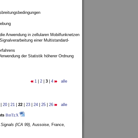
sbreitungsbedingungen
gebung
 die Anwendung in zellularen Mobilfunknetzen
ignalverarbeitung einer Multistandard-
rfahrens
Verwendung der Statistik höherer Ordnung
1
|
2
|
3
|
4
alle
|
20
|
21
|
22
|
23
|
24
|
25
|
26
alle
nts
BibT
X
E
 Signals (ICA 99),
Aussoise, France,