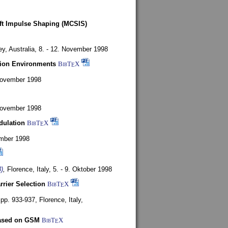
oft Impulse Shaping (MCSIS)
y, Australia,
8. - 12. November 1998
tion Environments
BibT
X
E
 November 1998
 November 1998
dulation
BibT
X
E
mber 1998
)
,
Florence, Italy,
5. - 9. Oktober 1998
rrier Selection
BibT
X
E
, pp. 933-937,
Florence, Italy,
based on GSM
BibT
X
E