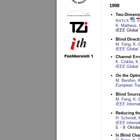
1998
Two-Dimensio
BibT
X
E
K. Matheus
,
IEEE Global
Blind Direct
M. Feng
,
K.-
IEEE Global 
Channel Err
K. Cinkler
,
K.
IEEE Global 
On the Opti
M. Benthin
,
K
European Tra
Blind Sourc
M. Feng
,
K.-
IEEE Interna
Reducing the
H. Schmidt
,
IEEE Interna
5. - 9. Oktob
Is Blind Ch