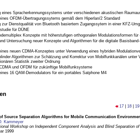
 eines Spracherkennungssystems unter verschiedenen akustischen Raumau
 eines OFDM-Übertragungssytems gemäß dem Hiperlan/2 Standard
 zur Dienstqualität von Bluetooth basiertem Zugangssytem in einer KFZ-Um
studie für DÜNE
odemultiplex Konzepte mit höherstufigen orthogonalen Modulationsformen für
nd Untersuchung neuer Konzepte und Algorithmen für die digitale Basisband-S
eines neuen CDMA-Konzeptes unter Verwendung eines hybriden Modulationve
blinder Algorithmen zur Schätzung und Korrektur von Mobilfunkkanälen unter 
ionären Statistik zweiter Ordnung
 CDMA und OFDM für zukünftige Mobilfunksysteme
eines 16 QAM-Demodulators für ein portables Satphone M4
nen
17
|
18
|
19
 of Source Separation Algorithms for Mobile Communication Environme
D. Kammeyer
tional Workshop on Independent Component Analysis and Blind Separation of
uar 1999