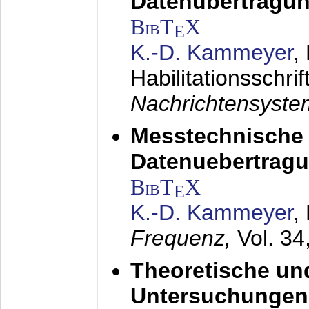
Datenübertragun
BibT
X
E
K.-D. Kammeyer
,
Habilitationsschrif
Nachrichtensyst
Messtechnische
Datenuebertragu
BibT
X
E
K.-D. Kammeyer
,
Frequenz,
Vol. 34
Theoretische un
Untersuchungen 