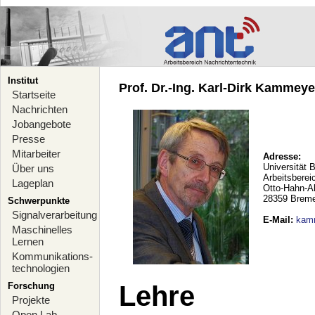
Institut
Prof. Dr.-Ing. Karl-Dirk Kammeyer
Startseite
Nachrichten
Jobangebote
Presse
Mitarbeiter
Adresse:
Universität 
Über uns
Arbeitsberei
Lageplan
Otto-Hahn-A
28359 Brem
Schwerpunkte
Signalverarbeitung
E-Mail
:
kam
Maschinelles
Lernen
Kommunikations-
technologien
Forschung
Lehre
Projekte
Open Lab