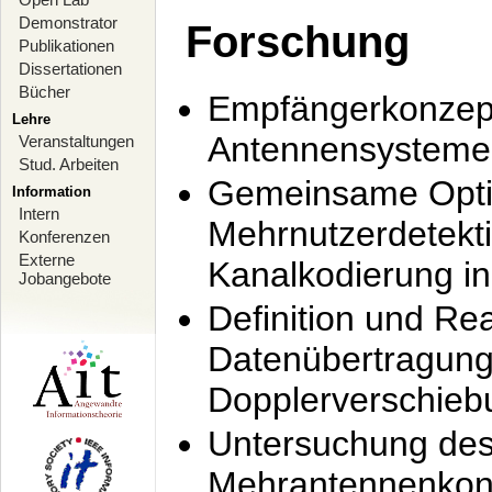
Demonstrator
Forschung
Publikationen
Dissertationen
Bücher
Empfängerkonzept
Lehre
Antennensysteme
Veranstaltungen
Stud. Arbeiten
Gemeinsame Opti
Information
Intern
Mehrnutzerdetekti
Konferenzen
Externe
Kanalkodierung 
Jobangebote
Definition und Re
Datenübertragung
Dopplerverschie
Untersuchung de
Mehrantennenkonz