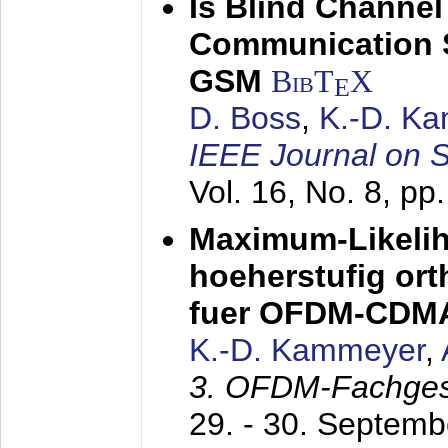
Is Blind Channel
Communication 
GSM
BibT
X
E
D. Boss
,
K.-D. K
IEEE Journal on 
Vol. 16, No. 8, p
Maximum-Likeli
hoeherstufig or
fuer OFDM-CDM
K.-D. Kammeyer
,
3. OFDM-Fachge
29. - 30. Septem