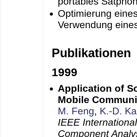
portables Satpho
Optimierung eine
Verwendung eines
Publikationen
1999
Application of S
Mobile Communi
M. Feng
,
K.-D. K
IEEE Internation
Component Analysi