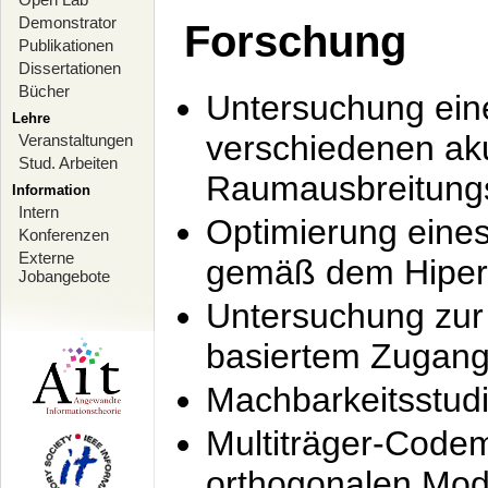
Demonstrator
Forschung
Publikationen
Dissertationen
Bücher
Untersuchung ein
Lehre
verschiedenen ak
Veranstaltungen
Stud. Arbeiten
Raumausbreitung
Information
Intern
Optimierung ein
Konferenzen
Externe
gemäß dem Hiperl
Jobangebote
Untersuchung zur 
basiertem Zugan
Machbarkeitsstud
Multiträger-Codem
orthogonalen Mod