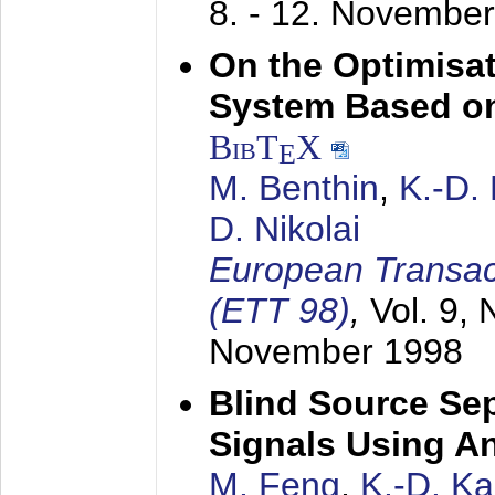
8. - 12. Novembe
On the Optimisa
System Based on
BibT
X
E
M. Benthin
,
K.-D.
D. Nikolai
European Transac
(ETT 98)
,
Vol. 9, 
November 1998
Blind Source Se
Signals Using A
M. Feng
,
K.-D. K