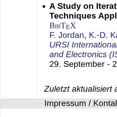
A Study on Itera
Techniques Appl
BibT
X
E
F. Jordan
,
K.-D. 
URSI Internation
and Electronics (
29. September - 
Zuletzt aktualisier
Impressum / Konta