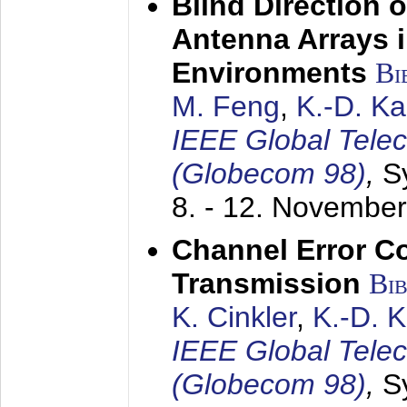
Blind Direction o
Antenna Arrays 
Environments
Bi
M. Feng
,
K.-D. K
IEEE Global Tele
(Globecom 98)
,
S
8. - 12. Novembe
Channel Error C
Transmission
Bi
K. Cinkler
,
K.-D. 
IEEE Global Tele
(Globecom 98)
,
S