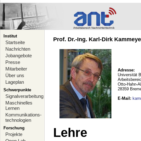
Institut
Prof. Dr.-Ing. Karl-Dirk Kammeyer
Startseite
Nachrichten
Jobangebote
Presse
Mitarbeiter
Adresse:
Universität 
Über uns
Arbeitsberei
Lageplan
Otto-Hahn-A
28359 Brem
Schwerpunkte
Signalverarbeitung
E-Mail
:
kam
Maschinelles
Lernen
Kommunikations-
technologien
Forschung
Lehre
Projekte
Open Lab