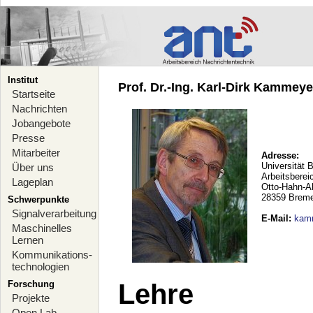
Institut
Prof. Dr.-Ing. Karl-Dirk Kammeyer
Startseite
Nachrichten
Jobangebote
Presse
Mitarbeiter
Adresse:
Universität 
Über uns
Arbeitsberei
Lageplan
Otto-Hahn-A
28359 Brem
Schwerpunkte
Signalverarbeitung
E-Mail
:
kam
Maschinelles
Lernen
Kommunikations-
technologien
Forschung
Lehre
Projekte
Open Lab