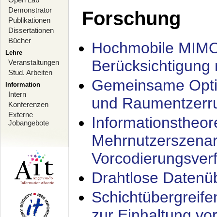
Demonstrator
Forschung
Publikationen
Dissertationen
Bücher
Hochmobile MIMO
Lehre
Berücksichtigung 
Veranstaltungen
Stud. Arbeiten
Gemeinsame Opti
Information
Intern
und Raumentzerru
Konferenzen
Externe
Informationstheor
Jobangebote
Mehrnutzerszenar
Vorcodierungsverf
Drahtlose Datenü
Schichtübergrei
zur Einhaltung vo