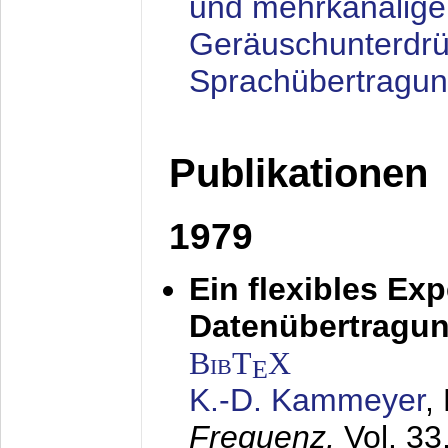
und mehrkanalige
Geräuschunterdrü
Sprachübertragu
Publikationen
1979
Ein flexibles Ex
Datenübertragung
BibT
X
E
K.-D. Kammeyer
,
Frequenz,
Vol. 33