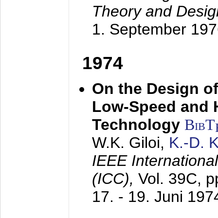
Theory and Desig
1. September 197
1974
On the Design of
Low-Speed and 
Technology
BibT
W.K. Giloi,
K.-D.
IEEE Internation
(ICC),
Vol. 39C, p
17. - 19. Juni 197