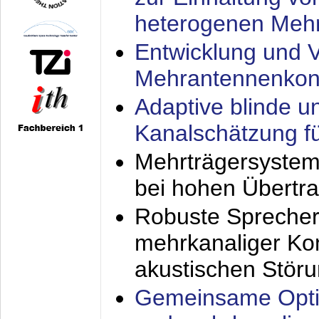
heterogenen Meh
Entwicklung und V
Mehrantennenkon
Adaptive blinde u
Kanalschätzung f
Mehrträgersystem
bei hohen Übertr
Robuste Sprecher
mehrkanaliger Ko
akustischen Stör
Gemeinsame Opti