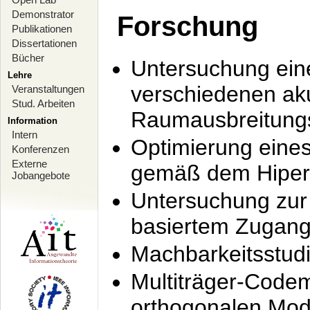
Demonstrator
Forschung
Publikationen
Dissertationen
Bücher
Untersuchung ein
Lehre
verschiedenen ak
Veranstaltungen
Stud. Arbeiten
Raumausbreitung
Information
Intern
Optimierung ein
Konferenzen
Externe
gemäß dem Hiperl
Jobangebote
Untersuchung zur 
basiertem Zugan
Machbarkeitsstud
Multiträger-Codem
orthogonalen Mod