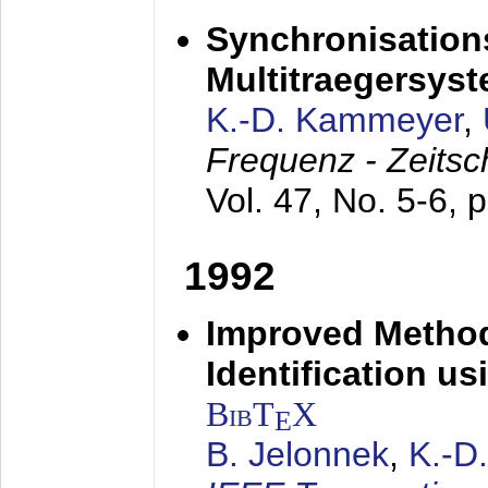
Synchronisations
Multitraegersys
K.-D. Kammeyer
,
Frequenz - Zeitsc
Vol. 47, No. 5-6, 
1992
Improved Method
Identification us
BibT
X
E
B. Jelonnek
,
K.-D