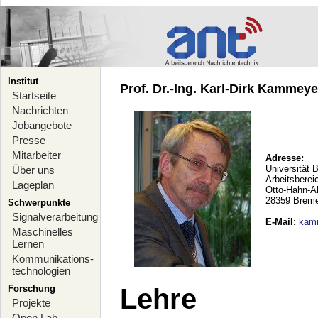
Institut
Prof. Dr.-Ing. Karl-Dirk Kammeyer
Startseite
Nachrichten
Jobangebote
Presse
Mitarbeiter
Adresse:
Universität 
Über uns
Arbeitsberei
Lageplan
Otto-Hahn-A
28359 Brem
Schwerpunkte
Signalverarbeitung
E-Mail
:
kam
Maschinelles
Lernen
Kommunikations-
technologien
Forschung
Lehre
Projekte
Open Lab