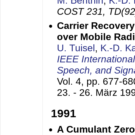
M. Benthin
,
K.-D.
COST 231, TD(92
Carrier Recovery
over Mobile Rad
U. Tuisel
,
K.-D. 
IEEE Internationa
Speech, and Sign
Vol. 4, pp. 677-6
23. - 26. März 19
1991
A Cumulant Zero