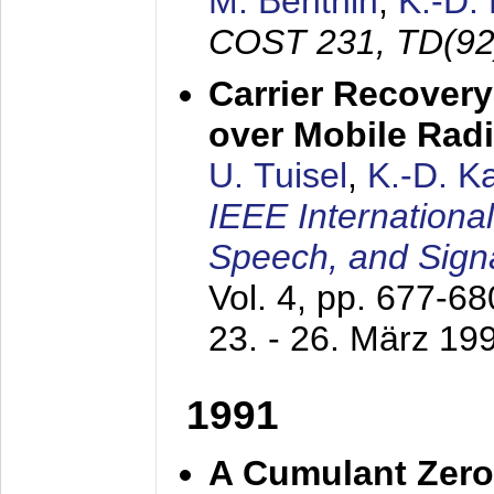
M. Benthin
,
K.-D.
COST 231, TD(92
Carrier Recovery
over Mobile Rad
U. Tuisel
,
K.-D. 
IEEE Internationa
Speech, and Sign
Vol. 4, pp. 677-6
23. - 26. März 19
1991
A Cumulant Zero