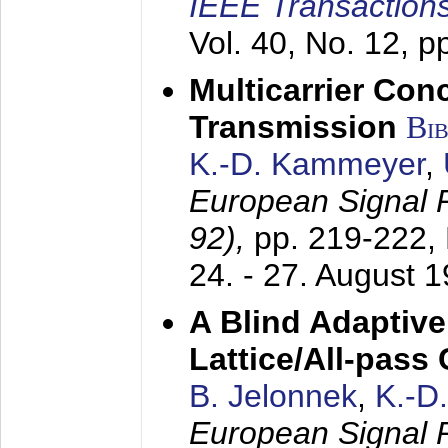
IEEE Transactions
Vol. 40, No. 12, 
Multicarrier Conc
Transmission
Bi
K.-D. Kammeyer
,
European Signal
92),
pp. 219-222,
24. - 27. August 
A Blind Adaptive
Lattice/All-pass
B. Jelonnek
,
K.-D
European Signal