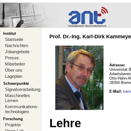
Institut
Prof. Dr.-Ing. Karl-Dirk Kammeyer
Startseite
Nachrichten
Jobangebote
Presse
Mitarbeiter
Adresse:
Universität 
Über uns
Arbeitsberei
Lageplan
Otto-Hahn-A
28359 Brem
Schwerpunkte
Signalverarbeitung
E-Mail
:
kam
Maschinelles
Lernen
Kommunikations-
technologien
Forschung
Lehre
Projekte
Open Lab