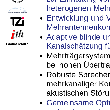
heterogenen Meh
Entwicklung und V
Mehrantennenkon
Adaptive blinde u
Kanalschätzung f
Mehrträgersystem
bei hohen Übertr
Robuste Sprecher
mehrkanaliger Ko
akustischen Stör
Gemeinsame Opti