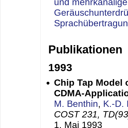
und mehrkanalige
Geräuschunterdrü
Sprachübertragu
Publikationen
1993
Chip Tap Model o
CDMA-Applicati
M. Benthin
,
K.-D.
COST 231, TD(93
1. Mai 1993