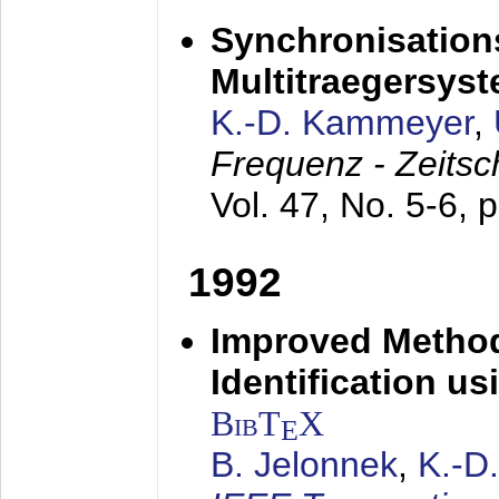
Synchronisations
Multitraegersys
K.-D. Kammeyer
,
Frequenz - Zeitsc
Vol. 47, No. 5-6, 
1992
Improved Method
Identification us
BibT
X
E
B. Jelonnek
,
K.-D