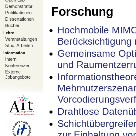
Demonstrator
Forschung
Publikationen
Dissertationen
Bücher
Hochmobile MIMO
Lehre
Berücksichtigung 
Veranstaltungen
Stud. Arbeiten
Gemeinsame Opti
Information
Intern
und Raumentzerru
Konferenzen
Externe
Informationstheor
Jobangebote
Mehrnutzerszenar
Vorcodierungsverf
Drahtlose Datenü
Schichtübergrei
zur Einhaltung vo