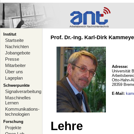
Institut
Prof. Dr.-Ing. Karl-Dirk Kammeyer
Startseite
Nachrichten
Jobangebote
Presse
Mitarbeiter
Adresse:
Universität 
Über uns
Arbeitsberei
Lageplan
Otto-Hahn-A
28359 Brem
Schwerpunkte
Signalverarbeitung
E-Mail
:
kam
Maschinelles
Lernen
Kommunikations-
technologien
Forschung
Lehre
Projekte
Open Lab