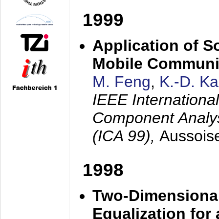
1999
Application of S
Mobile Communi
M. Feng
,
K.-D. K
IEEE Internation
Component Analysi
(ICA 99),
Aussois
1998
Two-Dimensional
Equalization for 