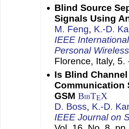
Blind Source Se
Signals Using A
M. Feng
,
K.-D. K
IEEE Internationa
Personal Wireles
Florence, Italy,
5.
Is Blind Channel
Communication 
GSM
BibT
X
E
D. Boss
,
K.-D. K
IEEE Journal on 
Vol. 16, No. 8, p