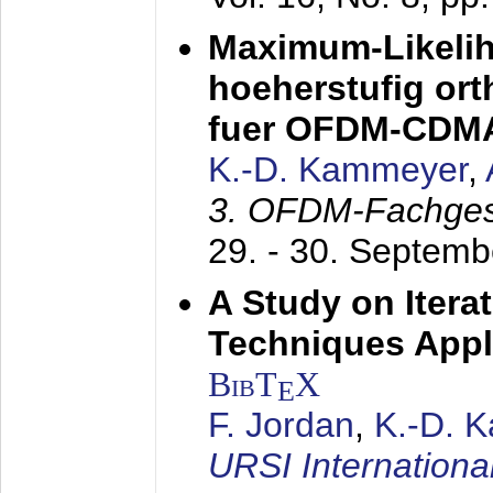
Maximum-Likeli
hoeherstufig or
fuer OFDM-CDM
K.-D. Kammeyer
,
3. OFDM-Fachge
29. - 30. Septem
A Study on Itera
Techniques Appl
BibT
X
E
F. Jordan
,
K.-D. 
URSI Internation