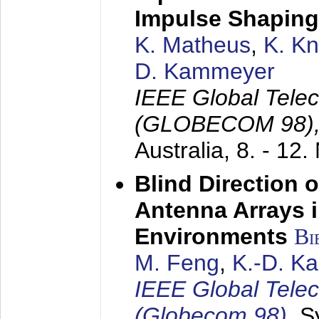
Impulse Shaping
K. Matheus
,
K. K
D. Kammeyer
IEEE Global Tele
(GLOBECOM 98)
Australia,
8. - 12
Blind Direction o
Antenna Arrays 
Environments
Bi
M. Feng
,
K.-D. K
IEEE Global Tele
(Globecom 98)
,
S