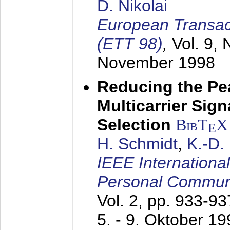
D. Nikolai
European Transac
(ETT 98)
,
Vol. 9, 
November 1998
Reducing the Pe
Multicarrier Sig
Selection
BibT
X
E
H. Schmidt
,
K.-D
IEEE Internationa
Personal Commun
Vol. 2, pp. 933-9
5. - 9. Oktober 1