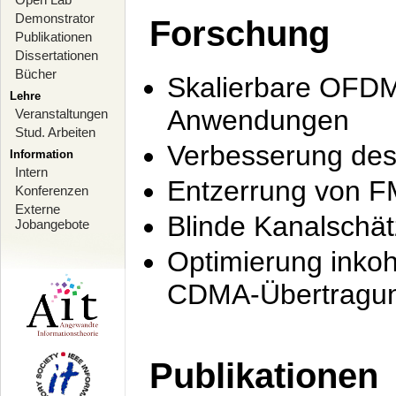
Demonstrator
Forschung
Publikationen
Dissertationen
Bücher
Skalierbare OFDM-
Lehre
Anwendungen
Veranstaltungen
Stud. Arbeiten
Verbesserung de
Information
Intern
Entzerrung von F
Konferenzen
Externe
Blinde Kanalschä
Jobangebote
Optimierung inko
CDMA-Übertragung
Publikationen