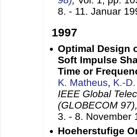
98)
,
Vol. 1, pp. 1
8. - 11. Januar 1
1997
Optimal Design o
Soft Impulse Sha
Time or Frequenc
K. Matheus
,
K.-D
IEEE Global Tele
(GLOBECOM 97)
3. - 8. November
Hoeherstufige O