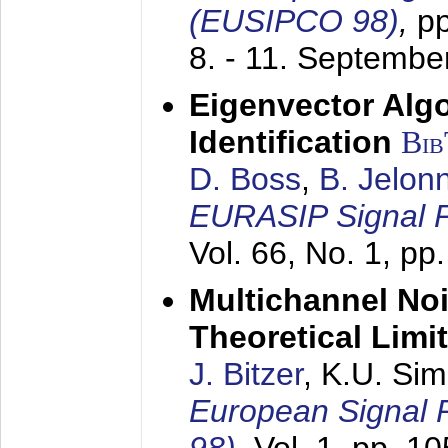
(EUSIPCO 98)
,
p
8. - 11. Septembe
Eigenvector Alg
Identification
Bi
D. Boss
,
B. Jelon
EURASIP Signal P
Vol. 66, No. 1, pp
Multichannel No
Theoretical Limi
J. Bitzer
, K.U. Si
European Signal