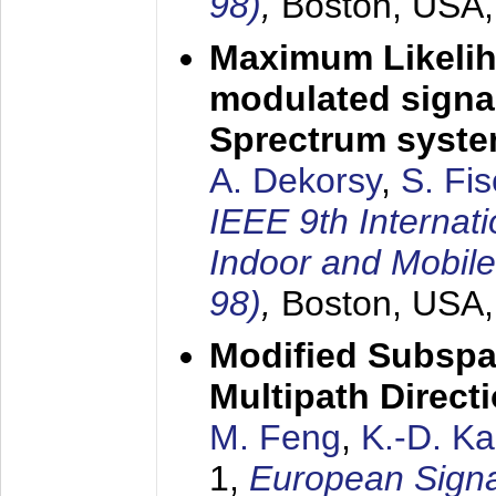
98)
,
Boston, USA
Maximum Likelih
modulated signal
Sprectrum syst
A. Dekorsy
,
S. Fis
IEEE 9th Internat
Indoor and Mobil
98)
,
Boston, USA
Modified Subspa
Multipath Direct
M. Feng
,
K.-D. K
1,
European Signa