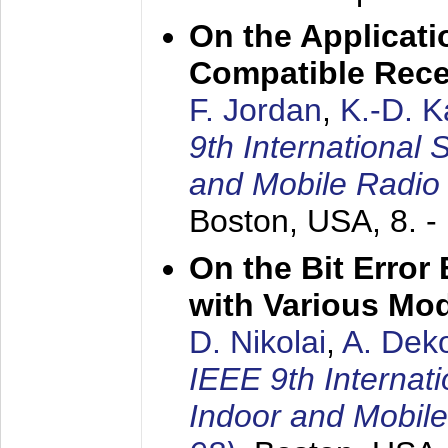
On the Applicati
Compatible Rece
F. Jordan
,
K.-D. 
9th International
and Mobile Radio
Boston, USA,
8. 
On the Bit Erro
with Various Mo
D. Nikolai
,
A. Dek
IEEE 9th Internat
Indoor and Mobil