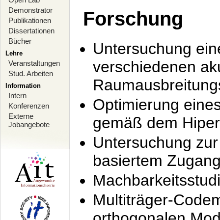
Demonstrator
Forschung
Publikationen
Dissertationen
Bücher
Untersuchung ein
Lehre
verschiedenen ak
Veranstaltungen
Stud. Arbeiten
Raumausbreitung
Information
Intern
Optimierung ein
Konferenzen
Externe
gemäß dem Hiperl
Jobangebote
Untersuchung zur 
basiertem Zugan
Machbarkeitsstud
Multiträger-Codem
orthogonalen Mod