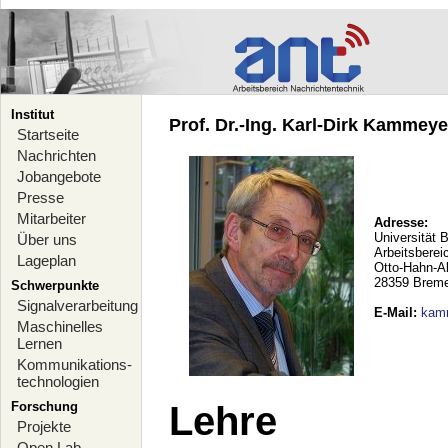
Institut
Prof. Dr.-Ing. Karl-Dirk Kammeyer
Startseite
Nachrichten
Jobangebote
Presse
Mitarbeiter
Adresse:
Universität 
Über uns
Arbeitsberei
Lageplan
Otto-Hahn-A
28359 Brem
Schwerpunkte
Signalverarbeitung
E-Mail
:
kam
Maschinelles
Lernen
Kommunikations-
technologien
Forschung
Lehre
Projekte
Open Lab