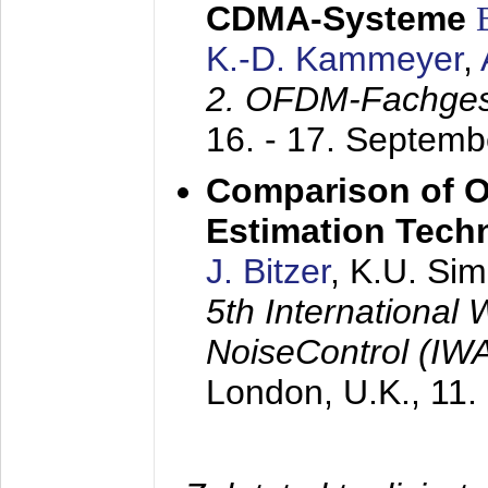
CDMA-Systeme
K.-D. Kammeyer
,
2. OFDM-Fachge
16. - 17. Septem
Comparison of O
Estimation Tech
J. Bitzer
, K.U. Si
5th International
NoiseControl (I
London, U.K.,
11.