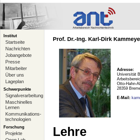
Institut
Prof. Dr.-Ing. Karl-Dirk Kammeyer
Startseite
Nachrichten
Jobangebote
Presse
Mitarbeiter
Adresse:
Universität 
Über uns
Arbeitsberei
Lageplan
Otto-Hahn-A
28359 Brem
Schwerpunkte
Signalverarbeitung
E-Mail
:
kam
Maschinelles
Lernen
Kommunikations-
technologien
Forschung
Lehre
Projekte
Open Lab