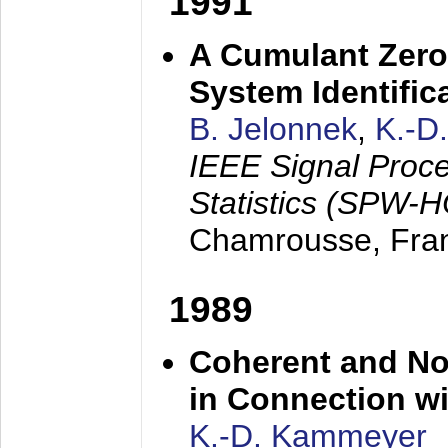
1991
A Cumulant Zero
System Identific
B. Jelonnek
,
K.-D
IEEE Signal Proc
Statistics (SPW-
Chamrousse, Fra
1989
Coherent and N
in Connection wi
K.-D. Kammeyer