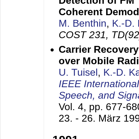
Detection of FM 
Coherent Demod
M. Benthin
,
K.-D.
COST 231, TD(92
Carrier Recovery
over Mobile Rad
U. Tuisel
,
K.-D. 
IEEE Internationa
Speech, and Sign
Vol. 4, pp. 677-6
23. - 26. März 19