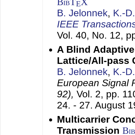
BibT
X
E
B. Jelonnek
,
K.-D
IEEE Transactions
Vol. 40, No. 12, 
A Blind Adaptive
Lattice/All-pass
B. Jelonnek
,
K.-D
European Signal
92),
Vol. 2, pp. 1
24. - 27. August 
Multicarrier Conc
Transmission
Bi