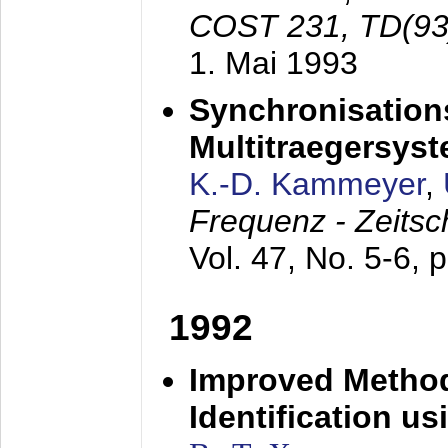
COST 231, TD(93
1. Mai 1993
Synchronisations
Multitraegersys
K.-D. Kammeyer
,
Frequenz - Zeitsc
Vol. 47, No. 5-6, 
1992
Improved Method
Identification us