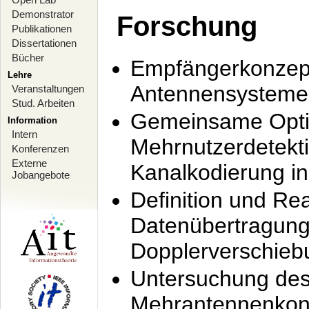
Demonstrator
Forschung
Publikationen
Dissertationen
Bücher
Empfängerkonzept
Lehre
Antennensysteme
Veranstaltungen
Stud. Arbeiten
Gemeinsame Opti
Information
Intern
Mehrnutzerdetekti
Konferenzen
Externe
Kanalkodierung 
Jobangebote
Definition und Re
Datenübertragung
Dopplerverschie
Untersuchung de
Mehrantennenkonz