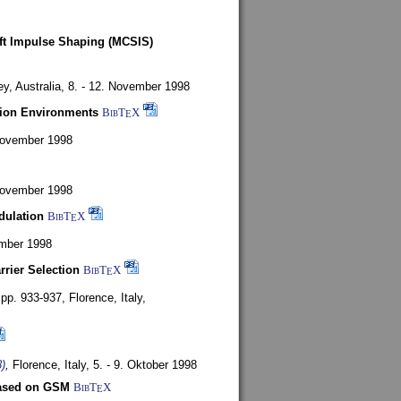
oft Impulse Shaping (MCSIS)
y, Australia,
8. - 12. November 1998
tion Environments
BibT
X
E
 November 1998
 November 1998
dulation
BibT
X
E
mber 1998
rrier Selection
BibT
X
E
, pp. 933-937,
Florence, Italy,
)
,
Florence, Italy,
5. - 9. Oktober 1998
based on GSM
BibT
X
E