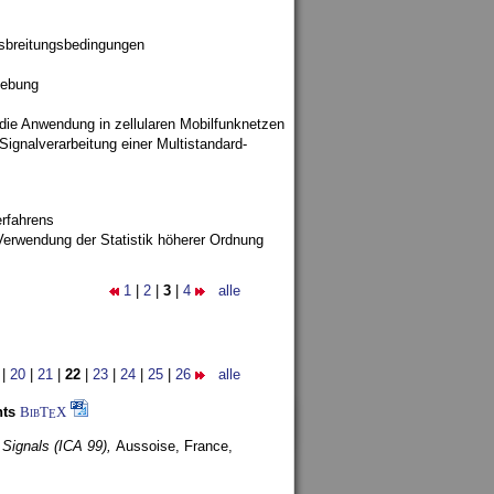
sbreitungsbedingungen
gebung
 die Anwendung in zellularen Mobilfunknetzen
ignalverarbeitung einer Multistandard-
rfahrens
Verwendung der Statistik höherer Ordnung
1
|
2
|
3
|
4
alle
|
20
|
21
|
22
|
23
|
24
|
25
|
26
alle
nts
BibT
X
E
 Signals (ICA 99),
Aussoise, France,