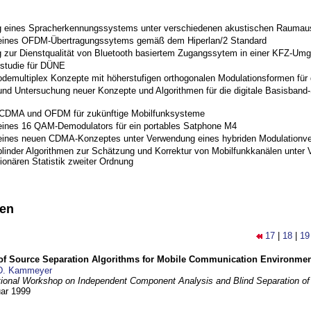
 eines Spracherkennungssystems unter verschiedenen akustischen Raumau
 eines OFDM-Übertragungssytems gemäß dem Hiperlan/2 Standard
 zur Dienstqualität von Bluetooth basiertem Zugangssytem in einer KFZ-Um
studie für DÜNE
odemultiplex Konzepte mit höherstufigen orthogonalen Modulationsformen für
nd Untersuchung neuer Konzepte und Algorithmen für die digitale Basisband-S
 CDMA und OFDM für zukünftige Mobilfunksysteme
eines 16 QAM-Demodulators für ein portables Satphone M4
eines neuen CDMA-Konzeptes unter Verwendung eines hybriden Modulationve
blinder Algorithmen zur Schätzung und Korrektur von Mobilfunkkanälen unter 
ionären Statistik zweiter Ordnung
nen
17
|
18
|
19
 of Source Separation Algorithms for Mobile Communication Environme
D. Kammeyer
tional Workshop on Independent Component Analysis and Blind Separation of
uar 1999