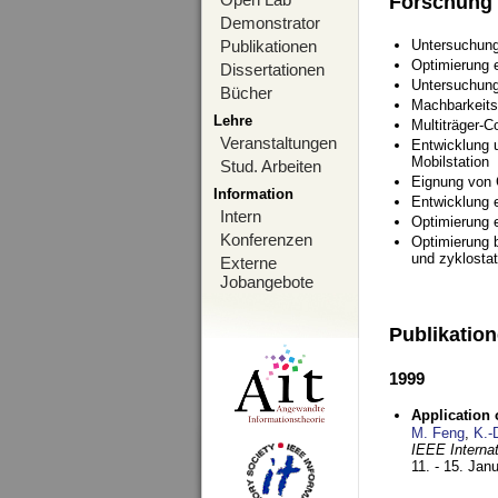
Forschung
Demonstrator
Publikationen
Untersuchung
Optimierung
Dissertationen
Untersuchung
Bücher
Machbarkeits
Lehre
Multiträger-C
Veranstaltungen
Entwicklung u
Mobilstation
Stud. Arbeiten
Eignung von
Information
Entwicklung 
Intern
Optimierung 
Konferenzen
Optimierung 
und zyklostat
Externe
Jobangebote
Publikatio
1999
Application
M. Feng
,
K.-
IEEE Interna
11. - 15. Jan