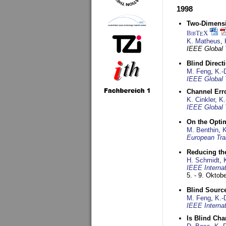
1998
Two-Dimensio
BibT
X
E
K. Matheus
,
IEEE Global
Blind Direct
M. Feng
,
K.-
IEEE Global 
Channel Err
K. Cinkler
,
K.
IEEE Global 
On the Opti
M. Benthin
,
K
European Tra
Reducing the
H. Schmidt
,
IEEE Interna
5. - 9. Oktob
Blind Sourc
M. Feng
,
K.-
IEEE Interna
Is Blind Ch