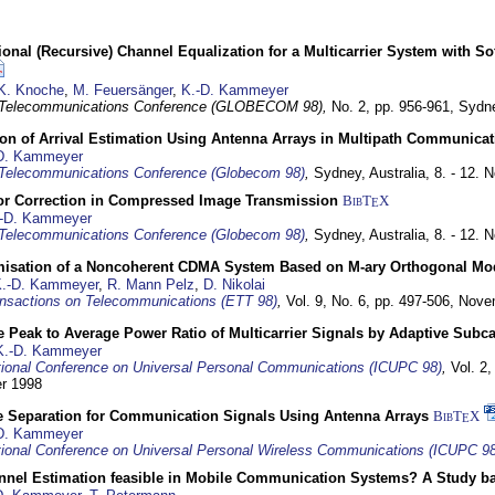
nal (Recursive) Channel Equalization for a Multicarrier System with S
K. Knoche
,
M. Feuersänger
,
K.-D. Kammeyer
 Telecommunications Conference (GLOBECOM 98),
No. 2, pp. 956-961,
Sydne
ion of Arrival Estimation Using Antenna Arrays in Multipath Communica
D. Kammeyer
Telecommunications Conference (Globecom 98)
,
Sydney, Australia,
8. - 12.
or Correction in Compressed Image Transmission
BibT
X
E
-D. Kammeyer
Telecommunications Conference (Globecom 98)
,
Sydney, Australia,
8. - 12.
misation of a Noncoherent CDMA System Based on M-ary Orthogonal Mo
.-D. Kammeyer
,
R. Mann Pelz
,
D. Nikolai
nsactions on Telecommunications (ETT 98)
,
Vol. 9, No. 6, pp. 497-506,
Nove
 Peak to Average Power Ratio of Multicarrier Signals by Adaptive Subca
K.-D. Kammeyer
tional Conference on Universal Personal Communications (ICUPC 98)
,
Vol. 2
er 1998
e Separation for Communication Signals Using Antenna Arrays
BibT
X
E
D. Kammeyer
tional Conference on Universal Personal Wireless Communications (ICUPC 98
annel Estimation feasible in Mobile Communication Systems? A Study 