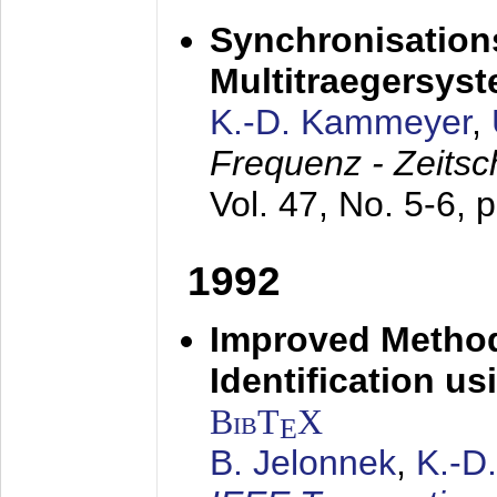
Synchronisations
Multitraegersys
K.-D. Kammeyer
,
Frequenz - Zeitsc
Vol. 47, No. 5-6, 
1992
Improved Method
Identification us
BibT
X
E
B. Jelonnek
,
K.-D