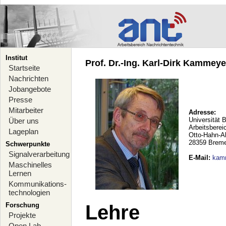
Institut
Prof. Dr.-Ing. Karl-Dirk Kammeyer
Startseite
Nachrichten
Jobangebote
Presse
Mitarbeiter
Adresse:
Universität 
Über uns
Arbeitsberei
Lageplan
Otto-Hahn-A
28359 Brem
Schwerpunkte
Signalverarbeitung
E-Mail
:
kam
Maschinelles
Lernen
Kommunikations-
technologien
Forschung
Lehre
Projekte
Open Lab