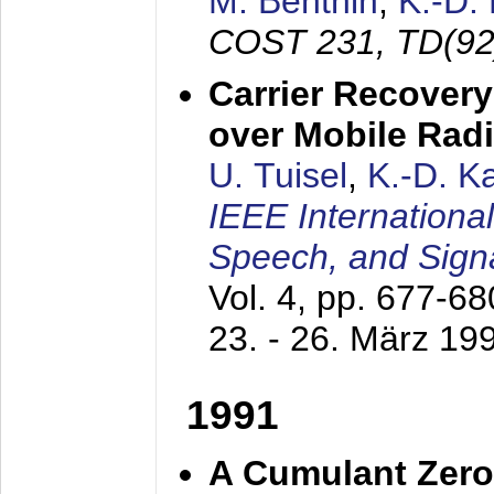
M. Benthin
,
K.-D.
COST 231, TD(92
Carrier Recovery
over Mobile Rad
U. Tuisel
,
K.-D. 
IEEE Internationa
Speech, and Sign
Vol. 4, pp. 677-6
23. - 26. März 19
1991
A Cumulant Zero