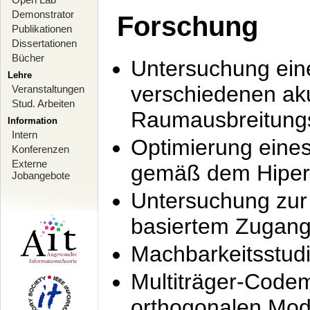
Demonstrator
Forschung
Publikationen
Dissertationen
Bücher
Untersuchung ein
Lehre
verschiedenen ak
Veranstaltungen
Stud. Arbeiten
Raumausbreitung
Information
Intern
Optimierung ein
Konferenzen
Externe
gemäß dem Hiperl
Jobangebote
Untersuchung zur 
basiertem Zugan
Machbarkeitsstud
Multiträger-Codem
orthogonalen Mod