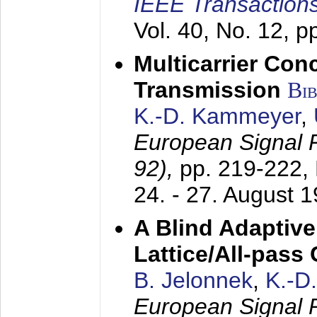
IEEE Transactions
Vol. 40, No. 12, 
Multicarrier Conc
Transmission
Bi
K.-D. Kammeyer
,
European Signal
92),
pp. 219-222,
24. - 27. August 
A Blind Adaptive
Lattice/All-pass
B. Jelonnek
,
K.-D
European Signal