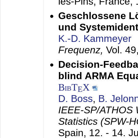
les-Pins, France,
Geschlossene Lö
und Systemidenti
K.-D. Kammeyer
Frequenz,
Vol. 49
Decision-Feedba
blind ARMA Equal
BibT
X
E
D. Boss
,
B. Jelon
IEEE-SP/ATHOS W
Statistics (SPW-
Spain,
12. - 14. J