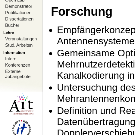
Demonstrator
Forschung
Publikationen
Dissertationen
Bücher
Empfängerkonzept
Lehre
Antennensysteme
Veranstaltungen
Stud. Arbeiten
Gemeinsame Opti
Information
Intern
Mehrnutzerdetekti
Konferenzen
Externe
Kanalkodierung 
Jobangebote
Untersuchung de
Mehrantennenkonz
Definition und Re
Datenübertragung
Dopplerverschie