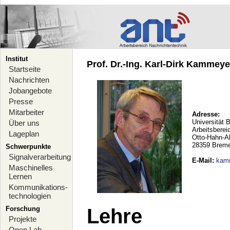
Institut
Prof. Dr.-Ing. Karl-Dirk Kammeyer
Startseite
Nachrichten
Jobangebote
Presse
Mitarbeiter
Adresse:
Universität 
Über uns
Arbeitsberei
Lageplan
Otto-Hahn-A
28359 Brem
Schwerpunkte
Signalverarbeitung
E-Mail
:
kam
Maschinelles
Lernen
Kommunikations-
technologien
Forschung
Lehre
Projekte
Open Lab