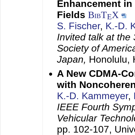
Enhancement in 
Fields
BibT
X
E
S. Fischer
,
K.-D.
Invited talk at the
Society of America
Japan,
Honolulu, 
A New CDMA-Con
with Noncoheren
K.-D. Kammeyer
,
IEEE Fourth Sym
Vehicular Technol
pp. 102-107,
Univ