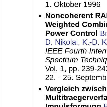
1. Oktober 1996
Noncoherent RA
Weighted Combi
Power Control
B
D. Nikolai
,
K.-D. 
IEEE Fourth Inte
Spectrum Techniq
Vol. 1, pp. 239-2
22. - 25. Septem
Vergleich zwisc
Multitraegerverf
Impulsformung