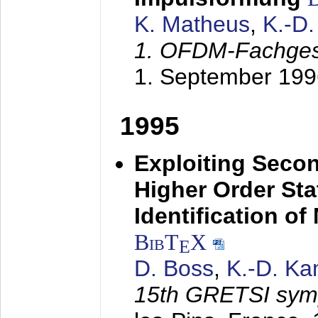
K. Matheus
,
K.-D
1. OFDM-Fachge
1. September 199
1995
Exploiting Secon
Higher Order Stat
Identification o
BibT
X
E
D. Boss
,
K.-D. K
15th GRETSI sy