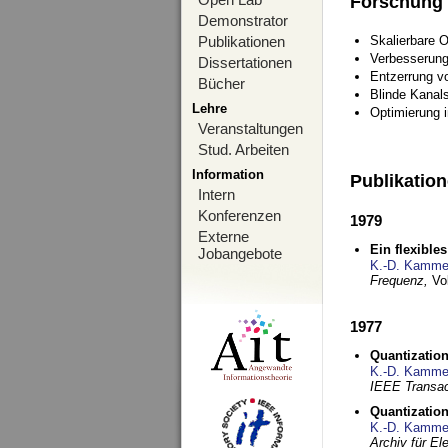
Forschung
Demonstrator
Publikationen
Skalierbare 
Verbesserun
Dissertationen
Entzerrung v
Bücher
Blinde Kanal
Lehre
Optimierung 
Veranstaltungen
Stud. Arbeiten
Information
Publikatio
Intern
Konferenzen
1979
Externe
Ein flexible
Jobangebote
K.-D. Kamme
Frequenz,
Vo
1977
Quantization
K.-D. Kamme
IEEE Transac
Quantization
K.-D. Kamme
Archiv für E