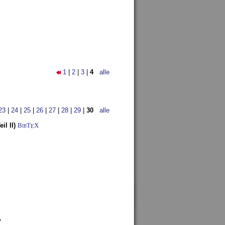
1
|
2
|
3
|
4
alle
23
|
24
|
25
|
26
|
27
|
28
|
29
|
30
alle
l II)
BibT
X
E
7