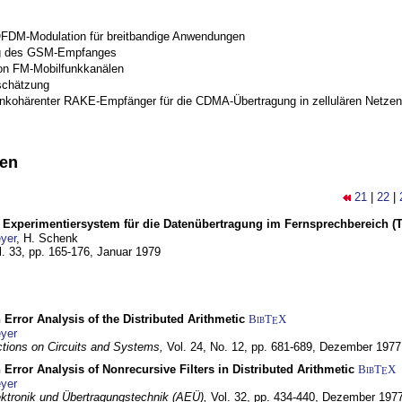
OFDM-Modulation für breitbandige Anwendungen
g des GSM-Empfanges
on FM-Mobilfunkkanälen
schätzung
inkohärenter RAKE-Empfänger für die CDMA-Übertragung in zellulären Netzen
nen
21
|
22
|
s Experimentiersystem für die Datenübertragung im Fernsprechbereich (Tei
yer
, H. Schenk
l. 33, pp. 165-176,
Januar 1979
 Error Analysis of the Distributed Arithmetic
BibT
X
E
yer
tions on Circuits and Systems,
Vol. 24, No. 12, pp. 681-689,
Dezember 1977
 Error Analysis of Nonrecursive Filters in Distributed Arithmetic
BibT
X
E
yer
lektronik und Übertragungstechnik (AEÜ),
Vol. 32, pp. 434-440,
Dezember 197