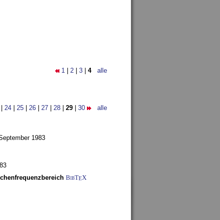
1
|
2
|
3
|
4
alle
|
24
|
25
|
26
|
27
|
28
|
29
|
30
alle
 September 1983
983
schenfrequenzbereich
BibT
X
E