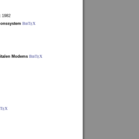
t 1982
tionssystem
BibT
X
E
gitalen Modems
BibT
X
E
bT
X
E