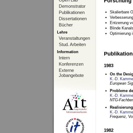
Forschung
Demonstrator
Publikationen
Skalierbare 
Verbesserun
Dissertationen
Entzerrung v
Bücher
Blinde Kanal
Lehre
Optimierung 
Veranstaltungen
Stud. Arbeiten
Information
Publikatio
Intern
Konferenzen
1983
Externe
On the Desig
Jobangebote
K.-D. Kamme
European Si
Probleme de
K.-D. Kamme
NTG-Fachberi
Realisierun
K.-D. Kamme
Frequenz,
Vo
1982