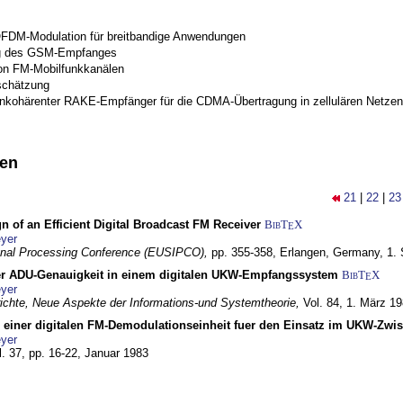
OFDM-Modulation für breitbandige Anwendungen
g des GSM-Empfanges
on FM-Mobilfunkkanälen
schätzung
inkohärenter RAKE-Empfänger für die CDMA-Übertragung in zellulären Netzen
nen
21
|
22
|
23
n of an Efficient Digital Broadcast FM Receiver
BibT
X
E
yer
gnal Processing Conference (EUSIPCO),
pp. 355-358,
Erlangen, Germany,
1.
r ADU-Genauigkeit in einem digitalen UKW-Empfangssystem
BibT
X
E
yer
chte, Neue Aspekte der Informations-und Systemtheorie,
Vol. 84,
1. März 1
g einer digitalen FM-Demodulationseinheit fuer den Einsatz im UKW-Zwi
yer
l. 37, pp. 16-22,
Januar 1983