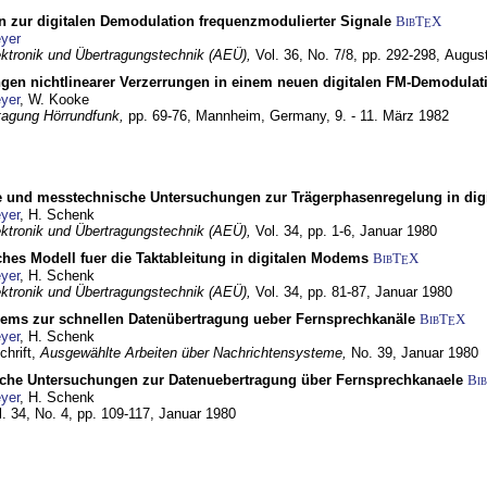
n zur digitalen Demodulation frequenzmodulierter Signale
BibT
X
E
yer
lektronik und Übertragungstechnik (AEÜ),
Vol. 36, No. 7/8, pp. 292-298,
Augus
gen nichtlinearer Verzerrungen in einem neuen digitalen FM-Demodula
yer
, W. Kooke
tagung Hörrundfunk,
pp. 69-76,
Mannheim, Germany,
9. - 11. März 1982
e und messtechnische Untersuchungen zur Trägerphasenregelung in di
yer
, H. Schenk
lektronik und Übertragungstechnik (AEÜ),
Vol. 34, pp. 1-6,
Januar 1980
ches Modell fuer die Taktableitung in digitalen Modems
BibT
X
E
yer
, H. Schenk
lektronik und Übertragungstechnik (AEÜ),
Vol. 34, pp. 81-87,
Januar 1980
dems zur schnellen Datenübertragung ueber Fernsprechkanäle
BibT
X
E
yer
, H. Schenk
chrift,
Ausgewählte Arbeiten über Nachrichtensysteme,
No. 39,
Januar 1980
che Untersuchungen zur Datenuebertragung über Fernsprechkanaele
Bi
yer
, H. Schenk
l. 34, No. 4, pp. 109-117,
Januar 1980