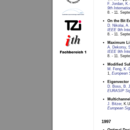
F. Jordan
,
K.
9th Internat
8. - 11. Sep
On the Bit 
D. Nikolai
,
A.
IEEE 9th Int
8. - 11. Sep
Maximum Lik
A. Dekorsy
,
S
IEEE 9th Int
8. - 11. Sep
Modified Su
M. Feng
,
K.-
1,
European 
Eigenvector 
D. Boss
,
B. 
EURASIP Sig
Multichannel
J. Bitzer
, K.
European Sig
1997
Optimal Desi