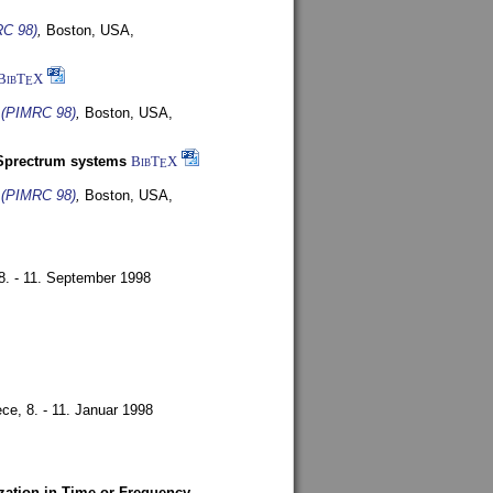
RC 98)
,
Boston, USA,
BibT
X
E
s (PIMRC 98)
,
Boston, USA,
-Sprectrum systems
BibT
X
E
s (PIMRC 98)
,
Boston, USA,
8. - 11. September 1998
ece,
8. - 11. Januar 1998
zation in Time or Frequency