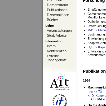
Forschung
Demonstrator
Publikationen
Empfängerko
Gemeinsame O
Dissertationen
Mobilfunksy
Bücher
Definition u
Lehre
Untersuchung
Veranstaltungen
MASI - Mehr
Bestimmung v
Stud. Arbeiten
Entwicklung 
Information
Adaptive Ant
Intern
HyEff - Kapa
Konferenzen
Entwicklung v
Abwärtsstre
Externe
Jobangebote
Publikatio
1998
Maximum-Lik
BibT
X
E
K.-D. Kamme
3. OFDM-Fac
On the Appl