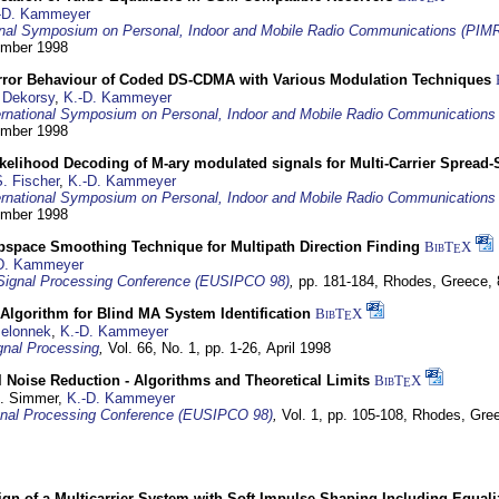
-D. Kammeyer
ional Symposium on Personal, Indoor and Mobile Radio Communications (PIM
tember 1998
Error Behaviour of Coded DS-CDMA with Various Modulation Techniques
 Dekorsy
,
K.-D. Kammeyer
ernational Symposium on Personal, Indoor and Mobile Radio Communication
tember 1998
elihood Decoding of M-ary modulated signals for Multi-Carrier Spread
. Fischer
,
K.-D. Kammeyer
ernational Symposium on Personal, Indoor and Mobile Radio Communication
tember 1998
bspace Smoothing Technique for Multipath Direction Finding
BibT
X
E
D. Kammeyer
Signal Processing Conference (EUSIPCO 98)
,
pp. 181-184,
Rhodes, Greece,
Algorithm for Blind MA System Identification
BibT
X
E
Jelonnek
,
K.-D. Kammeyer
nal Processing
,
Vol. 66, No. 1, pp. 1-26,
April 1998
 Noise Reduction - Algorithms and Theoretical Limits
BibT
X
E
U. Simmer,
K.-D. Kammeyer
nal Processing Conference (EUSIPCO 98)
,
Vol. 1, pp. 105-108,
Rhodes, Gre
gn of a Multicarrier System with Soft Impulse Shaping Including Equali