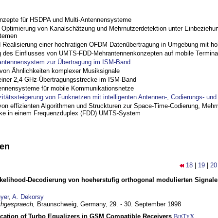
nzepte für HSDPA und Multi-Antennensysteme
ptimierung von Kanalschätzung und Mehrnutzerdetektion unter Einbeziehu
stemen
nd Realisierung einer hochratigen OFDM-Datenübertragung in Umgebung mit h
 des Einflusses von UMTS-FDD-Mehrantennenkonzepten auf mobile Termina
antennensystem zur Übertragung im ISM-Band
on Ähnlichkeiten komplexer Musiksignale
einer 2,4 GHz-Übertragungsstrecke im ISM-Band
ennensysteme für mobile Kommunikationsnetze
zitätssteigerung von Funknetzen mit intelligenten Antennen-, Codierungs- un
on effizienten Algorithmen und Struckturen zur Space-Time-Codierung, Mehrn
cke in einem Frequenzduplex (FDD) UMTS-System
nen
18
|
19
|
20
elihood-Decodierung von hoeherstufig orthogonal modulierten Signa
yer
,
A. Dekorsy
hgespraech,
Braunschweig, Germany,
29. - 30. September 1998
ication of Turbo Equalizers in GSM Compatible Receivers
BibT
X
E