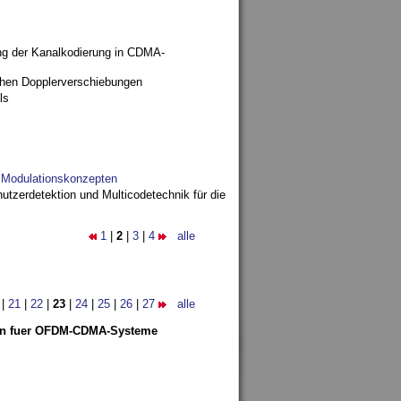
ng der Kanalkodierung in CDMA-
ohen Dopplerverschiebungen
ls
d Modulationskonzepten
utzerdetektion und Multicodetechnik für die
1
|
2
|
3
|
4
alle
|
21
|
22
|
23
|
24
|
25
|
26
|
27
alle
len fuer OFDM-CDMA-Systeme