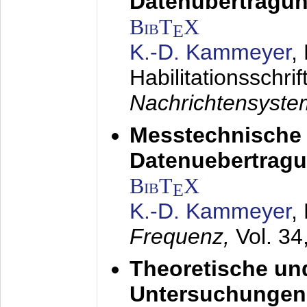
Datenübertragun
BibT
X
E
K.-D. Kammeyer
,
Habilitationsschrif
Nachrichtensyst
Messtechnische
Datenuebertragu
BibT
X
E
K.-D. Kammeyer
,
Frequenz,
Vol. 34
Theoretische un
Untersuchungen 