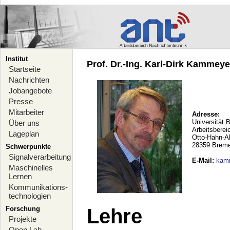
Institut
Prof. Dr.-Ing. Karl-Dirk Kammeyer
Startseite
Nachrichten
Jobangebote
Presse
Mitarbeiter
Adresse:
Universität 
Über uns
Arbeitsberei
Lageplan
Otto-Hahn-A
28359 Brem
Schwerpunkte
Signalverarbeitung
E-Mail
:
kam
Maschinelles
Lernen
Kommunikations-
technologien
Forschung
Lehre
Projekte
Open Lab