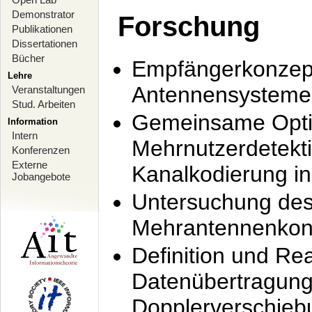
Demonstrator
Forschung
Publikationen
Dissertationen
Bücher
Empfängerkonzept
Lehre
Antennensysteme
Veranstaltungen
Stud. Arbeiten
Gemeinsame Opti
Information
Intern
Mehrnutzerdetekti
Konferenzen
Externe
Kanalkodierung 
Jobangebote
Untersuchung de
Mehrantennenkonz
Definition und Re
Datenübertragung
Dopplerverschie