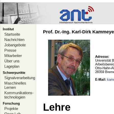
Institut
Prof. Dr.-Ing. Karl-Dirk Kammeyer
Startseite
Nachrichten
Jobangebote
Presse
Mitarbeiter
Adresse:
Universität 
Über uns
Arbeitsberei
Lageplan
Otto-Hahn-A
28359 Brem
Schwerpunkte
Signalverarbeitung
E-Mail
:
kam
Maschinelles
Lernen
Kommunikations-
technologien
Forschung
Lehre
Projekte
Open Lab