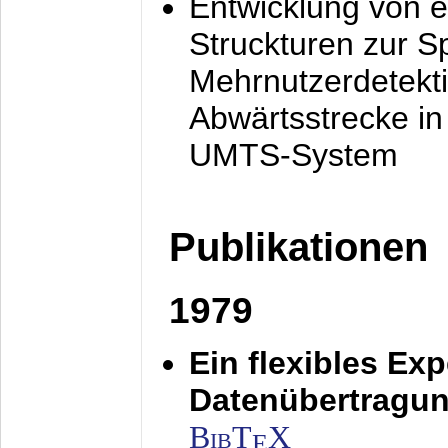
Entwicklung von e
Struckturen zur 
Mehrnutzerdetekti
Abwärtsstrecke i
UMTS-System
Publikationen
1979
Ein flexibles Ex
Datenübertragung
BibT
X
E