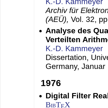
K.-D. Kammeyer
Archiv für Elektr
(AEÜ),
Vol. 32, p
Analyse des Quan
Verteilten Arithm
K.-D. Kammeyer
Dissertation, Univ
Germany,
Januar
1976
Digital Filter Re
BibT
X
E