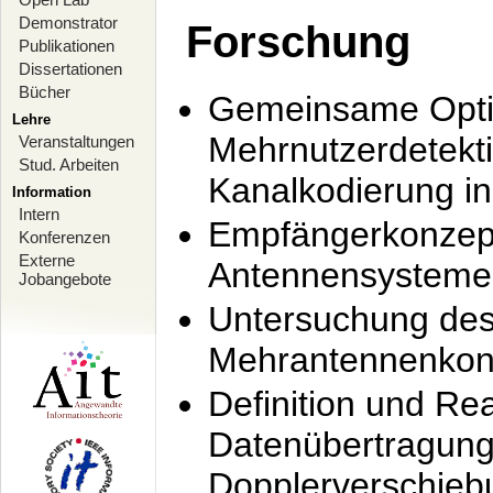
Demonstrator
Forschung
Publikationen
Dissertationen
Bücher
Gemeinsame Opti
Lehre
Mehrnutzerdetekti
Veranstaltungen
Stud. Arbeiten
Kanalkodierung 
Information
Intern
Empfängerkonzept
Konferenzen
Externe
Antennensysteme
Jobangebote
Untersuchung de
Mehrantennenkonz
Definition und Re
Datenübertragung
Dopplerverschie