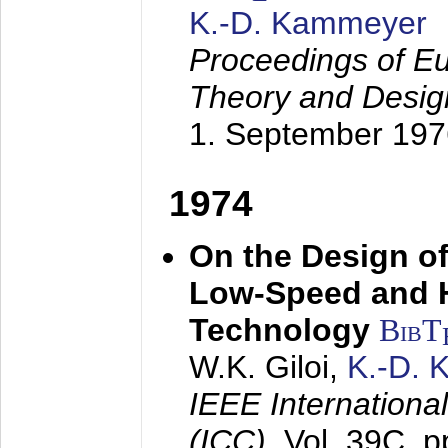
K.-D. Kammeyer
Proceedings of Eu
Theory and Desig
1. September 197
1974
On the Design of
Low-Speed and 
Technology
BibT
W.K. Giloi,
K.-D.
IEEE Internation
(ICC),
Vol. 39C, p