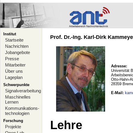
Institut
Prof. Dr.-Ing. Karl-Dirk Kammeyer
Startseite
Nachrichten
Jobangebote
Presse
Mitarbeiter
Adresse:
Universität 
Über uns
Arbeitsberei
Lageplan
Otto-Hahn-A
28359 Brem
Schwerpunkte
Signalverarbeitung
E-Mail
:
kam
Maschinelles
Lernen
Kommunikations-
technologien
Forschung
Lehre
Projekte
Open Lab