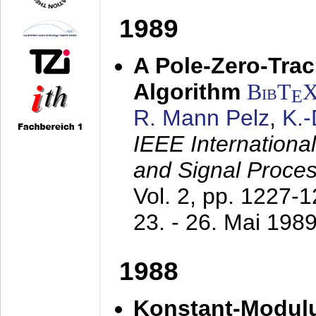
1989
A Pole-Zero-Tra
Algorithm
BibT
E
R. Mann Pelz
,
K.
IEEE Internationa
and Signal Proce
Vol. 2, pp. 1227-
23. - 26. Mai 198
1988
Konstant-Modulu