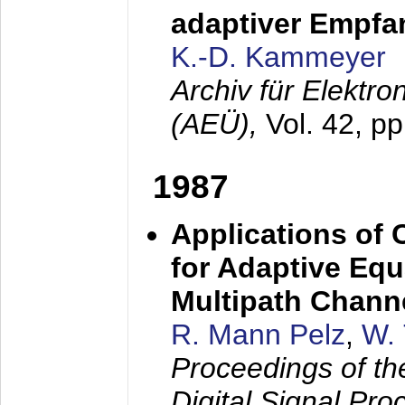
adaptiver Empfan
K.-D. Kammeyer
Archiv für Elektr
(AEÜ),
Vol. 42, p
1987
Applications of
for Adaptive Equ
Multipath Chann
R. Mann Pelz
,
W. 
Proceedings of th
Digital Signal Pr