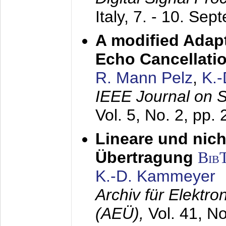
Italy,
7. - 10. Sep
A modified Adapt
Echo Cancellati
R. Mann Pelz
,
K.
IEEE Journal on 
Vol. 5, No. 2, pp.
Lineare und nich
Übertragung
Bib
K.-D. Kammeyer
Archiv für Elektr
(AEÜ),
Vol. 41, N