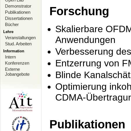
Demonstrator
Forschung
Publikationen
Dissertationen
Bücher
Skalierbare OFDM-
Lehre
Anwendungen
Veranstaltungen
Stud. Arbeiten
Verbesserung de
Information
Intern
Entzerrung von F
Konferenzen
Externe
Blinde Kanalschä
Jobangebote
Optimierung inko
CDMA-Übertragung
Publikationen