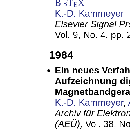
BibT
X
E
K.-D. Kammeyer
Elsevier Signal P
Vol. 9, No. 4, pp.
1984
Ein neues Verfah
Aufzeichnung dig
Magnetbandgera
K.-D. Kammeyer
,
Archiv für Elektr
(AEÜ),
Vol. 38, N