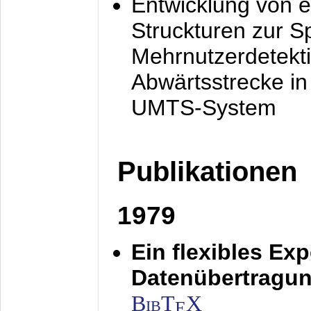
Entwicklung von e
Struckturen zur 
Mehrnutzerdetekti
Abwärtsstrecke i
UMTS-System
Publikationen
1979
Ein flexibles Ex
Datenübertragung
BibT
X
E