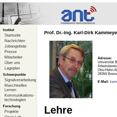
Institut
Prof. Dr.-Ing. Karl-Dirk Kammeyer
Startseite
Nachrichten
Jobangebote
Presse
Mitarbeiter
Adresse:
Universität 
Über uns
Arbeitsberei
Lageplan
Otto-Hahn-A
28359 Brem
Schwerpunkte
Signalverarbeitung
E-Mail
:
kam
Maschinelles
Lernen
Kommunikations-
technologien
Forschung
Lehre
Projekte
Open Lab