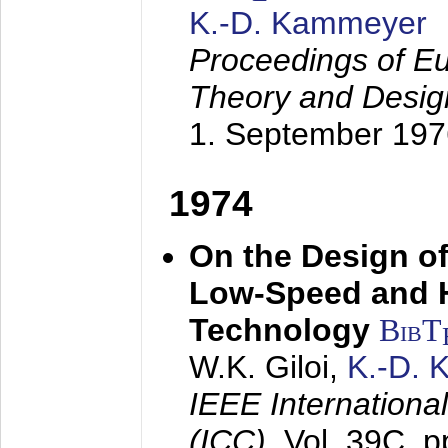
K.-D. Kammeyer
Proceedings of Eu
Theory and Desig
1. September 197
1974
On the Design of
Low-Speed and 
Technology
BibT
W.K. Giloi,
K.-D.
IEEE Internation
(ICC),
Vol. 39C, p