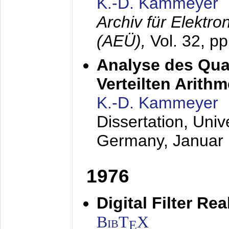
K.-D. Kammeyer
Archiv für Elektr
(AEÜ),
Vol. 32, p
Analyse des Quan
Verteilten Arithm
K.-D. Kammeyer
Dissertation, Univ
Germany,
Januar
1976
Digital Filter Re
BibT
X
E