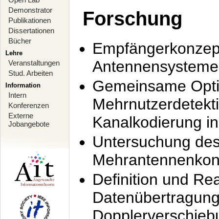
Demonstrator
Forschung
Publikationen
Dissertationen
Bücher
Empfängerkonzept
Lehre
Antennensysteme
Veranstaltungen
Stud. Arbeiten
Gemeinsame Opti
Information
Intern
Mehrnutzerdetekti
Konferenzen
Externe
Kanalkodierung 
Jobangebote
Untersuchung de
Mehrantennenkonz
Definition und Re
Datenübertragung
Dopplerverschie