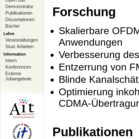
Demonstrator
Forschung
Publikationen
Dissertationen
Bücher
Skalierbare OFDM-
Lehre
Anwendungen
Veranstaltungen
Stud. Arbeiten
Verbesserung de
Information
Intern
Entzerrung von F
Konferenzen
Externe
Blinde Kanalschä
Jobangebote
Optimierung inko
CDMA-Übertragung
Publikationen