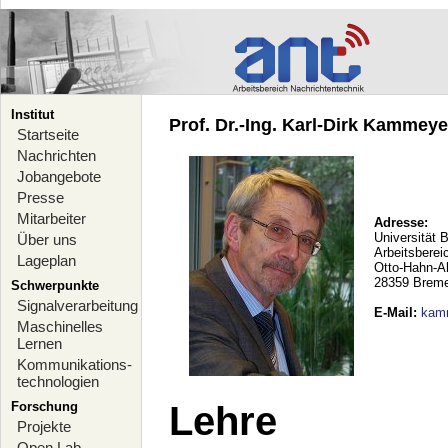
Institut
Prof. Dr.-Ing. Karl-Dirk Kammeyer
Startseite
Nachrichten
Jobangebote
Presse
Mitarbeiter
Adresse:
Universität 
Über uns
Arbeitsberei
Lageplan
Otto-Hahn-A
28359 Brem
Schwerpunkte
Signalverarbeitung
E-Mail
:
kam
Maschinelles
Lernen
Kommunikations-
technologien
Forschung
Lehre
Projekte
Open Lab