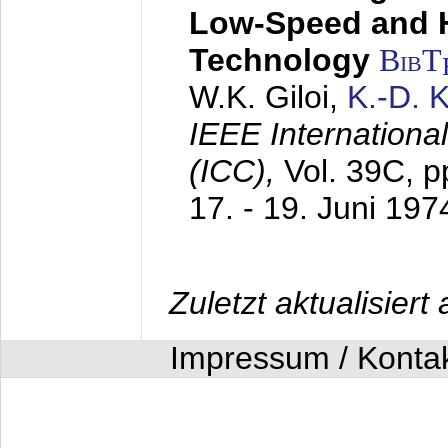
Low-Speed and 
Technology
BibT
W.K. Giloi,
K.-D.
IEEE Internation
(ICC),
Vol. 39C, p
17. - 19. Juni 197
Zuletzt aktualisier
Impressum / Konta