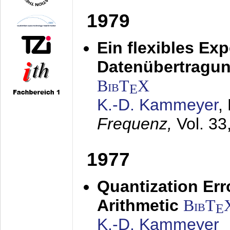
1979
Ein flexibles Ex
Datenübertragung
BibT
X
E
K.-D. Kammeyer
,
Frequenz,
Vol. 33
1977
Quantization Err
Arithmetic
BibT
E
K.-D. Kammeyer