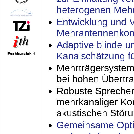
heterogenen Meh
Entwicklung und V
Mehrantennenkon
Adaptive blinde u
Kanalschätzung f
Mehrträgersystem
bei hohen Übertr
Robuste Sprecher
mehrkanaliger Ko
akustischen Stör
Gemeinsame Opti