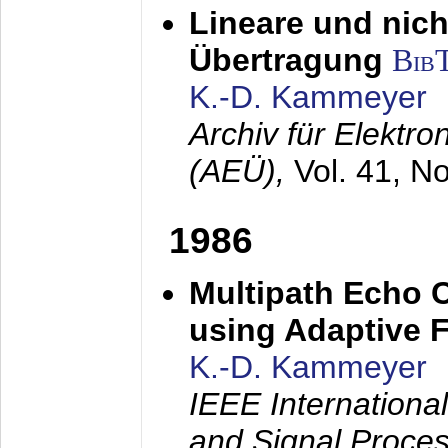
Lineare und nich
Übertragung
Bib
K.-D. Kammeyer
Archiv für Elektr
(AEÜ),
Vol. 41, N
1986
Multipath Echo 
using Adaptive F
K.-D. Kammeyer
IEEE Internationa
and Signal Proce