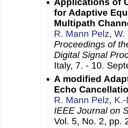
Applications of
for Adaptive Equ
Multipath Chann
R. Mann Pelz
,
W. 
Proceedings of th
Digital Signal Pr
Italy,
7. - 10. Sep
A modified Adapt
Echo Cancellati
R. Mann Pelz
,
K.
IEEE Journal on 
Vol. 5, No. 2, pp.