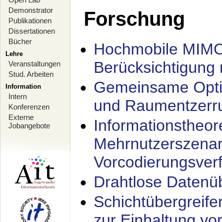
Demonstrator
Forschung
Publikationen
Dissertationen
Bücher
Hochmobile MIMO
Lehre
Berücksichtigung 
Veranstaltungen
Stud. Arbeiten
Gemeinsame Opti
Information
Intern
und Raumentzerru
Konferenzen
Externe
Informationstheor
Jobangebote
Mehrnutzerszenar
Vorcodierungsverf
Drahtlose Datenü
Schichtübergrei
zur Einhaltung vo