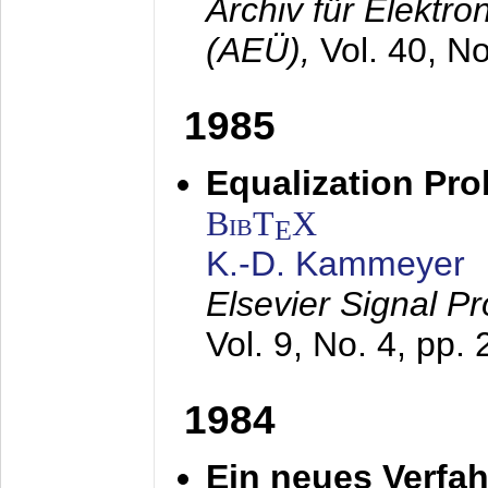
Archiv für Elektr
(AEÜ),
Vol. 40, N
1985
Equalization Pro
BibT
X
E
K.-D. Kammeyer
Elsevier Signal P
Vol. 9, No. 4, pp.
1984
Ein neues Verfah