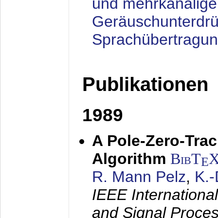
und mehrkanalige
Geräuschunterdrü
Sprachübertragu
Publikationen
1989
A Pole-Zero-Tra
Algorithm
BibT
E
R. Mann Pelz
,
K.
IEEE Internationa
and Signal Proce