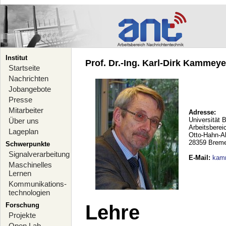
Institut
Prof. Dr.-Ing. Karl-Dirk Kammeyer
Startseite
Nachrichten
Jobangebote
Presse
Mitarbeiter
Adresse:
Universität 
Über uns
Arbeitsberei
Lageplan
Otto-Hahn-A
28359 Brem
Schwerpunkte
Signalverarbeitung
E-Mail
:
kam
Maschinelles
Lernen
Kommunikations-
technologien
Forschung
Lehre
Projekte
Open Lab