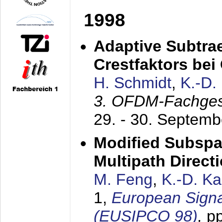
1998
Adaptive Subtra
Crestfaktors be
H. Schmidt
,
K.-D
3. OFDM-Fachge
29. - 30. Septem
Modified Subspa
Multipath Direct
M. Feng
,
K.-D. K
1,
European Signa
(EUSIPCO 98)
,
p