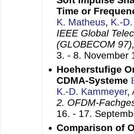
Soft Impulse Sha
Time or Frequenc
K. Matheus
,
K.-D
IEEE Global Tele
(GLOBECOM 97)
3. - 8. November
Hoeherstufige O
CDMA-Systeme
K.-D. Kammeyer
,
2. OFDM-Fachge
16. - 17. Septem
Comparison of O