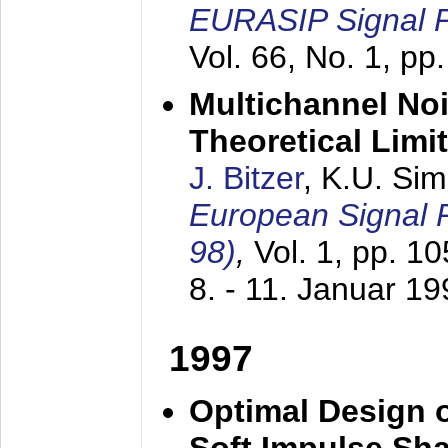
EURASIP Signal P
Vol. 66, No. 1, pp
Multichannel No
Theoretical Limi
J. Bitzer
, K.U. Si
European Signal
98)
,
Vol. 1, pp. 1
8. - 11. Januar 1
1997
Optimal Design o