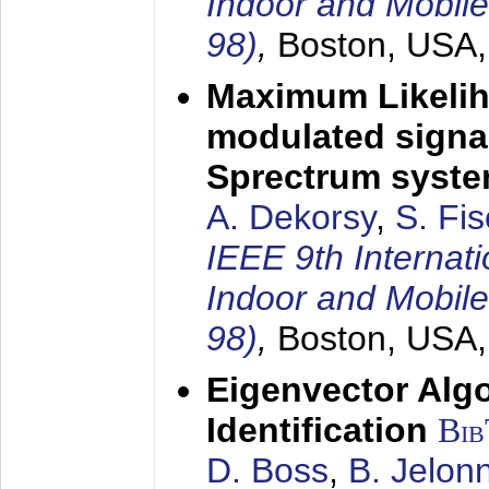
Indoor and Mobil
98)
,
Boston, USA
Maximum Likelih
modulated signal
Sprectrum syst
A. Dekorsy
,
S. Fis
IEEE 9th Internat
Indoor and Mobil
98)
,
Boston, USA
Eigenvector Alg
Identification
Bi
D. Boss
,
B. Jelon