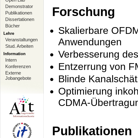
Demonstrator
Forschung
Publikationen
Dissertationen
Bücher
Skalierbare OFDM-
Lehre
Anwendungen
Veranstaltungen
Stud. Arbeiten
Verbesserung de
Information
Intern
Entzerrung von F
Konferenzen
Externe
Blinde Kanalschä
Jobangebote
Optimierung inko
CDMA-Übertragung
Publikationen