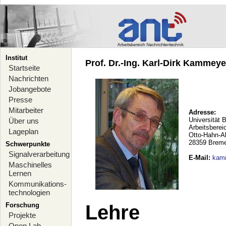
Institut
Prof. Dr.-Ing. Karl-Dirk Kammeyer
Startseite
Nachrichten
Jobangebote
Presse
Mitarbeiter
Adresse:
Universität 
Über uns
Arbeitsberei
Lageplan
Otto-Hahn-A
28359 Brem
Schwerpunkte
Signalverarbeitung
E-Mail
:
kam
Maschinelles
Lernen
Kommunikations-
technologien
Forschung
Lehre
Projekte
Open Lab