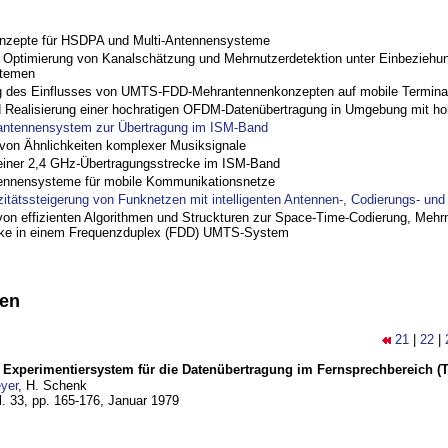
nzepte für HSDPA und Multi-Antennensysteme
ptimierung von Kanalschätzung und Mehrnutzerdetektion unter Einbeziehu
stemen
 des Einflusses von UMTS-FDD-Mehrantennenkonzepten auf mobile Termina
nd Realisierung einer hochratigen OFDM-Datenübertragung in Umgebung mit h
antennensystem zur Übertragung im ISM-Band
on Ähnlichkeiten komplexer Musiksignale
einer 2,4 GHz-Übertragungsstrecke im ISM-Band
ennensysteme für mobile Kommunikationsnetze
zitätssteigerung von Funknetzen mit intelligenten Antennen-, Codierungs- un
on effizienten Algorithmen und Struckturen zur Space-Time-Codierung, Mehrn
cke in einem Frequenzduplex (FDD) UMTS-System
nen
21
|
22
|
s Experimentiersystem für die Datenübertragung im Fernsprechbereich (Tei
yer
, H. Schenk
l. 33, pp. 165-176,
Januar 1979