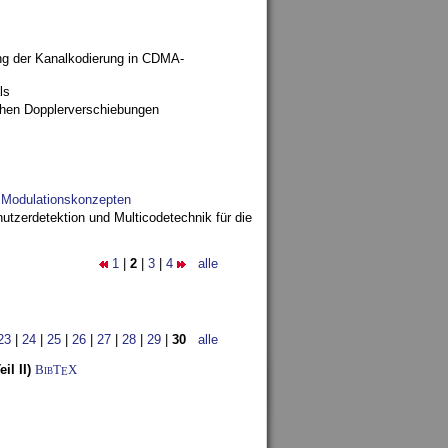
ng der Kanalkodierung in CDMA-
ls
ohen Dopplerverschiebungen
d Modulationskonzepten
utzerdetektion und Multicodetechnik für die
1
|
2
|
3
|
4
alle
23
|
24
|
25
|
26
|
27
|
28
|
29
|
30
alle
l II)
BibT
X
E