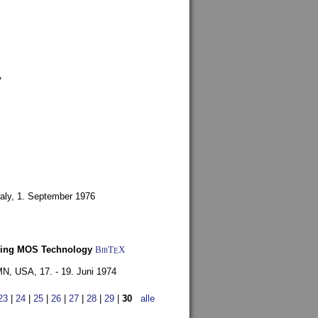
7
aly,
1. September 1976
Using MOS Technology
BibT
X
E
 MN, USA,
17. - 19. Juni 1974
23
|
24
|
25
|
26
|
27
|
28
|
29
|
30
alle