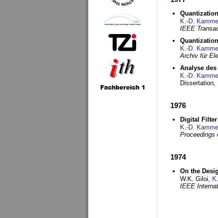
Quantization
K.-D. Kamme
IEEE Transac
Quantization
K.-D. Kamme
Archiv für E
Analyse des 
K.-D. Kamme
Dissertation,
1976
Digital Filte
K.-D. Kamme
Proceedings 
1974
On the Desi
W.K. Giloi,
K
IEEE Interna