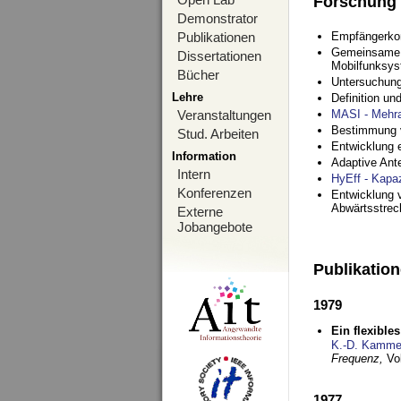
Forschung
Demonstrator
Publikationen
Empfängerko
Gemeinsame O
Dissertationen
Mobilfunksy
Bücher
Untersuchung
Lehre
Definition u
Veranstaltungen
MASI - Mehr
Bestimmung v
Stud. Arbeiten
Entwicklung 
Information
Adaptive Ant
Intern
HyEff - Kapa
Konferenzen
Entwicklung v
Abwärtsstre
Externe
Jobangebote
Publikatio
1979
Ein flexible
K.-D. Kamme
Frequenz,
Vo
1977