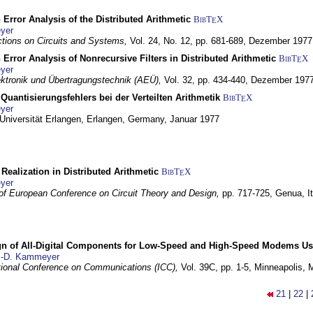
 Error Analysis of the Distributed Arithmetic
BibT
X
E
yer
tions on Circuits and Systems,
Vol. 24, No. 12, pp. 681-689,
Dezember 1977
 Error Analysis of Nonrecursive Filters in Distributed Arithmetic
BibT
X
E
yer
lektronik und Übertragungstechnik (AEÜ),
Vol. 32, pp. 434-440,
Dezember 197
Quantisierungsfehlers bei der Verteilten Arithmetik
BibT
X
E
yer
 Universität Erlangen,
Erlangen, Germany,
Januar 1977
r Realization in Distributed Arithmetic
BibT
X
E
yer
of European Conference on Circuit Theory and Design,
pp. 717-725,
Genua, It
gn of All-Digital Components for Low-Speed and High-Speed Modems 
.-D. Kammeyer
tional Conference on Communications (ICC),
Vol. 39C, pp. 1-5,
Minneapolis,
21
|
22
|