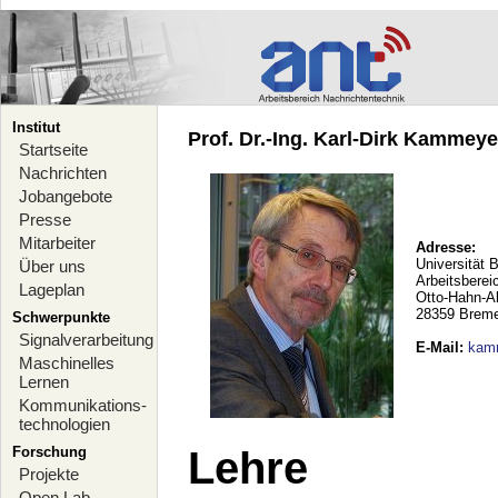
Institut
Prof. Dr.-Ing. Karl-Dirk Kammeyer
Startseite
Nachrichten
Jobangebote
Presse
Mitarbeiter
Adresse:
Universität 
Über uns
Arbeitsberei
Lageplan
Otto-Hahn-A
28359 Brem
Schwerpunkte
Signalverarbeitung
E-Mail
:
kam
Maschinelles
Lernen
Kommunikations-
technologien
Forschung
Lehre
Projekte
Open Lab