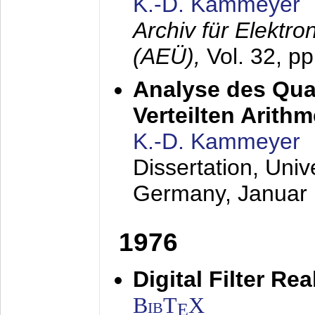
K.-D. Kammeyer
Archiv für Elektr
(AEÜ),
Vol. 32, p
Analyse des Quan
Verteilten Arithm
K.-D. Kammeyer
Dissertation, Univ
Germany,
Januar
1976
Digital Filter Re
BibT
X
E