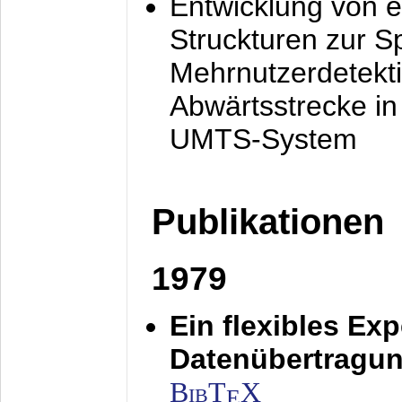
Entwicklung von e
Struckturen zur 
Mehrnutzerdetekti
Abwärtsstrecke i
UMTS-System
Publikationen
1979
Ein flexibles Ex
Datenübertragung
BibT
X
E