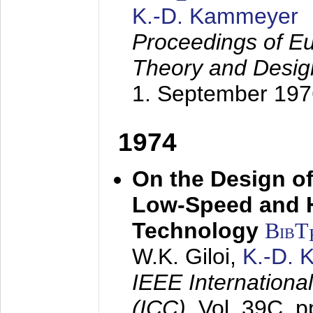
K.-D. Kammeyer
Proceedings of Eu
Theory and Desig
1. September 197
1974
On the Design of
Low-Speed and 
Technology
BibT
W.K. Giloi,
K.-D.
IEEE Internation
(ICC),
Vol. 39C, p