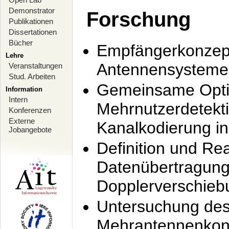
Demonstrator
Forschung
Publikationen
Dissertationen
Bücher
Empfängerkonzept
Lehre
Antennensysteme
Veranstaltungen
Stud. Arbeiten
Gemeinsame Opti
Information
Intern
Mehrnutzerdetekti
Konferenzen
Externe
Kanalkodierung 
Jobangebote
Definition und Re
Datenübertragung
Dopplerverschie
Untersuchung de
Mehrantennenkonz