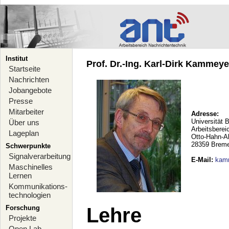
Institut
Prof. Dr.-Ing. Karl-Dirk Kammeyer
Startseite
Nachrichten
Jobangebote
Presse
Mitarbeiter
Adresse:
Universität 
Über uns
Arbeitsberei
Lageplan
Otto-Hahn-A
28359 Brem
Schwerpunkte
Signalverarbeitung
E-Mail
:
kam
Maschinelles
Lernen
Kommunikations-
technologien
Forschung
Lehre
Projekte
Open Lab