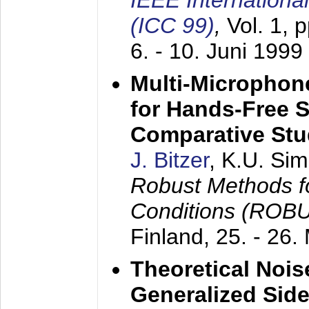
IEEE Internation
(ICC 99)
,
Vol. 1, 
6. - 10. Juni 1999
Multi-Microphon
for Hands-Free 
Comparative St
J. Bitzer
, K.U. Si
Robust Methods f
Conditions (ROB
Finland,
25. - 26.
Theoretical Nois
Generalized Side