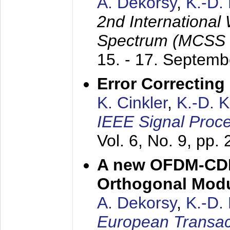
A. Dekorsy
,
K.-D.
2nd International
Spectrum (MCSS 
15. - 17. Septem
Error Correctin
K. Cinkler
,
K.-D. 
IEEE Signal Proce
Vol. 6, No. 9, pp.
A new OFDM-CDM
Orthogonal Modu
A. Dekorsy
,
K.-D.
European Transac