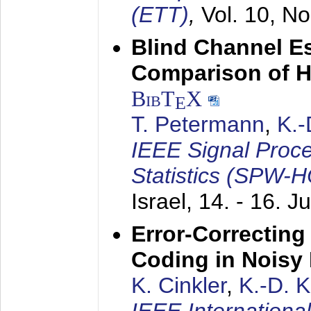
(ETT)
,
Vol. 10, No
Blind Channel E
Comparison of 
BibT
X
E
T. Petermann
,
K.
IEEE Signal Proc
Statistics (SPW-
Israel,
14. - 16. J
Error-Correctin
Coding in Noisy
K. Cinkler
,
K.-D. 