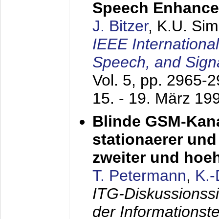
Speech Enhanc
J. Bitzer
, K.U. Si
IEEE Internationa
Speech, and Sign
Vol. 5, pp. 2965-
15. - 19. März 19
Blinde GSM-Kana
stationaerer und 
zweiter und hoe
T. Petermann
,
K.
ITG-Diskussionss
der Informationst