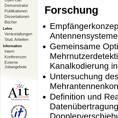
Demonstrator
Forschung
Publikationen
Dissertationen
Bücher
Empfängerkonzept
Lehre
Antennensysteme
Veranstaltungen
Stud. Arbeiten
Gemeinsame Opti
Information
Intern
Mehrnutzerdetekti
Konferenzen
Externe
Kanalkodierung 
Jobangebote
Untersuchung de
Mehrantennenkonz
Definition und Re
Datenübertragung
Dopplerverschie