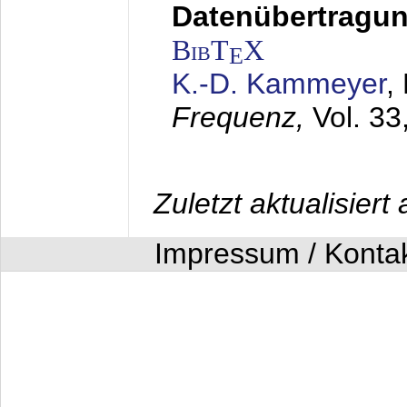
Datenübertragung
BibT
X
E
K.-D. Kammeyer
,
Frequenz,
Vol. 33
Zuletzt aktualisier
Impressum / Konta