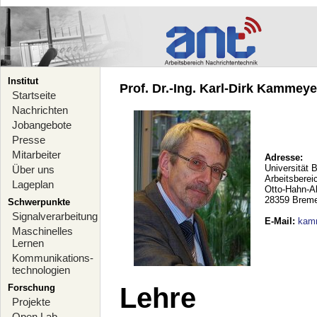
Institut
Prof. Dr.-Ing. Karl-Dirk Kammeyer
Startseite
Nachrichten
Jobangebote
Presse
Mitarbeiter
Adresse:
Universität 
Über uns
Arbeitsberei
Lageplan
Otto-Hahn-A
28359 Brem
Schwerpunkte
Signalverarbeitung
E-Mail
:
kam
Maschinelles
Lernen
Kommunikations-
technologien
Forschung
Lehre
Projekte
Open Lab