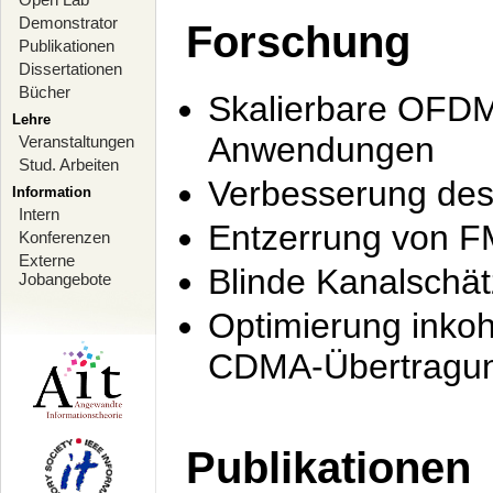
Demonstrator
Forschung
Publikationen
Dissertationen
Bücher
Skalierbare OFDM-
Lehre
Anwendungen
Veranstaltungen
Stud. Arbeiten
Verbesserung de
Information
Intern
Entzerrung von F
Konferenzen
Externe
Blinde Kanalschä
Jobangebote
Optimierung inko
CDMA-Übertragung
Publikationen