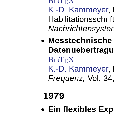
BibT
X
E
K.-D. Kammeyer
,
Habilitationsschrif
Nachrichtensyst
Messtechnische
Datenuebertragu
BibT
X
E
K.-D. Kammeyer
,
Frequenz,
Vol. 34
1979
Ein flexibles Ex