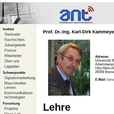
Institut
Prof. Dr.-Ing. Karl-Dirk Kammeyer
Startseite
Nachrichten
Jobangebote
Presse
Mitarbeiter
Adresse:
Universität 
Über uns
Arbeitsberei
Lageplan
Otto-Hahn-A
28359 Brem
Schwerpunkte
Signalverarbeitung
E-Mail
:
kam
Maschinelles
Lernen
Kommunikations-
technologien
Forschung
Lehre
Projekte
Open Lab