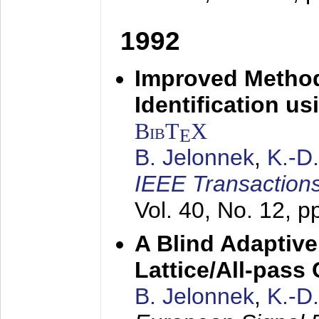
1992
Improved Method
Identification us
BibT
X
E
B. Jelonnek
,
K.-D
IEEE Transactions
Vol. 40, No. 12, 
A Blind Adaptive
Lattice/All-pass
B. Jelonnek
,
K.-D