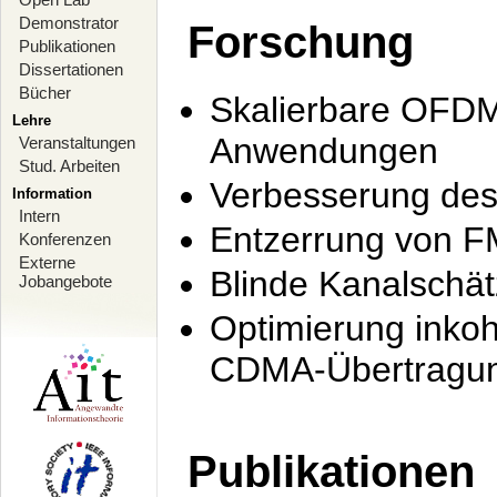
Demonstrator
Forschung
Publikationen
Dissertationen
Bücher
Skalierbare OFDM-
Lehre
Anwendungen
Veranstaltungen
Stud. Arbeiten
Verbesserung de
Information
Intern
Entzerrung von F
Konferenzen
Externe
Blinde Kanalschä
Jobangebote
Optimierung inko
CDMA-Übertragung
Publikationen