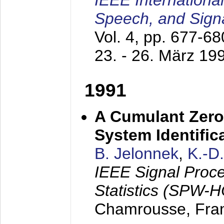
IEEE Internationa
Speech, and Sign
Vol. 4, pp. 677-6
23. - 26. März 19
1991
A Cumulant Zero
System Identific
B. Jelonnek
,
K.-D
IEEE Signal Proc
Statistics (SPW-
Chamrousse, Fra