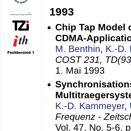
1993
Chip Tap Model o
CDMA-Applicati
M. Benthin
,
K.-D.
COST 231, TD(93
1. Mai 1993
Synchronisations
Multitraegersys
K.-D. Kammeyer
,
Frequenz - Zeitsc
Vol. 47, No. 5-6, 