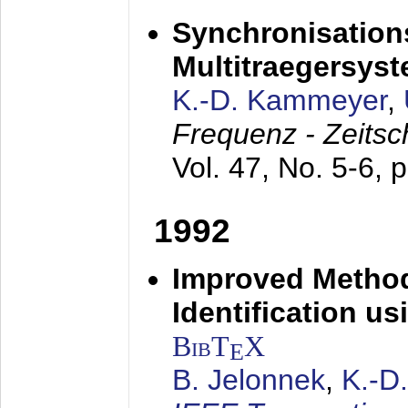
Synchronisations
Multitraegersys
K.-D. Kammeyer
,
Frequenz - Zeitsc
Vol. 47, No. 5-6, 
1992
Improved Method
Identification us
BibT
X
E
B. Jelonnek
,
K.-D