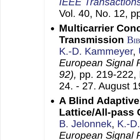
IEEE Transactions
Vol. 40, No. 12, 
Multicarrier Conc
Transmission
Bi
K.-D. Kammeyer
,
European Signal
92),
pp. 219-222,
24. - 27. August 
A Blind Adaptive
Lattice/All-pass
B. Jelonnek
,
K.-D
European Signal