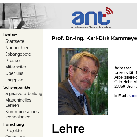
Institut
Prof. Dr.-Ing. Karl-Dirk Kammeyer
Startseite
Nachrichten
Jobangebote
Presse
Mitarbeiter
Adresse:
Universität 
Über uns
Arbeitsberei
Lageplan
Otto-Hahn-A
28359 Brem
Schwerpunkte
Signalverarbeitung
E-Mail
:
kam
Maschinelles
Lernen
Kommunikations-
technologien
Forschung
Lehre
Projekte
Open Lab