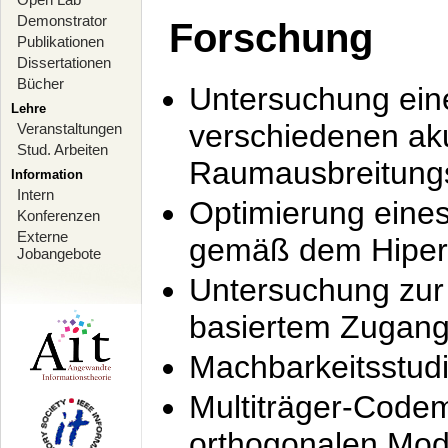
Demonstrator
Forschung
Publikationen
Dissertationen
Bücher
Untersuchung ein
Lehre
verschiedenen ak
Veranstaltungen
Stud. Arbeiten
Raumausbreitung
Information
Intern
Optimierung ein
Konferenzen
Externe
gemäß dem Hiperl
Jobangebote
Untersuchung zur 
basiertem Zugan
Machbarkeitsstud
Multiträger-Codem
orthogonalen Mod