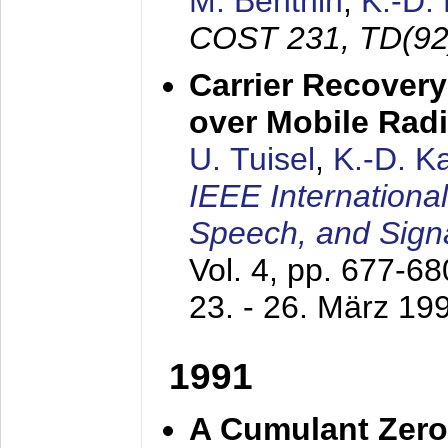
M. Benthin
,
K.-D.
COST 231, TD(92
Carrier Recovery
over Mobile Rad
U. Tuisel
,
K.-D. 
IEEE Internationa
Speech, and Sign
Vol. 4, pp. 677-6
23. - 26. März 19
1991
A Cumulant Zero