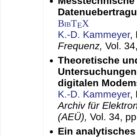
Messtechnische
Datenuebertragu
BibT
X
E
K.-D. Kammeyer
,
Frequenz,
Vol. 34
Theoretische un
Untersuchungen 
digitalen Modem
K.-D. Kammeyer
,
Archiv für Elektr
(AEÜ),
Vol. 34, pp
Ein analytisches