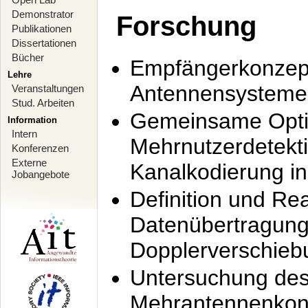
Demonstrator
Forschung
Publikationen
Dissertationen
Bücher
Empfängerkonzept
Lehre
Antennensysteme
Veranstaltungen
Stud. Arbeiten
Gemeinsame Opti
Information
Intern
Mehrnutzerdetekti
Konferenzen
Externe
Kanalkodierung 
Jobangebote
Definition und Re
Datenübertragung
Dopplerverschie
Untersuchung de
Mehrantennenkonz