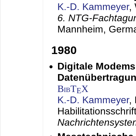
K.-D. Kammeyer
,
6. NTG-Fachtagu
Mannheim, Germ
1980
Digitale Modems
Datenübertragun
BibT
X
E
K.-D. Kammeyer
,
Habilitationsschrif
Nachrichtensyst