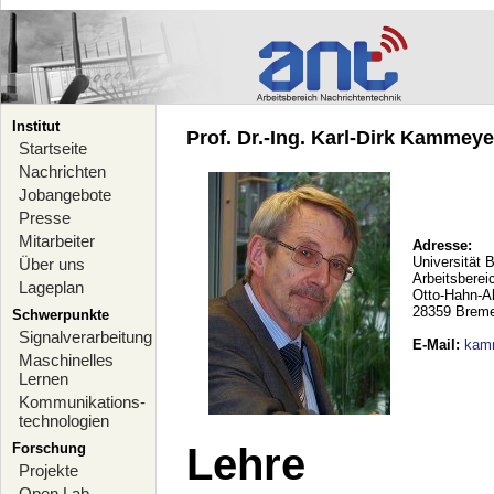
Institut
Prof. Dr.-Ing. Karl-Dirk Kammeyer
Startseite
Nachrichten
Jobangebote
Presse
Mitarbeiter
Adresse:
Universität 
Über uns
Arbeitsberei
Lageplan
Otto-Hahn-A
28359 Brem
Schwerpunkte
Signalverarbeitung
E-Mail
:
kam
Maschinelles
Lernen
Kommunikations-
technologien
Forschung
Lehre
Projekte
Open Lab