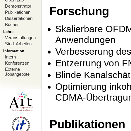
Demonstrator
Forschung
Publikationen
Dissertationen
Bücher
Skalierbare OFDM-
Lehre
Anwendungen
Veranstaltungen
Stud. Arbeiten
Verbesserung de
Information
Intern
Entzerrung von F
Konferenzen
Externe
Blinde Kanalschä
Jobangebote
Optimierung inko
CDMA-Übertragung
Publikationen