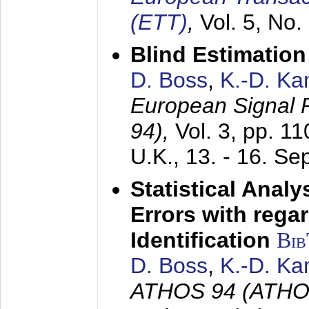
(ETT)
,
Vol. 5, No.
Blind Estimatio
D. Boss
,
K.-D. K
European Signal
94),
Vol. 3, pp. 1
U.K.,
13. - 16. S
Statistical Anal
Errors with rega
Identification
Bi
D. Boss
,
K.-D. K
ATHOS 94 (ATHOS