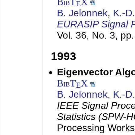
BibT
X
E
B. Jelonnek
,
K.-D
EURASIP Signal P
Vol. 36, No. 3, pp
1993
Eigenvector Algo
BibT
X
E
B. Jelonnek
,
K.-D
IEEE Signal Proc
Statistics (SPW-
Processing Worksh