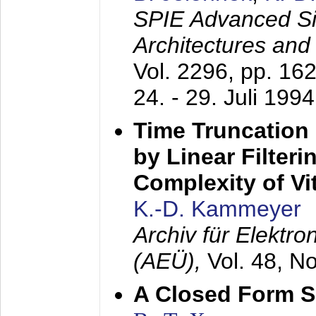
SPIE Advanced Sig
Architectures and
Vol. 2296, pp. 16
24. - 29. Juli 1994
Time Truncation
by Linear Filter
Complexity of Vi
K.-D. Kammeyer
Archiv für Elektr
(AEÜ),
Vol. 48, N
A Closed Form So