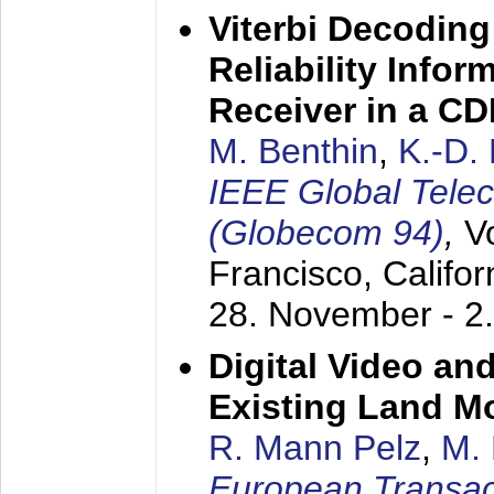
Viterbi Decoding
Reliability Info
Receiver in a C
M. Benthin
,
K.-D.
IEEE Global Tele
(Globecom 94)
,
V
Francisco, Califor
28. November - 2
Digital Video an
Existing Land M
R. Mann Pelz
,
M. 
European Transac