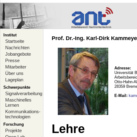
Institut
Prof. Dr.-Ing. Karl-Dirk Kammeyer
Startseite
Nachrichten
Jobangebote
Presse
Mitarbeiter
Adresse:
Universität 
Über uns
Arbeitsberei
Lageplan
Otto-Hahn-A
28359 Brem
Schwerpunkte
Signalverarbeitung
E-Mail
:
kam
Maschinelles
Lernen
Kommunikations-
technologien
Forschung
Lehre
Projekte
Open Lab