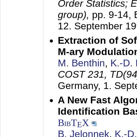
Order Statistics;
group),
pp. 9-14,
12. September 1
Extraction of Sof
M-ary Modulatio
M. Benthin
,
K.-D.
COST 231, TD(94
Germany,
1. Sep
A New Fast Algo
Identification B
BibT
X
E
B. Jelonnek
,
K.-D